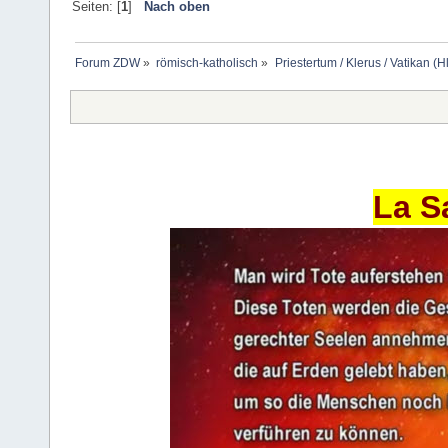
Seiten: [
1
]
Nach oben
Forum ZDW
»
römisch-katholisch
»
Priestertum / Klerus / Vatikan (Hl
La S