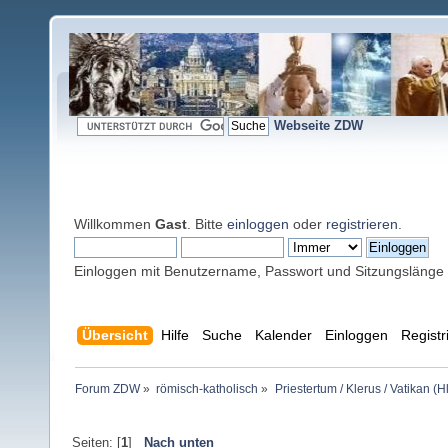
Webseite ZDW
Willkommen
Gast
. Bitte
einloggen
oder
registrieren
.
Einloggen mit Benutzername, Passwort und Sitzungslänge
Übersicht
Hilfe
Suche
Kalender
Einloggen
Registr
Forum ZDW
»
römisch-katholisch
»
Priestertum / Klerus / Vatikan (Hl
Seiten: [
1
]
Nach unten