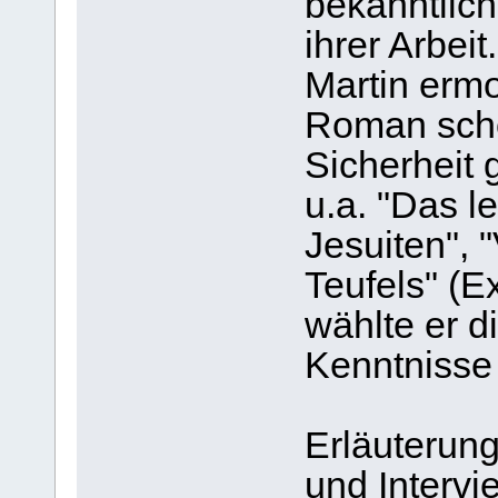
bekanntlich
ihrer Arbei
Martin ermo
Roman scho
Sicherheit 
u.a. "Das l
Jesuiten", 
Teufels" (E
wählte er 
Kenntnisse 
Erläuterung
und Interv