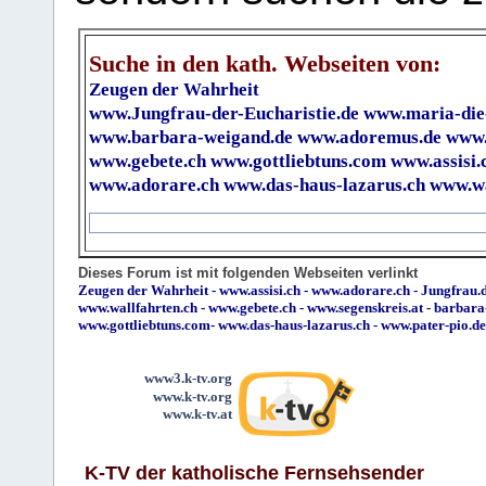
Suche in den kath. Webseiten von:
Zeugen der Wahrheit
www.Jungfrau-der-Eucharistie.de
www.maria-die
www.barbara-weigand.de
www.adoremus.de
www.
www.gebete.ch
www.gottliebtuns.com
www.assisi.
www.adorare.ch
www.das-haus-lazarus.ch
www.wa
Dieses Forum ist mit folgenden Webseiten verlinkt
Zeugen der Wahrheit
-
www.assisi.ch
-
www.adorare.ch
-
Jungfrau.d
www.wallfahrten.ch
-
www.gebete.ch
-
www.segenskreis.at
-
barbara
www.gottliebtuns.com
-
www.das-haus-lazarus.ch
-
www.pater-pio.de
www3.k-tv.org
www.k-tv.org
www.k-tv.at
K-TV der katholische Fernsehsender