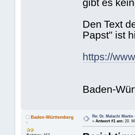
gibt es kei
Den Text d
Papst" ist h
https://ww
Baden-Wür
Re: Dr. Malachi Martin 
Baden-Württemberg
«
Antwort #1 am:
20. Mä
'