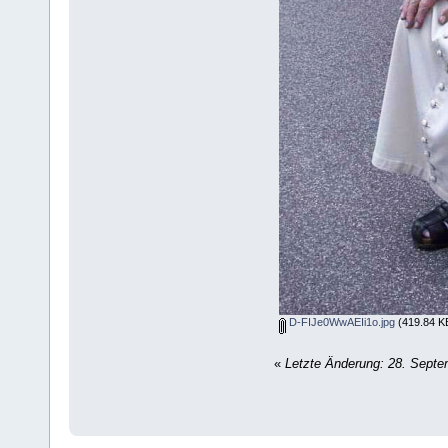
D-FIJe0WwAEIi1o.jpg
(419.84 KB
«
Letzte Änderung: 28. Septe