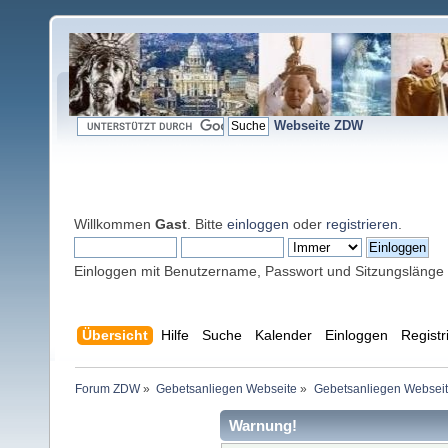
Webseite ZDW
Willkommen
Gast
. Bitte
einloggen
oder
registrieren
.
Einloggen mit Benutzername, Passwort und Sitzungslänge
Übersicht
Hilfe
Suche
Kalender
Einloggen
Registr
Forum ZDW
»
Gebetsanliegen Webseite
»
Gebetsanliegen Websei
Warnung!