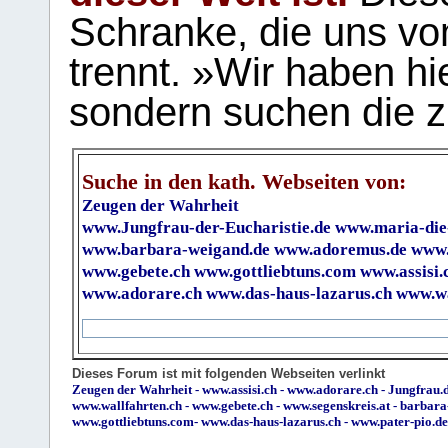
Schranke, die uns vo
trennt. »Wir haben hi
sondern suchen die z
Suche in den kath. Webseiten von:
Zeugen der Wahrheit
www.Jungfrau-der-Eucharistie.de
www.maria-die
www.barbara-weigand.de
www.adoremus.de
www.
www.gebete.ch
www.gottliebtuns.com
www.assisi.
www.adorare.ch
www.das-haus-lazarus.ch
www.wa
Dieses Forum ist mit folgenden Webseiten verlinkt
Zeugen der Wahrheit
-
www.assisi.ch
-
www.adorare.ch
-
Jungfrau.d
www.wallfahrten.ch
-
www.gebete.ch
-
www.segenskreis.at
-
barbara
www.gottliebtuns.com
-
www.das-haus-lazarus.ch
-
www.pater-pio.de