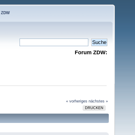
e ZDW
Forum ZDW:
« vorheriges
nächstes »
DRUCKEN