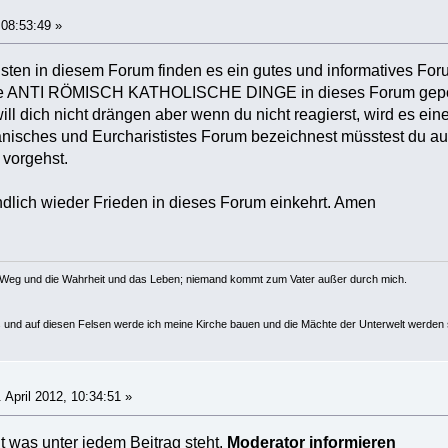
 08:53:49 »
ten in diesem Forum finden es ein gutes und informatives Forum 
le ANTI RÖMISCH KATHOLISCHE DINGE in dieses Forum geposte
will dich nicht drängen aber wenn du nicht reagierst, wird es e
anisches und Eurcharististes Forum bezeichnest müsstest du a
 vorgehst.
endlich wieder Frieden in dieses Forum einkehrt. Amen
r Weg und die Wahrheit und das Leben; niemand kommt zum Vater außer durch mich.
us und auf diesen Felsen werde ich meine Kirche bauen und die Mächte der Unterwelt werden s
 April 2012, 10:34:51 »
ht was unter jedem Beitrag steht.
Moderator informieren