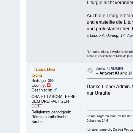
Liturgie nicht veränd
Auch die Liturgierefo
und entstellte die Lit
und protestantischen 
«
Letzte Änderung: 14. Apr
"Ich sehe nicht, inwiefern die 
sollte zu herzlichem Mitleid" (B
Antw:@ADMIN
Laus Deo
«
Antwort #3 am:
14.
Beiträge: 388
Country:
Danke Lieber Admin. U
Geschlecht:
nur Unruhe!
ORA ET LABORA. EHRE
DEM DREIFALTIGEN
GOTT
Religionszugehörigkeit:
Jesus sagte zu ihm: Ich bin de
Römisch-katholische
Johannes 14,6
Kirche
Ich aber sage dir: Du bist Petr