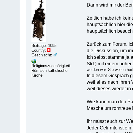
Dann wird mir der Bei
Zeitlich habe ich kein
hauptsächlich hier di
hauptsächlich besucht
Zurück zum Forum. Ich
Beiträge: 1095
die Diskussion, um im
Country:
Geschlecht:
Ich selbst stamme ja 
Std.) mit einem höhe
Religionszugehörigkeit:
worden war. Sie wollen heil
Römisch-katholische
In diesem Gespräch gi
Kirche
weil alles nach ihren 
weil dieses wieder in 
Wie kann man den Paps
Masche um romtreue K
Ihr müsst euch zur We
Jeder Gefirmte ist ei