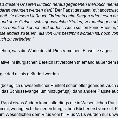
daß diesem Unseren kürzlich herausgegebenen Meßbuch niemal
aran geändert werden darf."
Der Papst gestattet
"mit apostolis
 daß sie diesem Meßbuch fürderhin beim Singen oder Lesen der
nd ohne Gefahr, sich irgendwelche Strafen, Verurteilungen o
weise benutzen können und dürfen"
. Auch sollten keine Priester,
esse anders zu feiern, als von Uns bestimmt worden ist, noch 
ch zu verändern."
tehen, was die Worte des hl. Pius V meinen. Er wollte sagen:
itiative im liturgischen Bereich ist verboten (niemand außer dem
gie darf nichts geändert werden.
ezüglich unwesentlicher Punkte) schon öfter geändert. Auch de
 das Schlussevangelium hinzugefügt), dann andere Päpste auch (
r Papst etwas ändern kann, allerdings nie in Wesentlichen Punkt
tammt, wenngleich die neuen liturgischen Bücher erst vom sel. P
ie im Wesentlichen dem Ritus vom hl. Pius V. Es wurden nur un