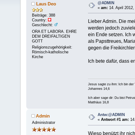
@ADMIN
Laus Deo
«
am:
14. April 2012,
Beiträge: 388
Country:
Lieber Admin. Die meis
Geschlecht:
werden jedoch zuvie
ORA ET LABORA. EHRE
ein Ende setzen. Ich 
DEM DREIFALTIGEN
als Papsttreues, Mari
GOTT
Religionszugehörigkeit:
gegen die Freikirchler
Römisch-katholische
Kirche
Ich bete dafür, dass 
Jesus sagte zu ihm: Ich bin de
Johannes 14,6
Ich aber sage dir: Du bist Petr
Matthäus 16,8
Antw:@ADMIN
Admin
«
Antwort #1 am:
14.
Administrator
Wieso benützt ihr nic