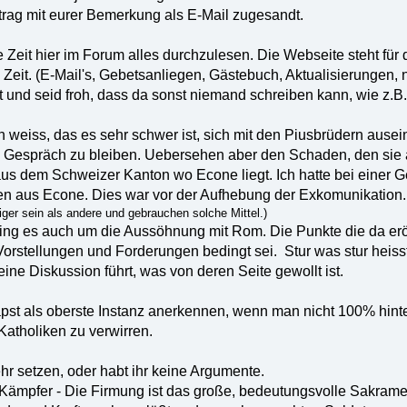
trag mit eurer Bemerkung als E-Mail zugesandt.
e Zeit hier im Forum alles durchzulesen. Die Webseite steht für 
e Zeit. (E-Mail's, Gebetsanliegen, Gästebuch, Aktualisierungen,
 und seid froh, dass da sonst niemand schreiben kann, wie z.B
 weiss, das es sehr schwer ist, sich mit den Piusbrüdern ausein
 Gespräch zu bleiben. Uebersehen aber den Schaden, den sie anr
aus dem Schweizer Kanton wo Econe liegt. Ich hatte bei einer G
ren aus Econe. Dies war vor der Aufhebung der Exkomunikation
iger sein als andere und gebrauchen solche Mittel.)
ng es auch um die Aussöhnung mit Rom. Die Punkte die da erör
Vorstellungen und Forderungen bedingt sei. Stur was stur heisst
eine Diskussion führt, was von deren Seite gewollt ist.
t als oberste Instanz anerkennen, wenn man nicht 100% hinter 
atholiken zu verwirren.
hr setzen, oder habt ihr keine Argumente.
n Kämpfer - Die Firmung ist das große, bedeutungsvolle Sakramen