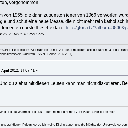
erten, vorgenommen.
rm von 1965, die dann zugunsten jener von 1969 verworfen wurde
urgie und schuf eine neue Messe, die nicht mehr rein katholisch
Elementen darstellt. Siehe dazu:
http://gloria.tv/?album=3846&
il 2012, 14:07:10 von ChrS
»
lehrmäßige Festigkeit im Widerspruch stünde zur geschmeidigen, erfinderischen, ja sogar kühn
ischof Alfonso de Galarreta FSSPX, Ecône, 29.6.2011).
 April 2012, 14:07:41 »
nd du siehst mit diesen Leuten kann man nicht diskutieren. Bess
r Weg und die Wahrheit und das Leben; niemand kommt zum Vater außer durch mich.
us und auf diesen Felsen werde ich meine Kirche bauen und die Mächte der Unterwelt werden s