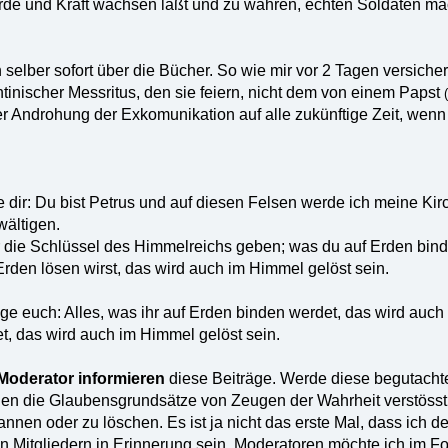
ürde und Kraft wachsen läßt und zu wahren, echten Soldaten ma
n selber sofort über die Bücher. So wie mir vor 2 Tagen versiche
tinischer Messritus, den sie feiern, nicht dem von einem Papst
er Androhung der Exkomunikation auf alle zukünftige Zeit, wenn
e dir: Du bist Petrus und auf diesen Felsen werde ich meine Ki
wältigen.
ir die Schlüssel des Himmelreichs geben; was du auf Erden bin
Erden lösen wirst, das wird auch im Himmel gelöst sein.
ge euch: Alles, was ihr auf Erden binden werdet, das wird auc
t, das wird auch im Himmel gelöst sein.
Moderator informieren
diese Beiträge. Werde diese begutacht
en die Glaubensgrundsätze von Zeugen der Wahrheit verstösst, b
nnen oder zu löschen. Es ist ja nicht das erste Mal, dass ich d
en Mitgliedern in Erinnerung sein. Moderatoren möchte ich im Fo