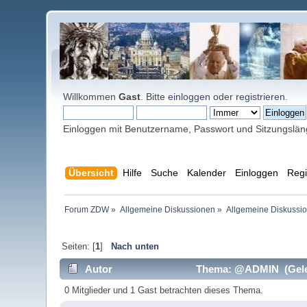
Willkommen
Gast
. Bitte
einloggen
oder
registrieren
.
Einloggen mit Benutzername, Passwort und Sitzungslä
Übersicht
Hilfe
Suche
Kalender
Einloggen
Regi
Forum ZDW
»
Allgemeine Diskussionen
»
Allgemeine Diskussi
Seiten: [
1
]
Nach unten
Autor
Thema: @ADMIN (Geles
0 Mitglieder und 1 Gast betrachten dieses Thema.