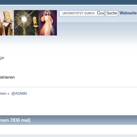
Webseit
nge
strieren
onen
»
@ADMIN
en 7836 mal)