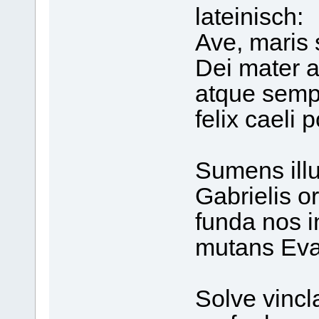
lateinisch:
Ave, maris s
Dei mater 
atque sempe
felix caeli p
Sumens illu
Gabrielis or
funda nos i
mutans Ev
Solve vincla