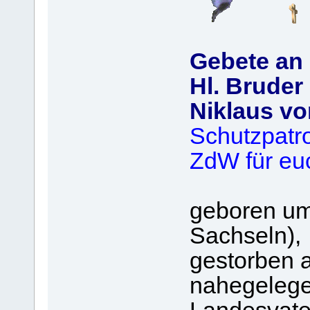
Gebete an
Hl. Bruder
Niklaus vo
Schutzpatr
ZdW für eu
geboren um
Sachseln),
gestorben 
nahegelege