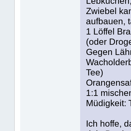
Lebkuchen,
Zwiebel ka
aufbauen, t
1 Löffel B
(oder Droge
Gegen Läh
Wacholderb
Tee)
Orangensaf
1:1 mische
Müdigkeit:
Ich hoffe, d