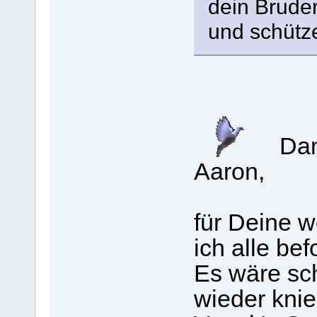
dein Brude
und schütz
Dank
Aaron,
für Deine w
ich alle bef
Es wäre sc
wieder knie