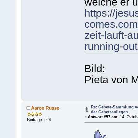
welche er ü
https://jesu
comes.com/
zeit-lauft-a
running-out-
Bild:
Pieta von 
Re: Gebete-Sammlung v
Aaron Russo
der Gebetsanliegen
«
Antwort #53 am:
14. Oktobe
Beiträge: 924