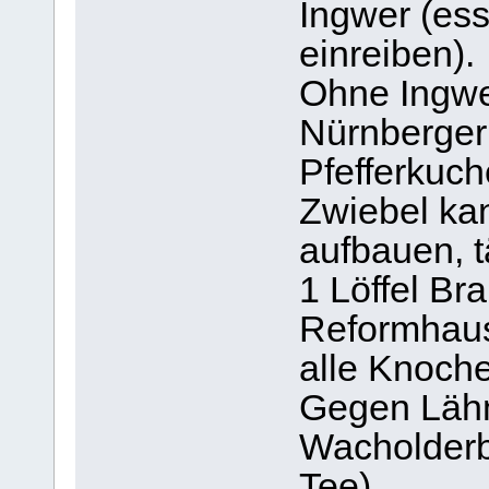
Ingwer (ess
einreiben).
Ohne Ingwe
Nürnberger
Pfefferkuch
Zwiebel ka
aufbauen, t
1 Löffel Br
Reformhaus 
alle Knoche
Gegen Läh
Wacholderb
Tee)