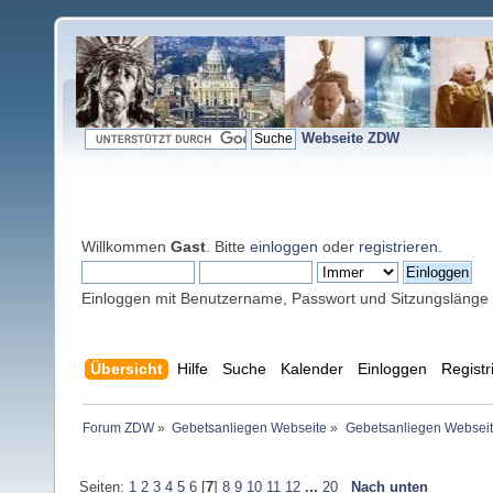
Webseite ZDW
Willkommen
Gast
. Bitte
einloggen
oder
registrieren
.
Einloggen mit Benutzername, Passwort und Sitzungslänge
Übersicht
Hilfe
Suche
Kalender
Einloggen
Registr
Forum ZDW
»
Gebetsanliegen Webseite
»
Gebetsanliegen Websei
Seiten:
1
2
3
4
5
6
[
7
]
8
9
10
11
12
...
20
Nach unten