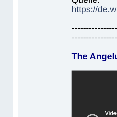
https://de.
---------------
---------------
The Ange