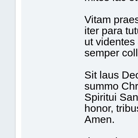
Vitam prae
iter para tu
ut vidente
semper col
Sit laus Deo
summo Chri
Spiritui Sa
honor, trib
Amen.