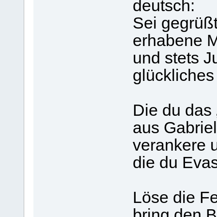
deutsch:
Sei gegrüßt
erhabene M
und stets J
glückliches
Die du das
aus Gabrie
verankere u
die du Eva
Löse die Fe
bring den B