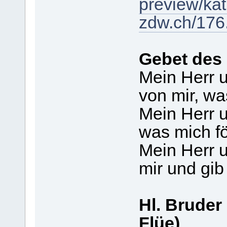
preview/kat
zdw.ch/176
Gebet des 
Mein Herr u
von mir, wa
Mein Herr u
was mich fö
Mein Herr 
mir und gib
Hl. Bruder
Flüe)