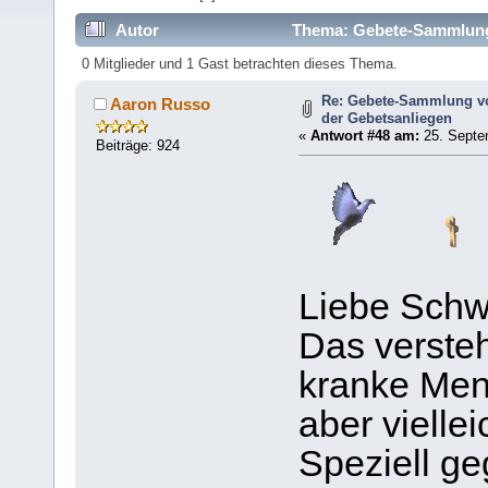
Autor
Thema: Gebete-Sammlung (
364899 mal)
0 Mitglieder und 1 Gast betrachten dieses Thema.
Re: Gebete-Sammlung v
Aaron Russo
der Gebetsanliegen
«
Antwort #48 am:
25. Septe
Beiträge: 924
Liebe Schw
Das versteh
kranke Men
aber viellei
Speziell ge