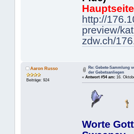
Hauptseit
http://176.1
preview/kat
zdw.ch/176.
Re: Gebete-Sammlung v
Aaron Russo
der Gebetsanliegen
«
Antwort #54 am:
16. Oktobe
Beiträge: 924
Worte Gott