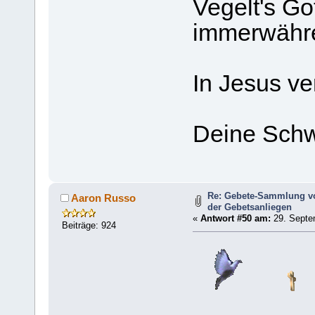
Vegelt's Go
immerwähr
In Jesus v
Deine Schw
Re: Gebete-Sammlung v
Aaron Russo
der Gebetsanliegen
«
Antwort #50 am:
29. Septe
Beiträge: 924