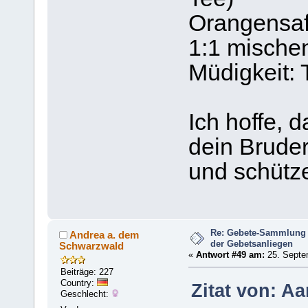
Orangensaf
1:1 mische
Müdigkeit:
Ich hoffe, d
dein Brude
und schütz
Re: Gebete-Sammlung 
Andrea a. dem
der Gebetsanliegen
Schwarzwald
«
Antwort #49 am:
25. Septe
Beiträge: 227
Country:
Zitat von: A
Geschlecht: