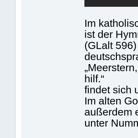
Im katholi
ist der Hy
(GLalt 596)
deutschspr
„Meerstern,
hilf.“
findet sich
Im alten Go
außerdem e
unter Numm