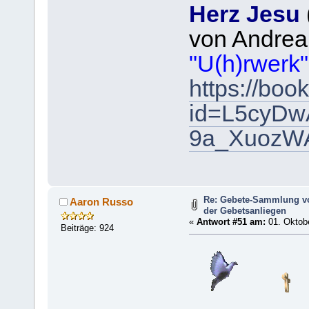
Herz Jesu
von Andrea
"U(h)rwerk"
https://boo
id=L5cyD
9a_XuozWA
Re: Gebete-Sammlung v
Aaron Russo
der Gebetsanliegen
«
Antwort #51 am:
01. Oktobe
Beiträge: 924