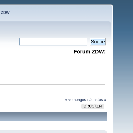
e ZDW
Forum ZDW:
« vorheriges
nächstes »
DRUCKEN