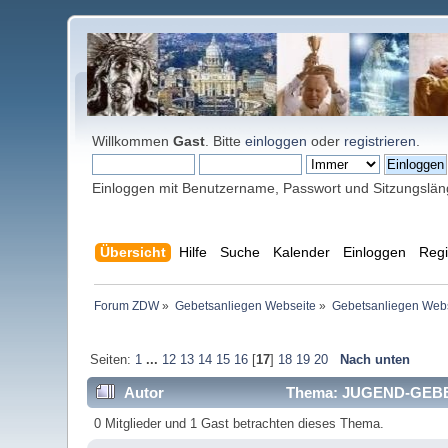
Willkommen
Gast
. Bitte
einloggen
oder
registrieren
.
Einloggen mit Benutzername, Passwort und Sitzungslä
Übersicht
Hilfe
Suche
Kalender
Einloggen
Regi
Forum ZDW
»
Gebetsanliegen Webseite
»
Gebetsanliegen Web
Seiten:
1
...
12
13
14
15
16
[
17
]
18
19
20
Nach unten
Autor
Thema: JUGEND-GEBET
0 Mitglieder und 1 Gast betrachten dieses Thema.