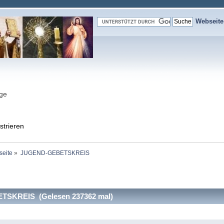
Webseit
nge
strieren
seite
»
JUGEND-GEBETSKREIS
SKREIS (Gelesen 237362 mal)