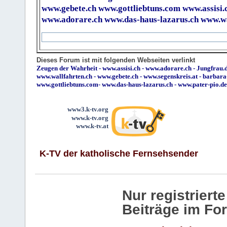
www.gebete.ch
www.gottliebtuns.com
www.assisi.
www.adorare.ch
www.das-haus-lazarus.ch
www.wa
Dieses Forum ist mit folgenden Webseiten verlinkt
Zeugen der Wahrheit
-
www.assisi.ch
-
www.adorare.ch
-
Jungfrau.d
www.wallfahrten.ch
-
www.gebete.ch
-
www.segenskreis.at
-
barbara
www.gottliebtuns.com
-
www.das-haus-lazarus.ch
-
www.pater-pio.de
www3.k-tv.org
www.k-tv.org
www.k-tv.at
K-TV der katholische Fernsehsender
Nur registrier
Beiträge im Fo