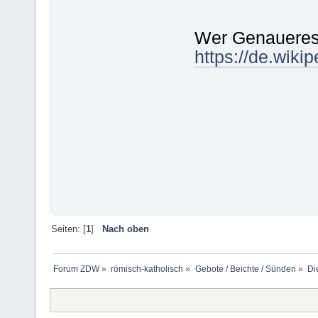
Wer Genaueres w
https://de.wik
Seiten: [
1
]
Nach oben
Forum ZDW
»
römisch-katholisch
»
Gebote / Beichte / Sünden
»
Di