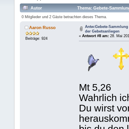
Autor
Thema: Gebete-Sammlung (
364478 mal)
0 Mitglieder und 2 Gäste betrachten dieses Thema.
Antw:Gebete-Sammlung 
Aaron Russo
der Gebetsanliegen
«
Antwort #8 am:
28. Mai 201
Beiträge: 924
Mt 5,26
Wahrlich ic
Du wirst von
herauskom
bis du den 