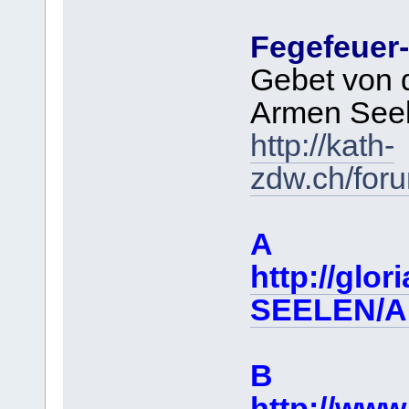
Fegefeuer
Gebet von d
Armen See
http://kath-
zdw.ch/for
A
http://glor
SEELEN/Ar
B
http://www