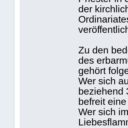
der kirchli
Ordinariat
veröffentlich
Zu den bed
des erbarm
gehört folg
Wer sich a
beziehend 3
befreit ein
Wer sich i
Liebesflam