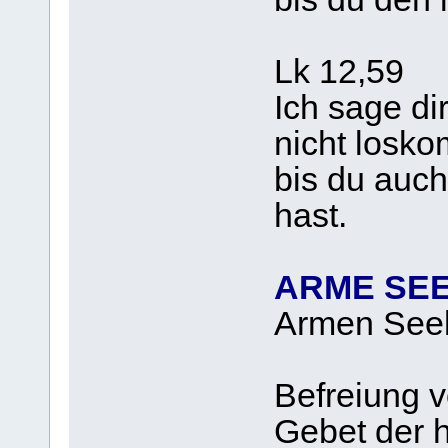
Lk 12,59
Ich sage dir
nicht losk
bis du auch
hast.
A
RME SEE
Armen Seel
Befreiung 
Gebet der h