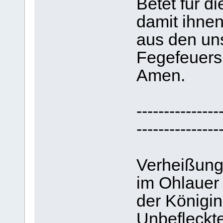
Betet für d
damit ihne
aus den un
Fegefeuers 
Amen.
---------------
---------------
Verheißung
im Ohlauer
der Königin
Unbefleckt