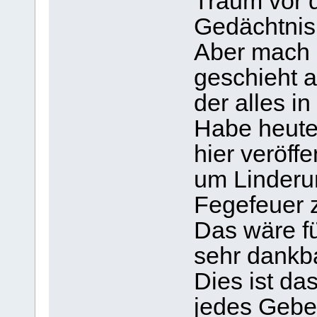
Traum vor 
Gedächtnis 
Aber mach d
geschieht a
der alles i
Habe heute
hier veröffen
um Linderu
Fegefeuer z
Das wäre fü
sehr dankba
Dies ist das
jedes Gebe