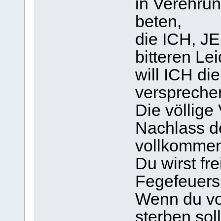
in Verehrun
beten,
die ICH, J
bitteren Le
will ICH di
verspreche
Die völlige
Nachlass d
vollkommen
Du wirst fr
Fegefeuers
Wenn du vo
sterben soll