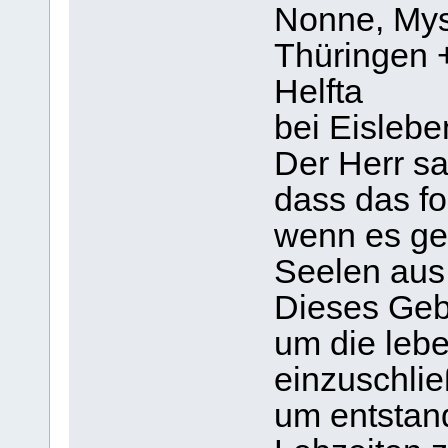
Nonne, Myst
Thüringen +
Helfta
bei Eislebe
Der Herr sa
dass das f
wenn es ge
Seelen aus 
Dieses Gebe
um die leb
einzuschli
um entstan