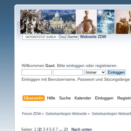
Webseite ZDW
Willkommen
Gast
. Bitte
einloggen
oder
registrieren
.
Einloggen mit Benutzername, Passwort und Sitzungslänge
Übersicht
Hilfe
Suche
Kalender
Einloggen
Registr
Forum ZDW
»
Gebetsanliegen Webseite
»
Gebetsanliegen Websei
Seiten:
1
[
2
]
3
4
5
6
7
...
20
Nach unten