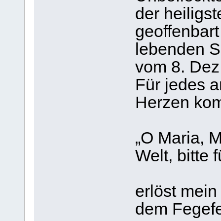
der heiligs
geoffenbar
lebenden Se
vom 8. Dez
Für jedes a
Herzen ko
„O Maria, M
Welt, bitte f
erlöst mei
dem Fegefe