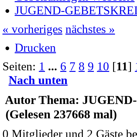
JUGEND-GEBETSKRE
« vorheriges
nächstes »
Drucken
Seiten:
1
...
6
7
8
9
10
[
11
]
Nach unten
Autor
Thema: JUGEND
(Gelesen 237668 mal)
0 Mitglieder und 2 Gäste b