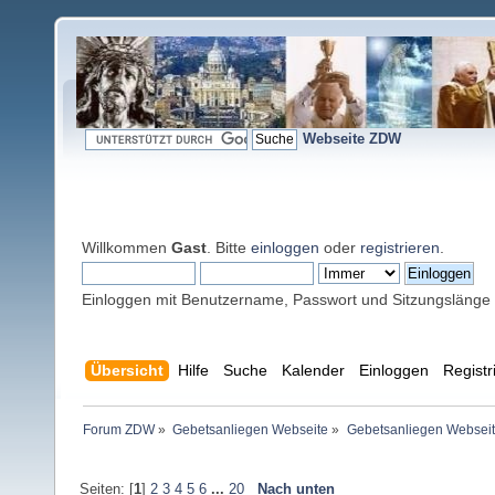
Webseite ZDW
Willkommen
Gast
. Bitte
einloggen
oder
registrieren
.
Einloggen mit Benutzername, Passwort und Sitzungslänge
Übersicht
Hilfe
Suche
Kalender
Einloggen
Registr
Forum ZDW
»
Gebetsanliegen Webseite
»
Gebetsanliegen Websei
Seiten: [
1
]
2
3
4
5
6
...
20
Nach unten