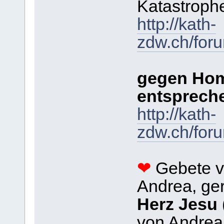
Katastroph
http://kath-
zdw.ch/for
gegen Hom
entsprech
http://kath-
zdw.ch/for
❤
Gebete v
Andrea, ge
Herz Jesu
von Andrea