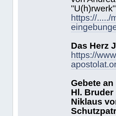
"U(h)rwerk"
https://....
eingebunge
Das Herz J
https://www
apostolat.o
Gebete an
Hl. Bruder
Niklaus vo
Schutzpatr