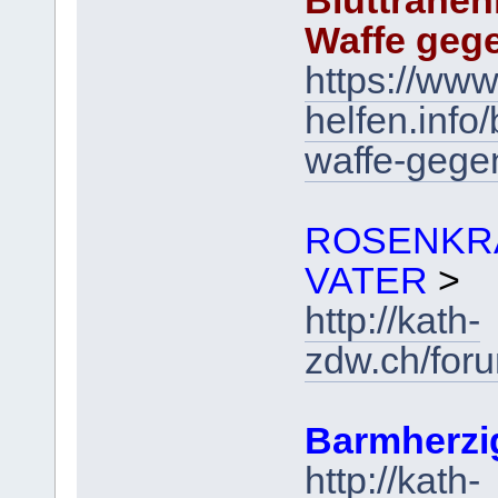
Bluttränen
Waffe geg
https://www
helfen.inf
waffe-gege
ROSENKR
VATER
>
http://kath-
zdw.ch/for
Barmherzi
http://kath-