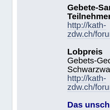
Gebete-Sa
Teilnehme
http://kath-
zdw.ch/for
Lobpreis
Gebets-Ged
Schwarzwa
http://kath-
zdw.ch/for
Das unschl