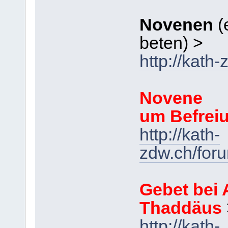
Novenen
(
beten) >
http://kath
Novene
um Befrei
http://kath-
zdw.ch/for
Gebet bei 
Thaddäus
http://kath-