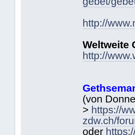
gebet/gebet
http://www.
Weltweite 
http://www.
Gethsema
(von Donner
>
https://w
zdw.ch/for
oder
https: