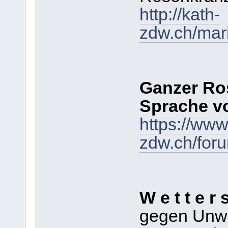
http://kath-
zdw.ch/mar
Ganzer Ros
Sprache vo
https://www
zdw.ch/for
W e t t e r 
gegen Unwe