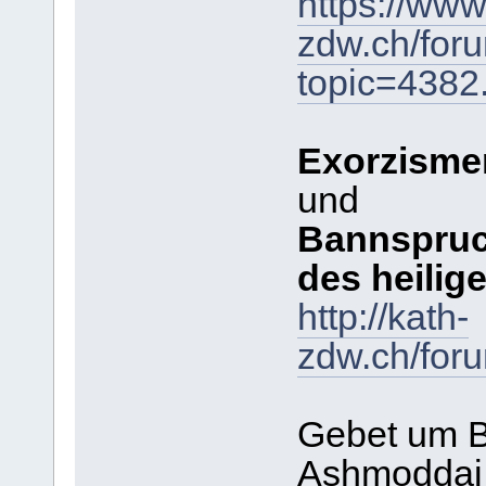
https://www
zdw.ch/for
topic=438
Exorzisme
und
Bannspruc
des heilig
http://kath-
zdw.ch/for
Gebet um B
Ashmoddai,