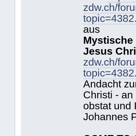
zdw.ch/for
topic=438
aus
Mystische
Jesus Chri
zdw.ch/for
topic=438
Andacht zu
Christi - a
obstat und 
Johannes Pa