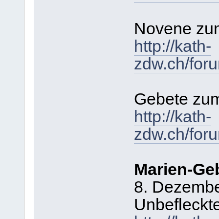
Novene zum
http://kath-
zdw.ch/for
Gebete zu
http://kath-
zdw.ch/for
Marien-Ge
8. Dezembe
Unbefleckt