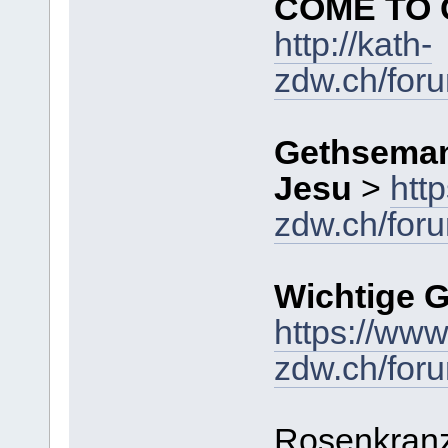
COME TO
http://kath-
zdw.ch/for
Gethseman
Jesu
>
htt
zdw.ch/for
Wichtige G
https://www
zdw.ch/for
Rosenkran