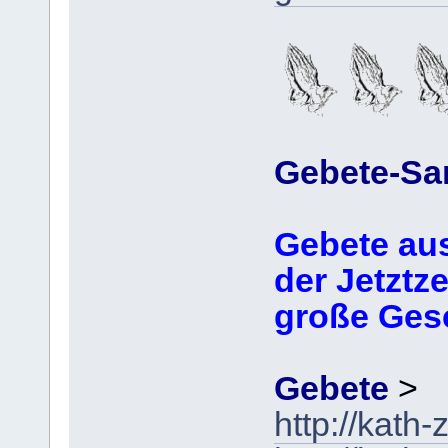
Gebete-S
Gebete au
der Jetztzei
große Ges
Gebete
>
http://kath