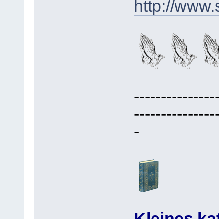
http://www
---------------
---------------
-
Kleines ka