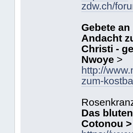
zdw.ch/for
Gebete an 
Andacht z
Christi - 
Nwoye
>
http://www
zum-kostbar
Rosenkran
Das bluten
Cotonou >