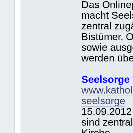
Das Onlinep
macht Seel
zentral zug
Bistümer, 
sowie ausge
werden über
Seelsorge 
www.katholi
seelsorge
15.09.2012
sind zentra
Kirche.