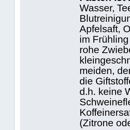
Wasser, Tee
Blutreinigu
Apfelsaft, 
im Frühling
rohe Zwiebe
kleingeschni
meiden, de
die Giftstof
d.h. keine 
Schweinefle
Koffeiners
(Zitrone od