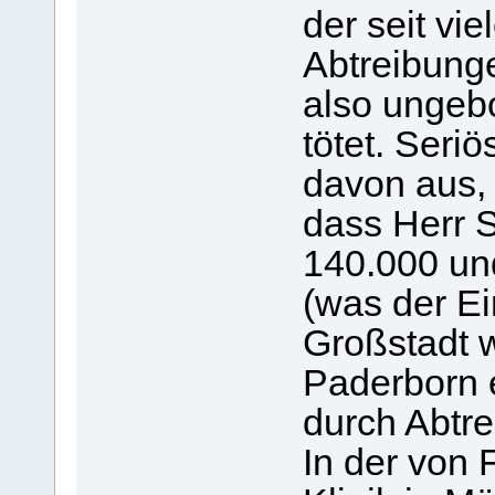
der seit vi
Abtreibunge
also ungebo
tötet. Ser
davon aus,
dass Herr S
140.000 un
(was der E
Großstadt 
Paderborn e
durch Abtre
In der von 