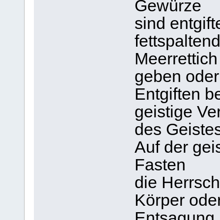
Gewürze
sind entgif
fettspaltend
Meerrettich
geben oder 
Entgiften b
geistige Ve
des Geistes
Auf der gei
Fasten
die Herrsch
Körper oder
Entsagung.