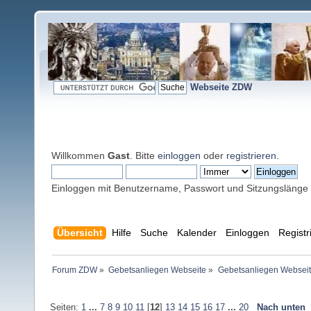
Webseite ZDW
Willkommen
Gast
. Bitte
einloggen
oder
registrieren
.
Einloggen mit Benutzername, Passwort und Sitzungslänge
Übersicht
Hilfe
Suche
Kalender
Einloggen
Registr
Forum ZDW
»
Gebetsanliegen Webseite
»
Gebetsanliegen Websei
Seiten:
1
...
7
8
9
10
11
[
12
]
13
14
15
16
17
...
20
Nach unten