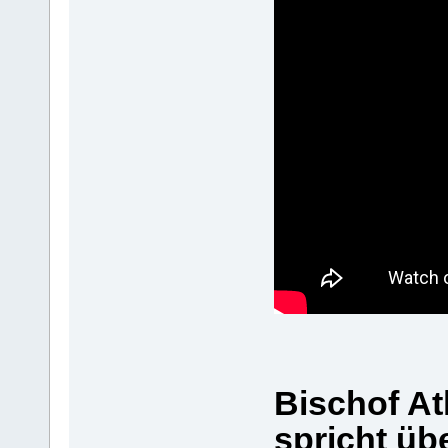
Bischof A
spricht üb