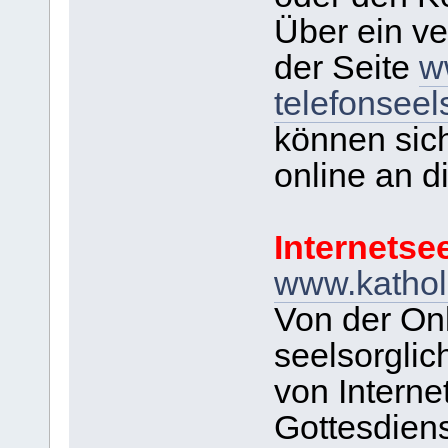
Über ein ve
der Seite
w
telefonseel
können sic
online an d
Internetse
www.katholi
Von der Onl
seelsorglic
von Interne
Gottesdiens