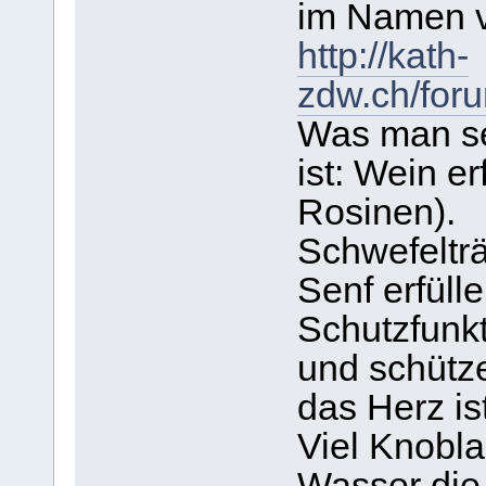
im Namen v
http://kath-
zdw.ch/for
Was man sel
ist: Wein e
Rosinen).
Schwefelträ
Senf erfüll
Schutzfunk
und schütz
das Herz is
Viel Knobl
Wasser die 