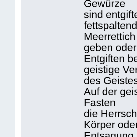
Gewürze
sind entgif
fettspaltend
Meerrettich
geben oder 
Entgiften b
geistige Ve
des Geistes
Auf der gei
Fasten
die Herrsch
Körper oder
Entsagung.