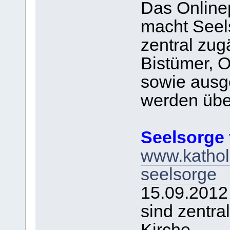
Das Onlinep
macht Seel
zentral zug
Bistümer, 
sowie ausge
werden über
Seelsorge 
www.katholi
seelsorge
15.09.2012
sind zentra
Kirche.