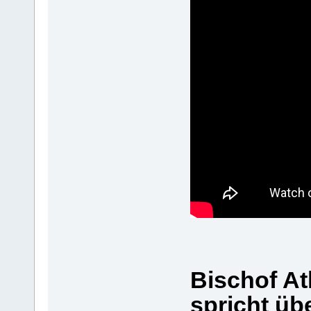
Bischof A
spricht üb