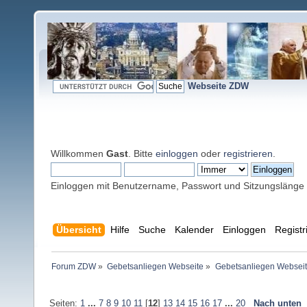
Webseite ZDW
Willkommen
Gast
. Bitte
einloggen
oder
registrieren
.
Einloggen mit Benutzername, Passwort und Sitzungslänge
Übersicht
Hilfe
Suche
Kalender
Einloggen
Registr
Forum ZDW
»
Gebetsanliegen Webseite
»
Gebetsanliegen Websei
Seiten:
1
...
7
8
9
10
11
[
12
]
13
14
15
16
17
...
20
Nach unten