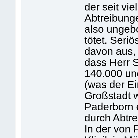
der seit vi
Abtreibunge
also ungebo
tötet. Ser
davon aus,
dass Herr S
140.000 un
(was der E
Großstadt 
Paderborn e
durch Abtre
In der von 