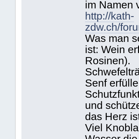
im Namen v
http://kath-
zdw.ch/for
Was man sel
ist: Wein e
Rosinen).
Schwefelträ
Senf erfüll
Schutzfunk
und schütz
das Herz is
Viel Knobl
Wasser die 