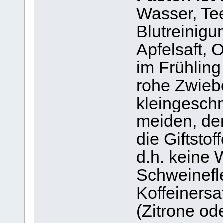
Wasser, Tee
Blutreinigu
Apfelsaft, 
im Frühling
rohe Zwiebe
kleingeschni
meiden, de
die Giftstof
d.h. keine 
Schweinefle
Koffeiners
(Zitrone od