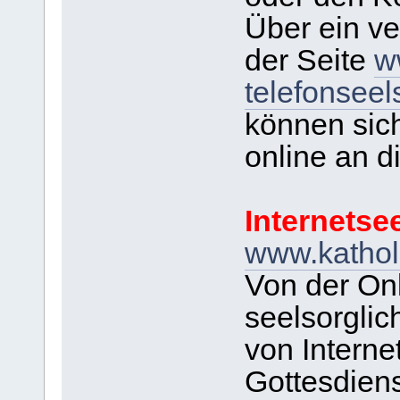
Über ein ve
der Seite
w
telefonseel
können sic
online an d
Internetse
www.katholi
Von der Onl
seelsorglic
von Interne
Gottesdiens