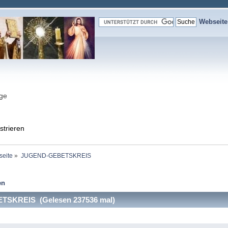
Webseit
nge
strieren
seite
»
JUGEND-GEBETSKREIS
en
SKREIS (Gelesen 237536 mal)