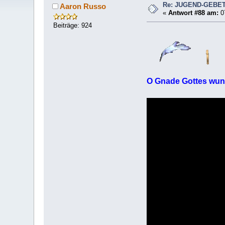
Re: JUGEND-GEBE
Aaron Russo
«
Antwort #88 am:
07
Beiträge: 924
O Gnade Gottes wu