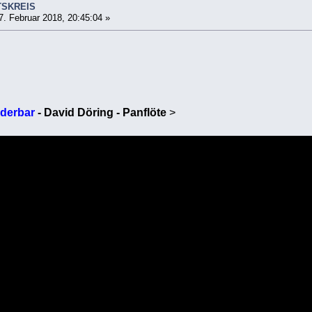
TSKREIS
. Februar 2018, 20:45:04 »
nderbar
- David Döring - Panflöte
>