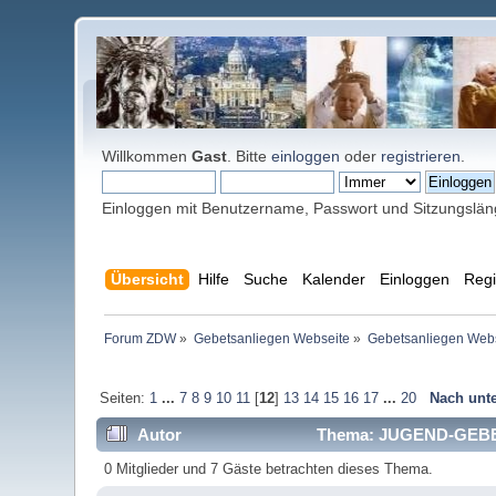
Willkommen
Gast
. Bitte
einloggen
oder
registrieren
.
Einloggen mit Benutzername, Passwort und Sitzungslä
Übersicht
Hilfe
Suche
Kalender
Einloggen
Regi
Forum ZDW
»
Gebetsanliegen Webseite
»
Gebetsanliegen Web
Seiten:
1
...
7
8
9
10
11
[
12
]
13
14
15
16
17
...
20
Nach unt
Autor
Thema: JUGEND-GEBET
0 Mitglieder und 7 Gäste betrachten dieses Thema.