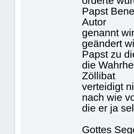
orderte wu
Papst Bene
Autor
genannt wi
geändert wi
Papst zu d
die Wahrhei
Zöllibat
verteidigt n
nach wie v
die er ja se
Gottes Seg