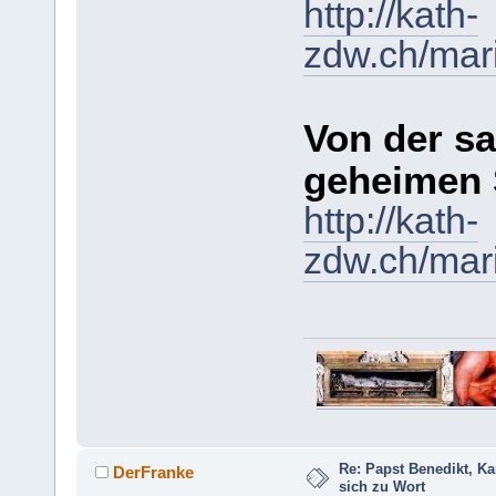
http://kath-
zdw.ch/mar
Von der s
geheimen 
http://kath-
zdw.ch/mar
Re: Papst Benedikt, K
DerFranke
sich zu Wort