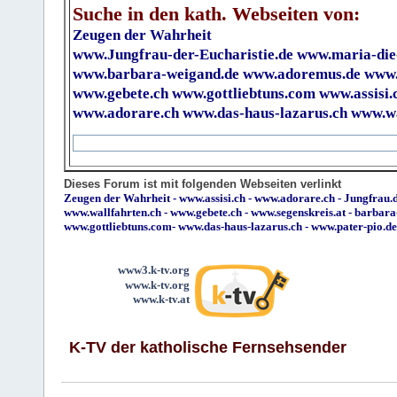
Suche in den kath. Webseiten von:
Zeugen der Wahrheit
www.Jungfrau-der-Eucharistie.de
www.maria-die
www.barbara-weigand.de
www.adoremus.de
www.
www.gebete.ch
www.gottliebtuns.com
www.assisi.
www.adorare.ch
www.das-haus-lazarus.ch
www.wa
Dieses Forum ist mit folgenden Webseiten verlinkt
Zeugen der Wahrheit
-
www.assisi.ch
-
www.adorare.ch
-
Jungfrau.d
www.wallfahrten.ch
-
www.gebete.ch
-
www.segenskreis.at
-
barbara
www.gottliebtuns.com
-
www.das-haus-lazarus.ch
-
www.pater-pio.de
www3.k-tv.org
www.k-tv.org
www.k-tv.at
K-TV der katholische Fernsehsender