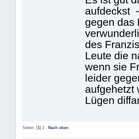
aufdeckst 
gegen das P
verwunderl
des Franzi
Leute die 
wenn sie F
leider gege
aufgehetzt
Lügen diffa
Seiten: [
1
]
2
Nach oben