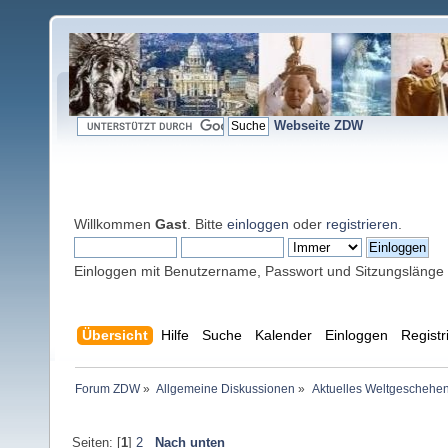
Webseite ZDW
Willkommen
Gast
. Bitte
einloggen
oder
registrieren
.
Einloggen mit Benutzername, Passwort und Sitzungslänge
Übersicht
Hilfe
Suche
Kalender
Einloggen
Registr
Forum ZDW
»
Allgemeine Diskussionen
»
Aktuelles Weltgeschehe
Seiten: [
1
]
2
Nach unten