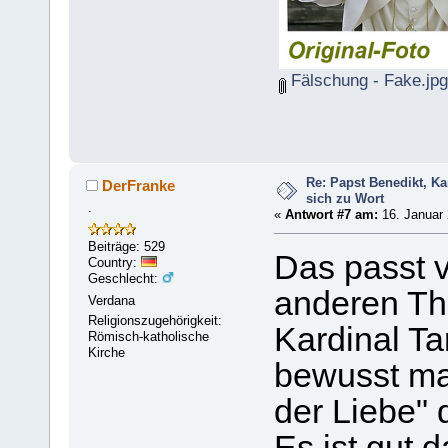
Fälschung - Fake.jp
Re: Papst Benedikt, K
DerFranke
sich zu Wort
.
«
Antwort #7 am:
16. Januar 
Beiträge: 529
Das passt v
Country:
Geschlecht:
anderen Th
Verdana
Religionszugehörigkeit:
Kardinal Ta
Römisch-katholische
Kirche
bewusst ma
der Liebe" 
Es ist gut 