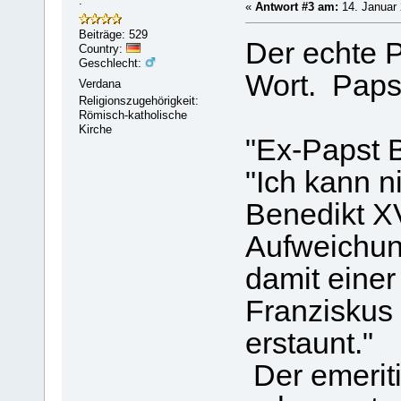
.
«
Antwort #3 am:
14. Januar 
Beiträge: 529
Der echte P
Country:
Geschlecht:
Wort. Paps
Verdana
Religionszugehörigkeit:
Römisch-katholische
Kirche
"Ex-Papst B
"Ich kann ni
Benedikt XV
Aufweichun
damit eine
Franziskus 
erstaunt."
Der emeriti