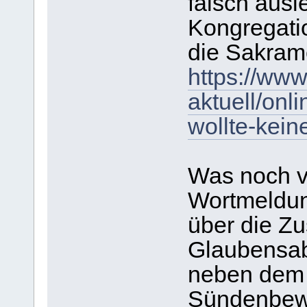
falsch ausl
Kongregatio
die Sakram
https://www
aktuell/onl
wollte-kein
Was noch vi
Wortmeldun
über die Z
Glaubensabf
neben dem
Sündenbewu