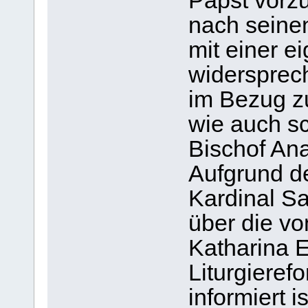
Papst vorz
nach seine
mit einer 
widersprech
im Bezug z
wie auch sc
Bischof An
Aufgrund de
Kardinal Sa
über die vo
Katharina 
Liturgieref
informiert i