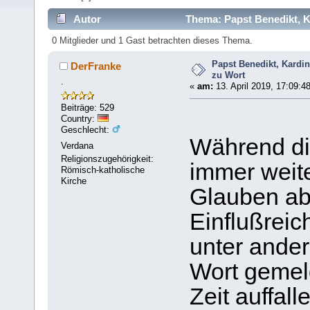
Autor
Thema: Papst Benedikt, K
0 Mitglieder und 1 Gast betrachten dieses Thema.
Papst Benedikt, Kardi
DerFranke
zu Wort
.
«
am:
13. April 2019, 17:09:4
Beiträge: 529
Country:
Geschlecht:
Während di
Verdana
Religionszugehörigkeit:
immer weit
Römisch-katholische
Kirche
Glauben ab
Einflußreic
unter ande
Wort gemeld
Zeit auffal