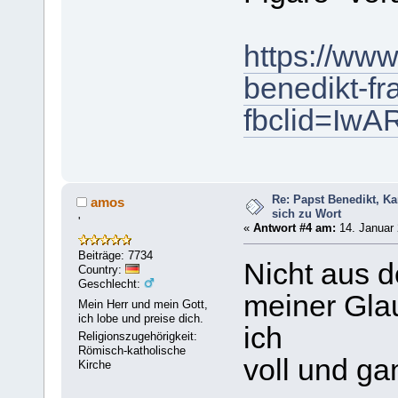
https://www
benedikt-fr
fbclid=Iw
Re: Papst Benedikt, K
amos
sich zu Wort
'
«
Antwort #4 am:
14. Januar 
Beiträge: 7734
Nicht aus d
Country:
Geschlecht:
meiner Gla
Mein Herr und mein Gott,
ich lobe und preise dich.
ich
Religionszugehörigkeit:
Römisch-katholische
voll und ga
Kirche