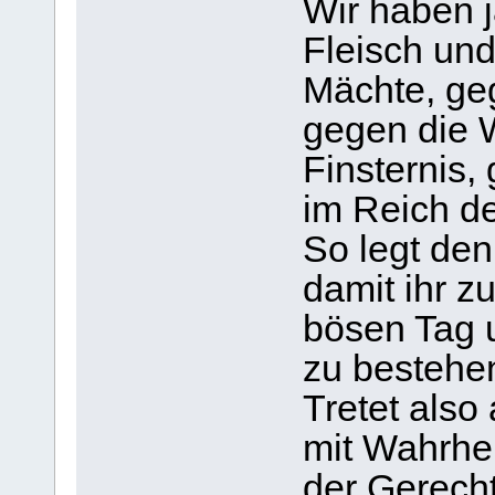
Wir haben 
Fleisch und
Mächte, ge
gegen die W
Finsternis,
im Reich d
So legt den
damit ihr 
bösen Tag 
zu bestehe
Tretet also
mit Wahrhe
der Gerecht