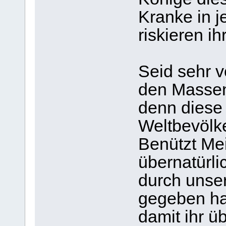
Kranke in 
riskieren ih
Seid sehr vo
den Massen
denn diese 
Weltbevölke
Benützt Mei
übernatürli
durch unse
gegeben h
damit ihr ü