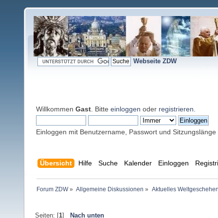
Webseite ZDW
Willkommen
Gast
. Bitte
einloggen
oder
registrieren
.
Einloggen mit Benutzername, Passwort und Sitzungslänge
Übersicht
Hilfe
Suche
Kalender
Einloggen
Registr
Forum ZDW
»
Allgemeine Diskussionen
»
Aktuelles Weltgeschehe
Seiten: [
1
]
Nach unten