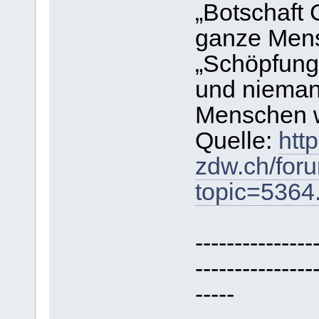
„Botschaft
ganze Mensc
„Schöpfun
und nieman
Menschen w
Quelle:
http
zdw.ch/for
topic=536
---------------
---------------
-----