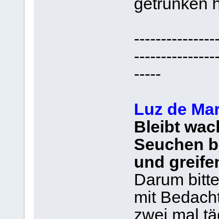
getrunken h
---------------
---------------
-----
Luz de Mari
Bleibt wac
Seuchen b
und greife
Darum bitte
mit Bedach
zwei mal täg