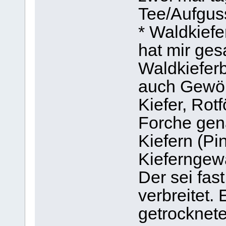
Tee/Aufgus
* Waldkiefe
hat mir ges
Waldkieferb
auch Gewöh
Kiefer, Rot
Forche gena
Kiefern (Pi
Kieferngew
Der sei fast
verbreitet.
getrocknete