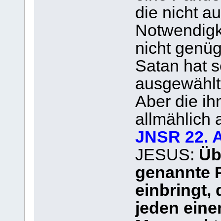
die nicht a
Notwendigke
nicht genüg
Satan hat s
ausgewählt,
Aber die ih
allmählich 
JNSR 22. 
JESUS:
Übe
genannte 
einbringt,
jeden einen