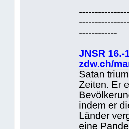
---------------
---------------
------------
JNSR 16.-1
zdw.ch/mar
Satan trium
Zeiten. Er e
Bevölkerun
indem er di
Länder verg
eine Pande