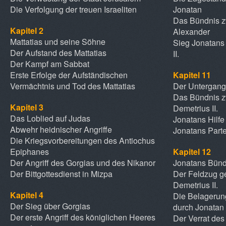
Die Verfolgung der treuen Israeliten
Jonatan
Das Bündnis z
Kapitel 2
Alexander
Mattatias und seine Söhne
Sieg Jonatans
Der Aufstand des Mattatias
II.
Der Kampf am Sabbat
Erste Erfolge der Aufständischen
Kapitel 11
Vermächtnis und Tod des Mattatias
Der Untergang
Das Bündnis z
Kapitel 3
Demetrius II.
Das Loblied auf Judas
Jonatans Hilfe 
Abwehr heidnischer Angriffe
Jonatans Parte
Die Kriegsvorbereitungen des Antiochus
Epiphanes
Kapitel 12
Der Angriff des Gorgias und des Nikanor
Jonatans Bünd
Der Bittgottesdienst in Mizpa
Der Feldzug g
Demetrius II.
Kapitel 4
Die Belagerun
Der Sieg über Gorgias
durch Jonatan
Der erste Angriff des königlichen Heeres
Der Verrat des