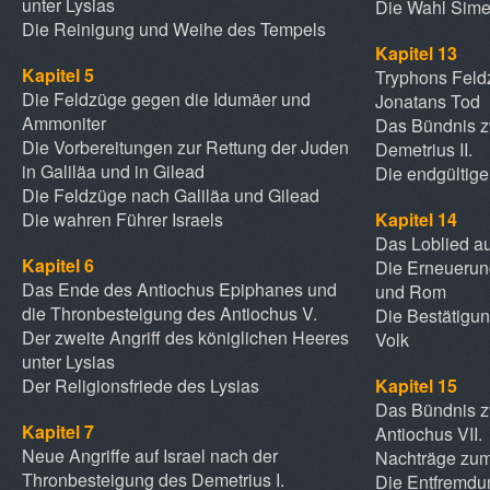
unter Lysias
Die Wahl Sime
Die Reinigung und Weihe des Tempels
Kapitel 13
Kapitel 5
Tryphons Feld
Die Feldzüge gegen die Idumäer und
Jonatans Tod
Ammoniter
Das Bündnis 
Die Vorbereitungen zur Rettung der Juden
Demetrius II.
in Galiläa und in Gilead
Die endgültige
Die Feldzüge nach Galiläa und Gilead
Die wahren Führer Israels
Kapitel 14
Das Loblied a
Kapitel 6
Die Erneuerun
Das Ende des Antiochus Epiphanes und
und Rom
die Thronbesteigung des Antiochus V.
Die Bestätigu
Der zweite Angriff des königlichen Heeres
Volk
unter Lysias
Der Religionsfriede des Lysias
Kapitel 15
Das Bündnis 
Kapitel 7
Antiochus VII.
Neue Angriffe auf Israel nach der
Nachträge zum
Thronbesteigung des Demetrius I.
Die Entfremdu