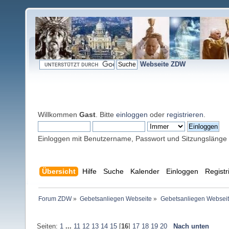
Webseite ZDW
Willkommen
Gast
. Bitte
einloggen
oder
registrieren
.
Einloggen mit Benutzername, Passwort und Sitzungslänge
Übersicht
Hilfe
Suche
Kalender
Einloggen
Registr
Forum ZDW
»
Gebetsanliegen Webseite
»
Gebetsanliegen Websei
Seiten:
1
...
11
12
13
14
15
[
16
]
17
18
19
20
Nach unten