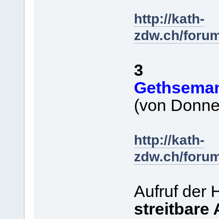
http://kath-
zdw.ch/foru
3
Gethsema
(von Donner
http://kath-
zdw.ch/foru
Aufruf der 
streitbare