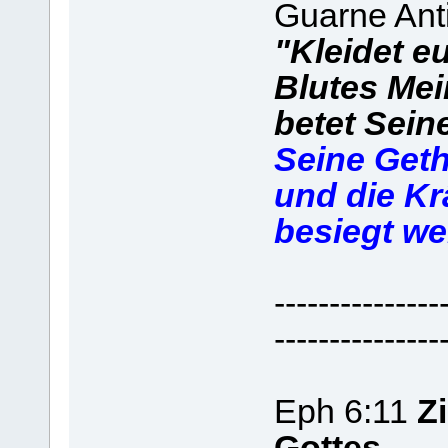
Guarne Ant
"Kleidet e
Blutes Me
betet Sei
Seine Get
und die Kr
besiegt we
---------------
---------------
Eph 6:11
Z
Gottes,