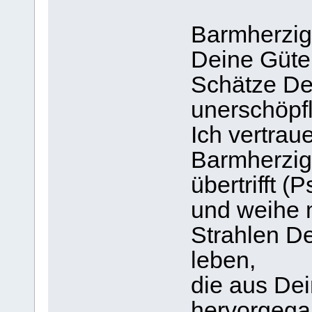
Barmherzig
Deine Güte 
Schätze De
unerschöpfl
Ich vertrau
Barmherzigk
übertrifft (
und weihe m
Strahlen D
leben,
die aus De
hervorgega