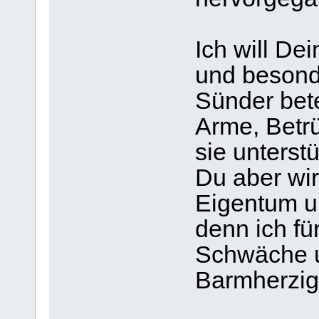
Ich will De
und besond
Sünder bet
Arme, Betr
sie unterst
Du aber wi
Eigentum u
denn ich fü
Schwäche u
Barmherzigk