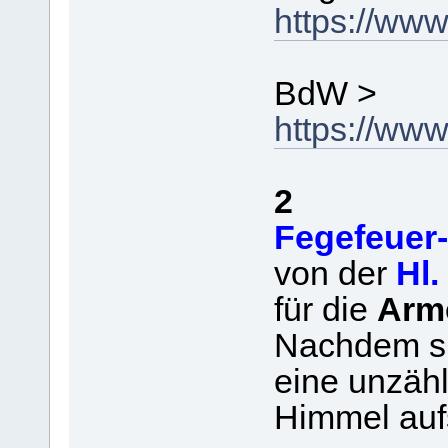
https://ww
BdW >
https://www
2
Fegefeuer
von der
Hl.
für die
Arm
Nachdem si
eine unzäh
Himmel auf