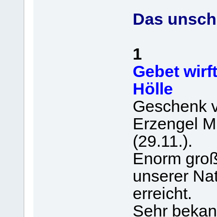
Das unschl
1
Gebet wirf
Hölle
Geschenk v
Erzengel M
(29.11.).
Enorm groß
unserer Nat
erreicht.
Sehr bekann