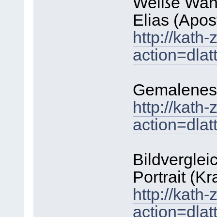
Weiße Wand 
Elias (Apost
http://kath
action=dla
Gemalenes 
http://kath
action=dla
Bildverglei
Portrait (K
http://kath
action=dla