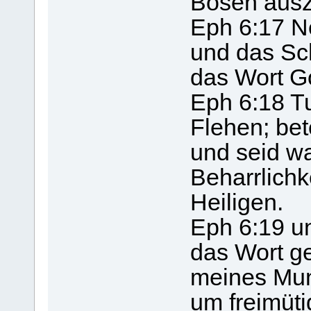
Bösen ausz
Eph 6:17 N
und das Sch
das Wort Go
Eph 6:18 Tu
Flehen; bete
und seid wa
Beharrlichke
Heiligen.
Eph 6:19 un
das Wort g
meines Mu
um freimüt