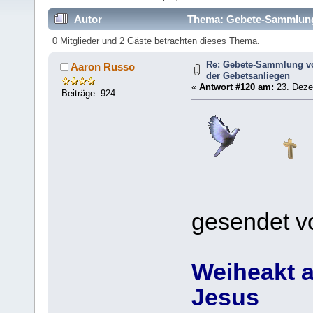
Autor
Thema: Gebete-Sammlung (
364948 mal)
0 Mitglieder und 2 Gäste betrachten dieses Thema.
Re: Gebete-Sammlung v
Aaron Russo
der Gebetsanliegen
«
Antwort #120 am:
23. Deze
Beiträge: 924
gesendet v
Weiheakt 
Jesus