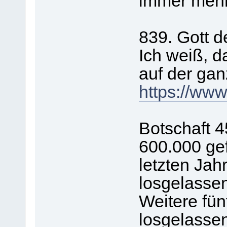
immer mehr
839. Gott d
Ich weiß, d
auf der gan
https://ww
Botschaft 4
600.000 ge
letzten Jah
losgelassen
Weitere fünf
losgelasse