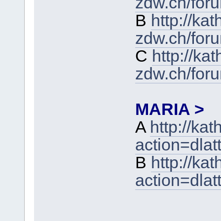
zdw.ch/for
B
http://kat
zdw.ch/for
C
http://kat
zdw.ch/for
MARIA >
A
http://ka
action=dla
B
http://ka
action=dla