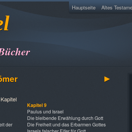
Hauptseite
Altes Testame
el
 Bücher
►
Römer
Kapitel
Kapitel 9
Paulus und Israel
Die bleibende Erwählung durch Gott
it der
Die Freiheit und das Erbarmen Gottes
Israels falscher Eifer für Gott