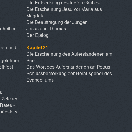
Die Entdeckung des leeren Grabes
Die Erscheinung Jesu vor Maria aus
Magdala
Die Beauftragung der Jünger
eheilten
Jesus und Thomas
Der Epilog
eben und
Kapitel 21
Die Erscheinung des Auferstandenen am
agelöhner
See
ihfest
Das Wort des Auferstandenen an Petrus
n
Schlussbemerkung der Herausgeber des
Evangeliums
s
s Zeichen
Rates -
riesters