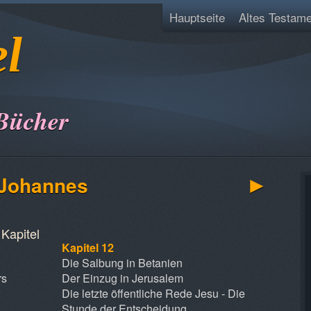
Hauptseite
Altes Testame
el
Bücher
►
nach Johannes
Kapitel
Kapitel 12
Die Salbung in Betanien
rs
Der Einzug in Jerusalem
Die letzte öffentliche Rede Jesu - Die
Stunde der Entscheidung