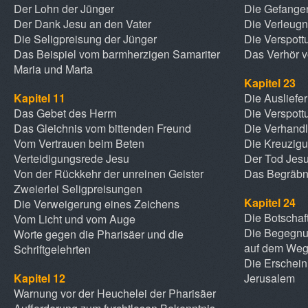
Der Lohn der Jünger
Die Gefang
Der Dank Jesu an den Vater
Die Verleugn
Die Seligpreisung der Jünger
Die Verspott
Das Beispiel vom barmherzigen Samariter
Das Verhör 
Maria und Marta
Kapitel 23
Kapitel 11
Die Ausliefe
Das Gebet des Herrn
Die Verspott
Das Gleichnis vom bittenden Freund
Die Verhandl
Vom Vertrauen beim Beten
Die Kreuzig
Verteidigungsrede Jesu
Der Tod Jes
Von der Rückkehr der unreinen Geister
Das Begräbn
Zweierlei Seligpreisungen
Kapitel 24
Die Verweigerung eines Zeichens
Die Botschaf
Vom Licht und vom Auge
Die Begegnu
Worte gegen die Pharisäer und die
auf dem We
Schriftgelehrten
Die Erschein
Kapitel 12
Jerusalem
Warnung vor der Heuchelei der Pharisäer