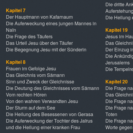
Die dritte A
Kapitel 7
Auferstehun
Der Hauptmann von Kafarnaum
Die Heilung 
Die Auferweckung eines jungen Mannes in
Naïn
Kapitel 19
Die Frage des Täufers
Jesus im Hau
Das Urteil Jesu über den Täufer
Das Gleichni
Die Begegnung Jesu mit der Sünderin
Der Einzug i
Die Ankündig
Kapitel 8
Jerusalems
Frauen im Gefolge Jesu
Die Tempelr
Das Gleichnis vom Sämann
Sinn und Zweck der Gleichnisse
Kapitel 20
Die Deutung des Gleichnisses vom Sämann
Die Frage na
Vom rechten Hören
Das Gleichn
Von den wahren Verwandten Jesu
Die Frage na
Der Sturm auf dem See
Die Frage na
Die Heilung des Besessenen von Gerasa
Toten
Die Auferweckung der Tochter des Jaïrus
Die Frage n
und die Heilung einer kranken Frau
Worte gegen 