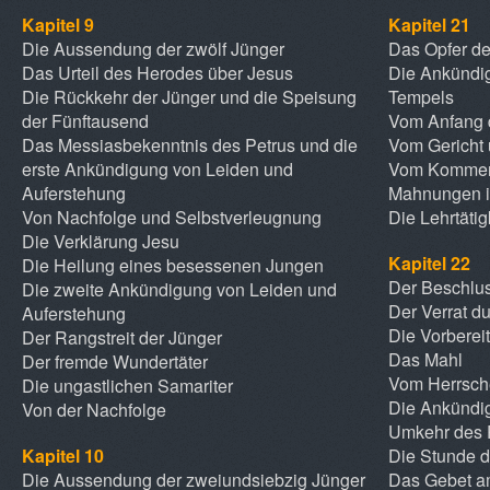
Kapitel 9
Kapitel 21
Die Aussendung der zwölf Jünger
Das Opfer de
Das Urteil des Herodes über Jesus
Die Ankündig
Die Rückkehr der Jünger und die Speisung
Tempels
der Fünftausend
Vom Anfang 
Das Messiasbekenntnis des Petrus und die
Vom Gericht 
erste Ankündigung von Leiden und
Vom Kommen
Auferstehung
Mahnungen i
Von Nachfolge und Selbstverleugnung
Die Lehrtäti
Die Verklärung Jesu
Kapitel 22
Die Heilung eines besessenen Jungen
Der Beschlu
Die zweite Ankündigung von Leiden und
Der Verrat d
Auferstehung
Die Vorbere
Der Rangstreit der Jünger
Das Mahl
Der fremde Wundertäter
Vom Herrsch
Die ungastlichen Samariter
Die Ankündi
Von der Nachfolge
Umkehr des 
Kapitel 10
Die Stunde d
Die Aussendung der zweiundsiebzig Jünger
Das Gebet a