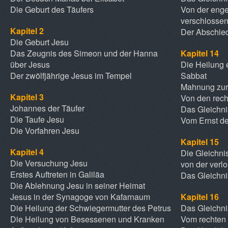
Die Geburt des Täufers
Von der enge
verschlossen
Kapitel 2
Der Abschied
Die Geburt Jesu
Das Zeugnis des Simeon und der Hanna
Kapitel 14
über Jesus
Die Heilung
Der zwölfjährige Jesus im Tempel
Sabbat
Mahnung zur
Kapitel 3
Von den rec
Johannes der Täufer
Das Gleichn
Die Taufe Jesu
Vom Ernst de
Die Vorfahren Jesu
Kapitel 15
Kapitel 4
Die Gleichni
Die Versuchung Jesu
von der ver
Erstes Auftreten in Galiläa
Das Gleichn
Die Ablehnung Jesu in seiner Heimat
Jesus in der Synagoge von Kafarnaum
Kapitel 16
Die Heilung der Schwiegermutter des Petrus
Das Gleichni
Die Heilung von Besessenen und Kranken
Vom rechten