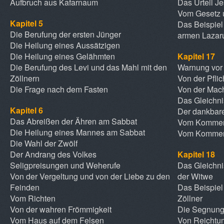
Aufbruch aus Kafarnaum
Das Urteil J
Vom Gesetz 
Kapitel 5
Das Beispie
Die Berufung der ersten Jünger
armen Lazar
Die Heilung eines Aussätzigen
Die Heilung eines Gelähmten
Kapitel 17
Die Berufung des Levi und das Mahl mit den
Warnung vor 
Zöllnern
Von der Pfli
Die Frage nach dem Fasten
Von der Mac
Das Gleichn
Kapitel 6
Der dankbare
Das Abreißen der Ähren am Sabbat
Vom Kommen 
Die Heilung eines Mannes am Sabbat
Vom Kommen
Die Wahl der Zwölf
Der Andrang des Volkes
Kapitel 18
Seligpreisungen und Weherufe
Das Gleichni
Von der Vergeltung und von der Liebe zu den
der Witwe
Feinden
Das Beispiel
Vom Richten
Zöllner
Von der wahren Frömmigkeit
Die Segnung
Vom Haus auf dem Felsen
Von Reichtu