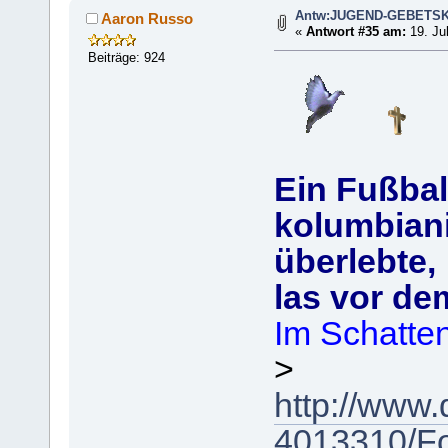
Antw:JUGEND-GEBETS
Aaron Russo
«
Antwort #35 am:
19. Jul
Beiträge: 924
Ein Fußball
kolumbian
überlebte,
las vor dem
Im Schatten
>
http://www.
4013310/Foo