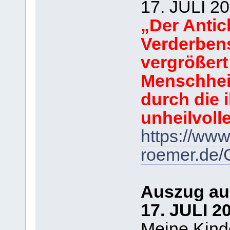
17. JULI 20
„Der Antic
Verderben
vergrößert
Menschhei
durch die 
unheilvoll
https://www
roemer.de
Auszug a
17. JULI 2
Meine Kind