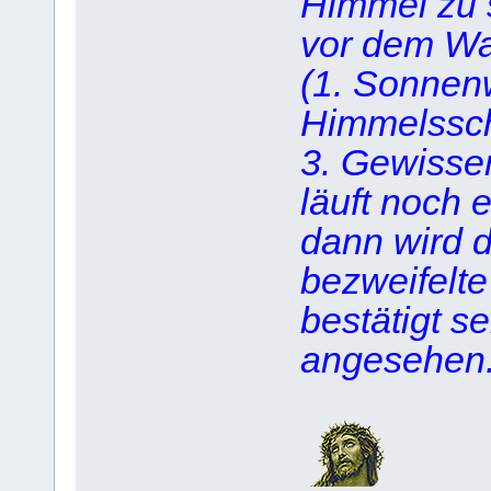
Himmel zu 
vor dem Wa
(1. Sonnen
Himmelssch
3. Gewisse
läuft noch 
dann wird d
bezweifelt
bestätigt s
angesehen