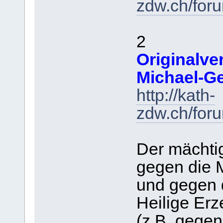
zdw.ch/for
2
Originalve
Michael-G
http://kath-
zdw.ch/for
Der mächti
gegen die M
und gegen 
Heilige Erz
(z.B. gege