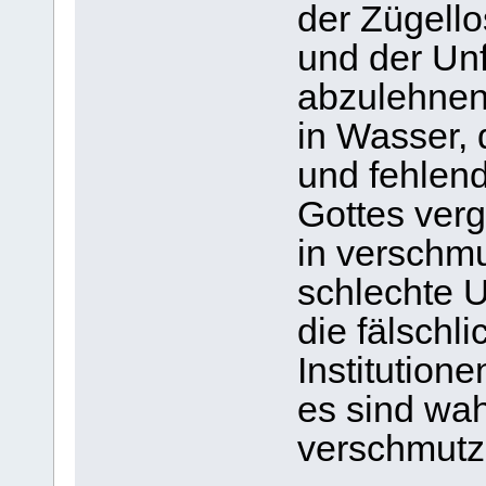
der Zügello
und der Unf
abzulehnen
in Wasser, 
und fehlen
Gottes vergi
in verschm
schlechte 
die fälschl
Institutione
es sind wa
verschmutze