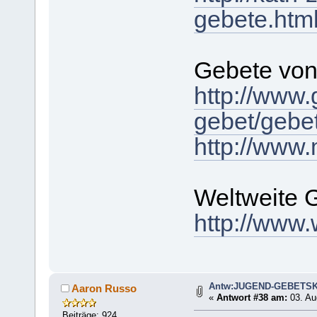
gebete.htm
Gebete von
http://www.
gebet/gebet
http://www.
Weltweite 
http://www.
Antw:JUGEND-GEBETS
Aaron Russo
«
Antwort #38 am:
03. Au
Beiträge: 924