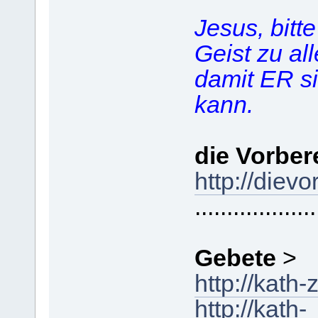
Jesus, bitt
Geist zu al
damit ER si
kann.
die Vorber
http://diev
...................
Gebete
>
http://kath
http://kath-