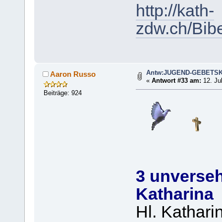
http://kath-
zdw.ch/Bib
Antw:JUGEND-GEBETS
Aaron Russo
«
Antwort #33 am:
12. Jul
Beiträge: 924
3 unverseh
Katharina
Hl. Kathar