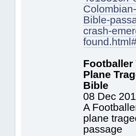
Colombian-
Bible-pass
crash-emer
found.htm
Footballe
Plane Tra
Bible
08 Dec 20
A Football
plane trage
passage