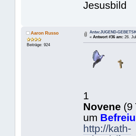
Jesusbild
Antw:JUGEND-GEBETS
Aaron Russo
«
Antwort #36 am:
26. Jul
Beiträge: 924
1
Novene
(9 
um
Befrei
http://kath-