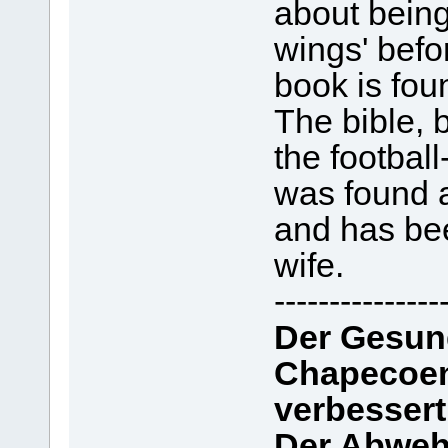
about being
wings' befo
book is fou
The bible, 
the footba
was found a
and has bee
wife.
---------------
Der Gesun
Chapecoen
verbessert
Der Abwehr