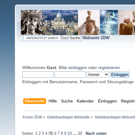
Webseite ZDW
Willkommen
Gast
. Bitte
einloggen
oder
registrieren
.
Einloggen mit Benutzername, Passwort und Sitzungslänge
Übersicht
Hilfe
Suche
Kalender
Einloggen
Registr
Forum ZDW
»
Gebetsanliegen Webseite
»
Gebetsanliegen Websei
Seiten:
1
2
3
4
[
5
]
6
7
8
9
10
...
20
Nach unten