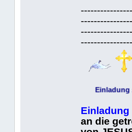
---------------
---------------
---------------
---------------
Einladung
Geth
zur
Einladung
an die get
von JESUS