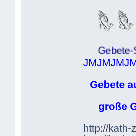
Gebete-Samm
JMJMJMJ
Gebete a
große 
http://kath