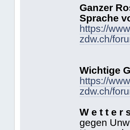
Ganzer Ros
Sprache vo
https://www
zdw.ch/for
Wichtige G
https://www
zdw.ch/for
W e t t e r 
gegen Unwe