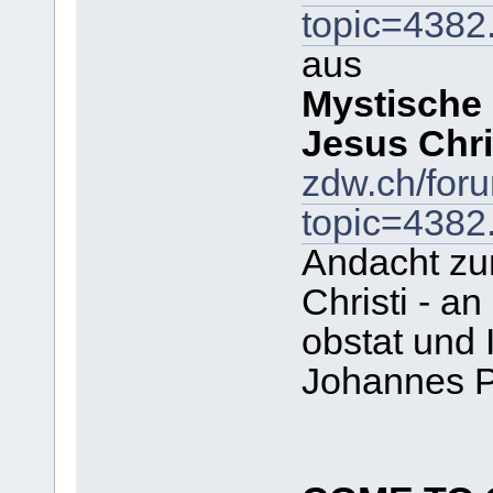
topic=438
aus
Mystische
Jesus Chri
zdw.ch/for
topic=438
Andacht zu
Christi - a
obstat und 
Johannes Pa