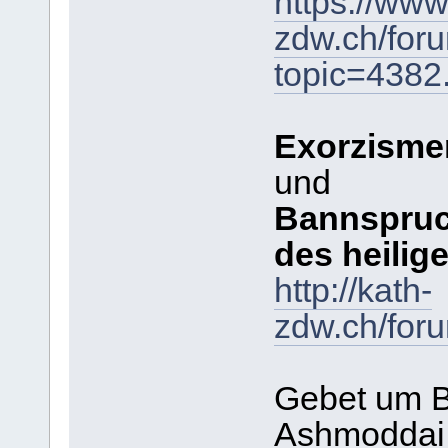
https://www
zdw.ch/for
topic=438
Exorzisme
und
Bannspruc
des heilig
http://kath-
zdw.ch/for
Gebet um B
Ashmoddai,