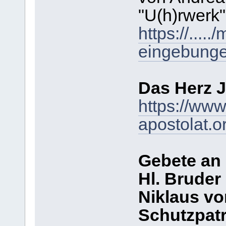
"U(h)rwerk"
https://....
eingebunge
Das Herz J
https://www
apostolat.o
Gebete an
Hl. Bruder
Niklaus vo
Schutzpatr