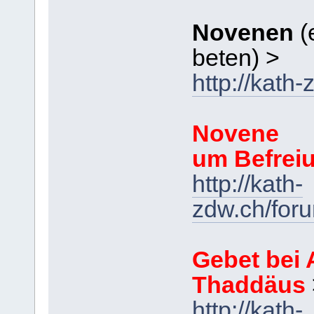
Novenen
(
beten) >
http://kath
Novene
um Befrei
http://kath-
zdw.ch/for
Gebet bei 
Thaddäus
http://kath-