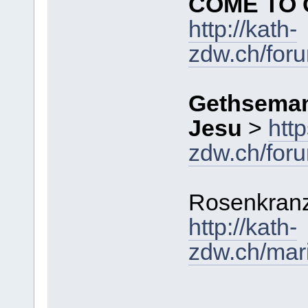
COME TO
http://kath-
zdw.ch/for
Gethseman
Jesu
>
htt
zdw.ch/for
Rosenkran
http://kath-
zdw.ch/mar