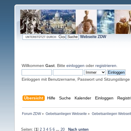
Webseite ZDW
Willkommen
Gast
. Bitte
einloggen
oder
registrieren
.
Einloggen mit Benutzername, Passwort und Sitzungslänge
Übersicht
Hilfe
Suche
Kalender
Einloggen
Registr
Forum ZDW
»
Gebetsanliegen Webseite
»
Gebetsanliegen Websei
Seiten: [
1
]
2
3
4
5
6
...
20
Nach unten