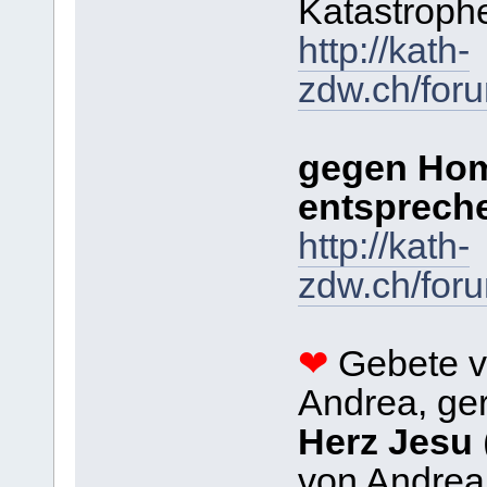
Katastroph
http://kath-
zdw.ch/for
gegen Hom
entsprech
http://kath-
zdw.ch/for
❤
Gebete v
Andrea, ge
Herz Jesu
von Andrea