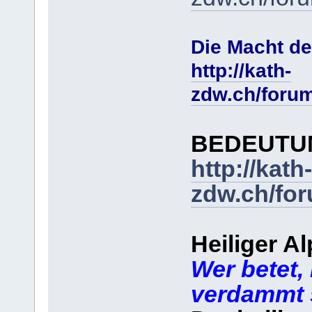
Die Macht de
http://kath-
zdw.ch/foru
BEDEUTUN
http://kath-
zdw.ch/fo
Heiliger A
Wer betet, 
verdammt 