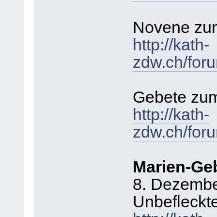
Novene zum
http://kath-
zdw.ch/for
Gebete zu
http://kath-
zdw.ch/for
Marien-Ge
8. Dezembe
Unbefleckt