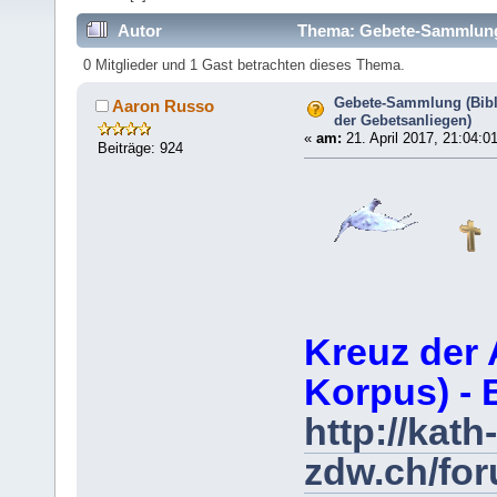
Autor
Thema: Gebete-Sammlung (
364897 mal)
0 Mitglieder und 1 Gast betrachten dieses Thema.
Gebete-Sammlung (Bibl
Aaron Russo
der Gebetsanliegen)
«
am:
21. April 2017, 21:04:0
Beiträge: 924
Kreuz der 
Korpus) - 
http://kath-
zdw.ch/fo