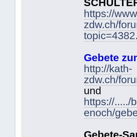
SCHULTER
https://www
zdw.ch/for
topic=438
Gebete zum
http://kath-
zdw.ch/for
und
https://....
enoch/gebe
Gebete-Sa