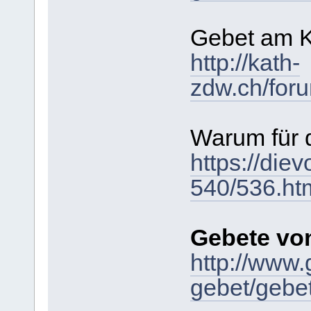
Gebet am K
http://kath-
zdw.ch/for
Warum für 
https://die
540/536.ht
Gebete von
http://www.
gebet/gebet