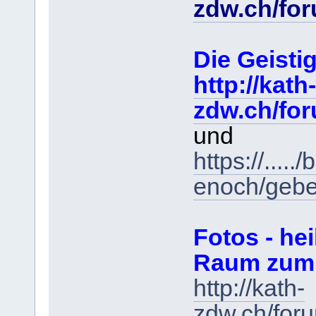
zdw.ch/fo
Die Geist
http://kath-
zdw.ch/fo
und
https://....
enoch/gebe
Fotos - hei
Raum zum
http://kath-
zdw.ch/for