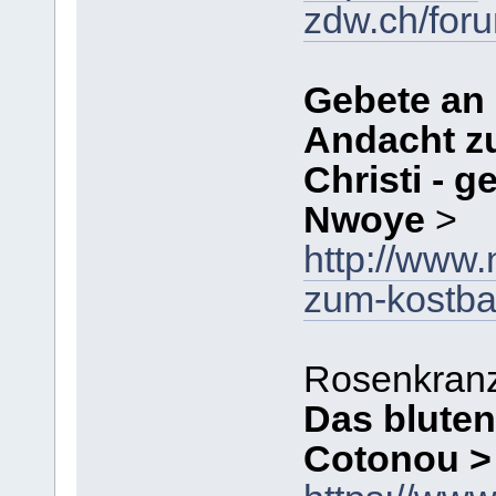
zdw.ch/for
Gebete an 
Andacht z
Christi - 
Nwoye
>
http://www
zum-kostbar
Rosenkran
Das bluten
Cotonou >