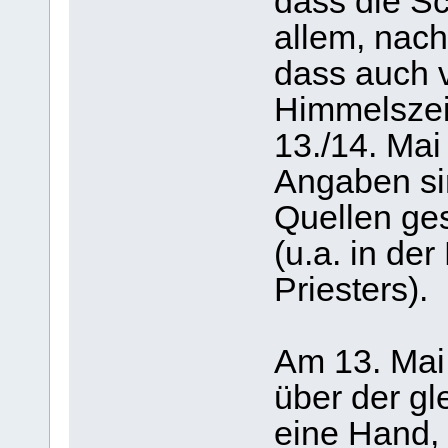
dass die Sc
allem, nac
dass auch 
Himmelszei
13./14. Mai
Angaben si
Quellen ges
(u.a. in der
Priesters).
Am 13. Mai
über der g
eine Hand,