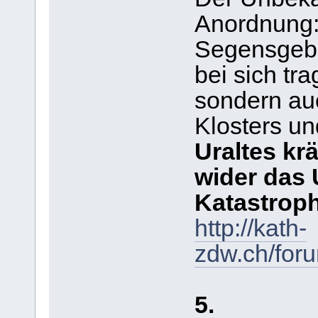
Anordnung
Segensgebet
bei sich tra
sondern au
Klosters un
Uraltes kr
wider das 
Katastrop
http://kath-
zdw.ch/for
5.