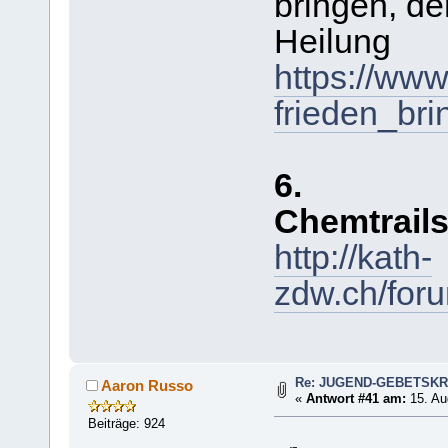
bringen, der
Heilung
https://www
frieden_bri
6.
Chemtrails
http://kath-
zdw.ch/for
Re: JUGEND-GEBETSKR
Aaron Russo
«
Antwort #41 am:
15. Au
Beiträge: 924