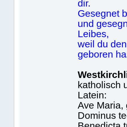
dir.
Gesegnet bi
und gesegne
Leibes,
weil du den
geboren ha
Westkirch
katholisch 
Latein:
Ave Maria, 
Dominus t
Benedicta t