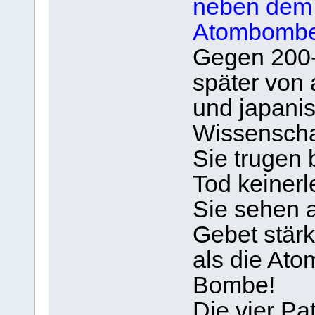
neben dem 
Atombombe
Gegen 200-
später von
und japani
Wissenschaf
Sie trugen 
Tod keinerl
Sie sehen 
Gebet stärk
als die At
Bombe!
Die vier Pa