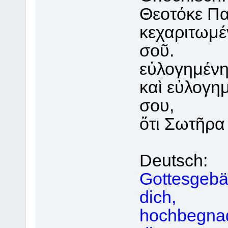
Θεοτόκε Πα
κεχαριτωμέ
σοῦ.
εὐλογημένη 
καὶ εὐλογημ
σου,
ὅτι Σωτῆρα
Deutsch:
Gottesgebär
dich,
hochbegnade