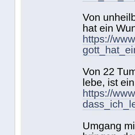
Von unheilb
hat ein Wu
https://www
gott_hat_e
Von 22 Tum
lebe, ist e
https://www
dass_ich_l
Umgang mit