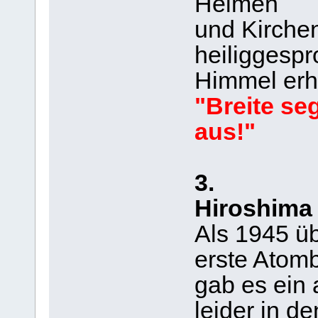
Heimen
und Kirche
heiliggesp
Himmel erh
"Breite se
aus!"
3.
Hiroshima
Als 1945 ü
erste Atom
gab es ein 
leider in d