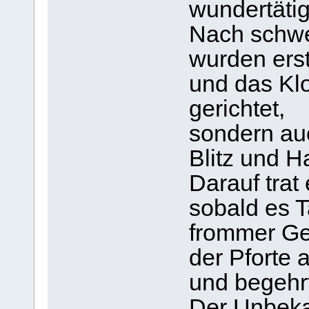
wundertäti
Nach schwe
wurden erst
und das Klo
gerichtet,
sondern auc
Blitz und Ha
Darauf trat 
sobald es 
frommer Gei
der Pforte 
und begehrt
Der Unbeka