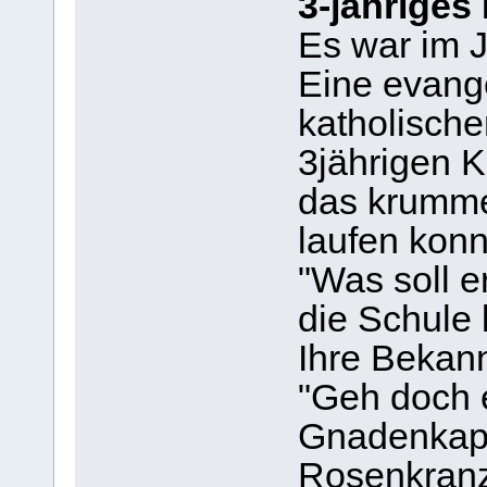
3-jähriges
Es war im 
Eine evange
katholisch
3jährigen K
das krumme
laufen konn
"Was soll e
die Schule
Ihre Bekann
"Geh doch e
Gnadenkape
Rosenkranz