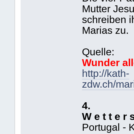
Mutter Jesu
schreiben i
Marias zu.
Quelle:
Wunder all
http://kath-
zdw.ch/mari
4.
W e t t e r 
Portugal - 