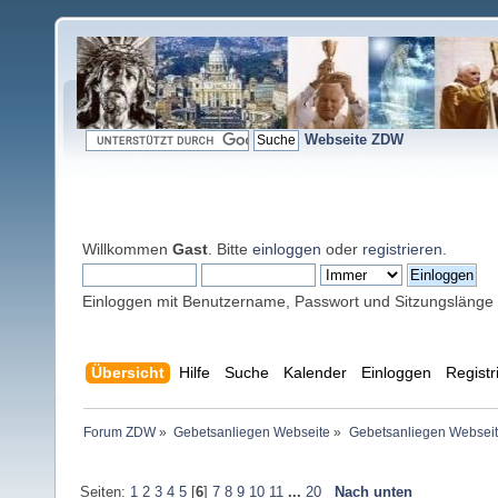
Webseite ZDW
Willkommen
Gast
. Bitte
einloggen
oder
registrieren
.
Einloggen mit Benutzername, Passwort und Sitzungslänge
Übersicht
Hilfe
Suche
Kalender
Einloggen
Registr
Forum ZDW
»
Gebetsanliegen Webseite
»
Gebetsanliegen Websei
Seiten:
1
2
3
4
5
[
6
]
7
8
9
10
11
...
20
Nach unten