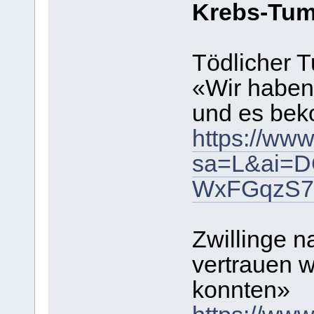
Krebs-Tum
Tödlicher 
«Wir haben 
und es be
https://ww
sa=L&ai=
WxFGqzS7
Zwillinge n
vertrauen w
konnten»