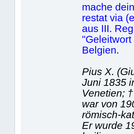
mache deine
restat via (
aus III. Reg
"Geleitwort 
Belgien.
Pius X. (Gi
Juni 1835 
Venetien; †
war von 19
römisch-kat
Er wurde 19