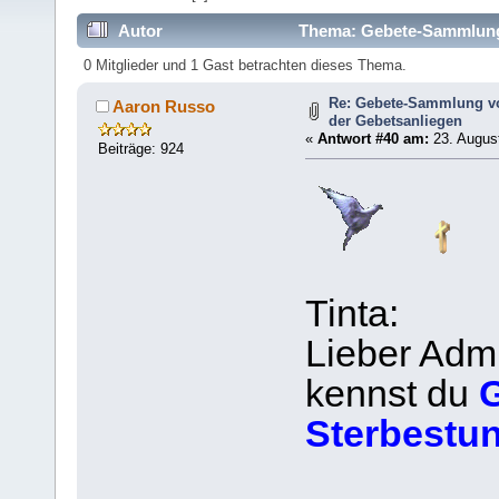
Autor
Thema: Gebete-Sammlung (
364623 mal)
0 Mitglieder und 1 Gast betrachten dieses Thema.
Re: Gebete-Sammlung v
Aaron Russo
der Gebetsanliegen
«
Antwort #40 am:
23. August
Beiträge: 924
Tinta:
Lieber Adm
kennst du
G
Sterbestu