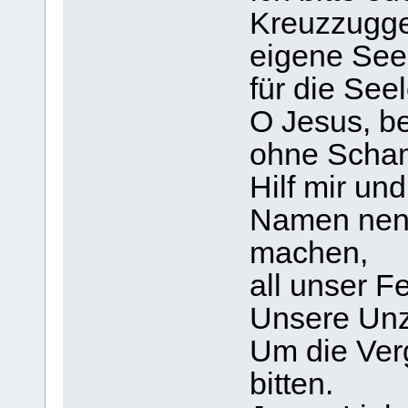
Kreuzzuggeb
eigene See
für die See
O Jesus, be
ohne Scham
Hilf mir un
Namen nenne
machen,
all unser F
Unsere Unz
Um die Ver
bitten.