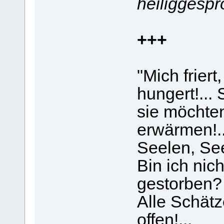
heiliggespr
+++
"Mich friert
hungert!...
sie möchten
erwärmen!..
Seelen, Se
Bin ich nic
gestorben?
Alle Schät
offen!...