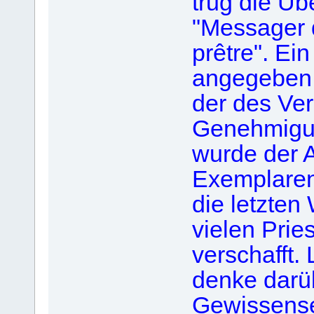
trug die Übe
"Messager 
prêtre". Ei
angegeben, 
der des Ver
Genehmigun
wurde der A
Exemplaren 
die letzten
vielen Prie
verschafft.
denke darüb
Gewissense