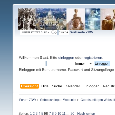
Webseite ZDW
Willkommen
Gast
. Bitte
einloggen
oder
registrieren
.
Einloggen mit Benutzername, Passwort und Sitzungslänge
Übersicht
Hilfe
Suche
Kalender
Einloggen
Registr
Forum ZDW
»
Gebetsanliegen Webseite
»
Gebetsanliegen Websei
Seiten:
1
2
3
4
5
[
6
]
7
8
9
10
11
...
20
Nach unten