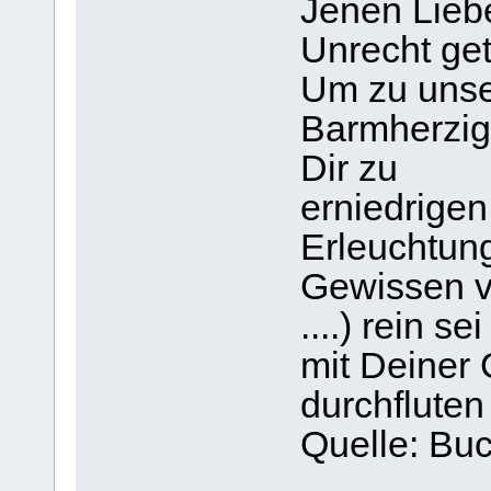
Jenen Lieb
Unrecht ge
Um zu unse
Barmherzigk
Dir zu
erniedrige
Erleuchtun
Gewissen v
....) rein 
mit Deiner 
durchfluten
Quelle: Bu