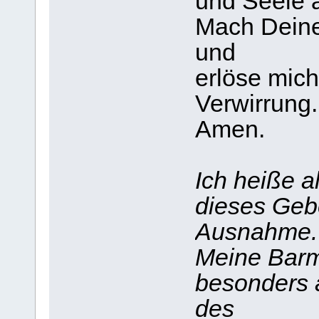
und Seele a
Mach Deine
und
erlöse mich
Verwirrung.
Amen.
Ich heiße a
dieses Geb
Ausnahme.
Meine Barmh
besonders a
des