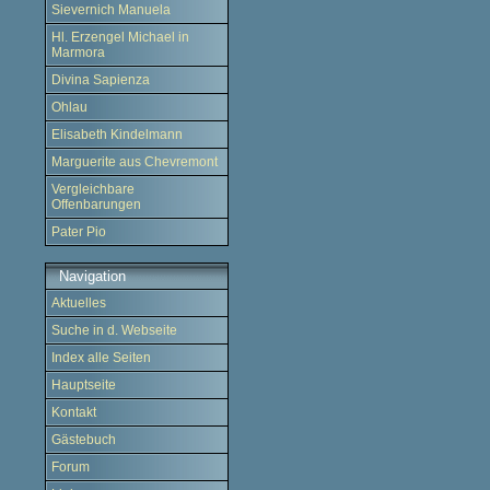
Sievernich Manuela
Hl. Erzengel Michael in
Marmora
Divina Sapienza
Ohlau
Elisabeth Kindelmann
Marguerite aus Chevremont
Vergleichbare
Offenbarungen
Pater Pio
Navigation
Aktuelles
Suche in d. Webseite
Index alle Seiten
Hauptseite
Kontakt
Gästebuch
Forum