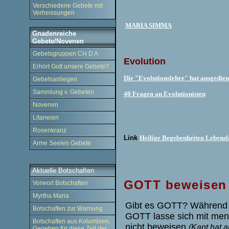
Verschiedene Gebete mit
Verheissungen
MARIA SIMMA
Gnadenreiche
Gebete/Novenen
Gebetsgruppen CH D A
Evolution
Erhört Gott unsere Gebete?
Die "Evolutionslehre" hat ausgedien
Gebetsanliegen
.
Sammlung v. Gebeten
40 Fragen an Evolutionisten
Novenen
Litaneien
Rosenkranz
L
ink
Heilige Begebenheiten Lebensl
Arme Seelen Gebete
Aktuelle Botschaften
GOTT
beweisen
Vorwort Botschaften
Myrtha Maria
Gibt es GOTT? Während 
Botschaften zur Warnung
GOTT lasse sich mit me
Botschaften aus Kolumbien.
nicht beweisen
(Kant hat a
Gegeben für diese Zeit der