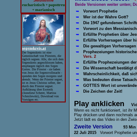
Selbsthilfe
Beide Versionen weiter unten; 
eucharistisch + papsttreu
+ marianisch
➥
Vorwort 
➥
Wer ist der Wahre Gott?
➥
Die 1947 gefundenen Schrift
➥
Vorwort zu den Messianisch
➥
Erfüllte Prophetien über Jes
➥
Erfüllte Vorhersagen über hi
➥
Die gewaltigen Vorhersagen 
segenskreis.at
➥
Prophezeiungen historischer
Der Segenskreis ist eine
Gemeinschaft von Priestern, die
Vers. 2
täglich segnen. Alle, die sich dem
➥
Erfüllte Prophezeiungen der 
Segenskreis angeschlossen haben,
empfangen täglich den Segen
➥
Die Wissenschaft bestätigt d
Gottes. Die Priester - sie haben
von Jesus die Segensvollmacht -
➥
Wahrscheinlichkeit, daß sic
spenden den Segen morgens und
➥
Was bedeuten diese Tatsach
abends. Wenn der Priester segnet,
ist es Jesus Christus selber, der
➥
GOTTES Wort ist unveränder
durch den Priester segnet.
Aufklärung über Esoterik
➥
Die Zeichen der Zeit!
(Anneliese Scherer, Martina
Schmilewski), Download von
Vorträgen etc.
Play anklicken
Vide
Wenn es nicht funktioniert, ist ih
Play drücken und dann nochmals au
Jetzt lädt es das Video in den Zw
Zweite Version
93 Min
22 Juli 2015
Vorwort Prophetie un