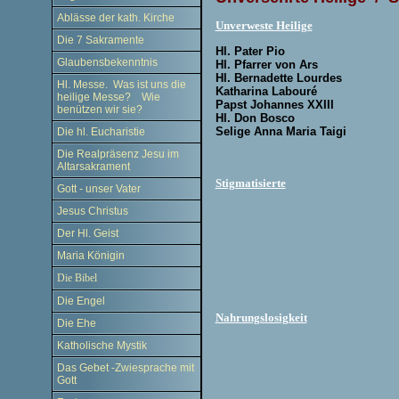
Ablässe der kath. Kirche
Unverweste Heilige
Die 7 Sakramente
Hl. Pater Pio
Glaubensbekenntnis
Hl. Pfarrer von Ars
Hl. Bernadette Lourdes
Hl. Messe. Was ist uns die
Katharina Labouré
heilige Messe? Wie
Papst Johannes XXIII
benützen wir sie?
Hl. Don Bosco
Selige Anna Maria Taigi
Die hl. Eucharistie
.
Die Realpräsenz Jesu im
Altarsakrament
.
Stigmatisierte
Gott - unser Vater
Jesus Christus
Der Hl. Geist
Maria Königin
Die Bibel
.
Die Engel
.
Nahrungslosigkeit
Die Ehe
Katholische Mystik
Das Gebet -Zwiesprache mit
Gott