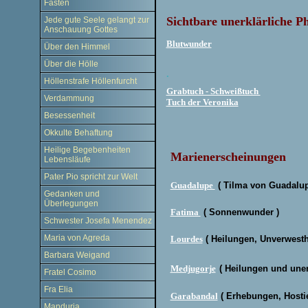
Fasten
Sichtbare unerklärliche 
Jede gute Seele gelangt zur
Anschauung Gottes
Blutwunder
Über den Himmel
Über die Hölle
.
Höllenstrafe Höllenfurcht
Grabtuch - Schweißtuch
Verdammung
Tuch der Veronika
Besessenheit
Okkulte Behaftung
Heilige Begebenheiten
Marienerscheinungen
Lebensläufe
Pater Pio spricht zur Welt
Guadalupe
( Tilma von Guadalupe
Gedanken und
Überlegungen
Fatima
( Sonnenwunder )
Schwester Josefa Menendez
Maria von Agreda
Lourdes
( Heil
ungen, Unverwesthe
Barbara Weigand
Medjugorje
( Heilungen und uner
Fratel Cosimo
Fra Elia
Garabandal
( Erhebungen, Hosti
Manduria