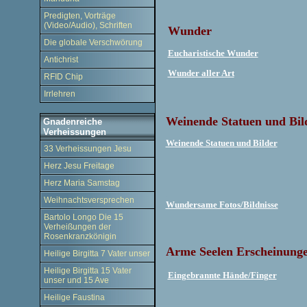
Predigten, Vorträge
(Video/Audio), Schriften
Wunder
Die globale Verschwörung
Eucharistische Wunder
Antichrist
Wunder aller Art
RFID Chip
Irrlehren
Weinende Statuen und Bil
Gnadenreiche
Verheissungen
Weinende Statuen und Bilder
33 Verheissungen Jesu
Herz Jesu Freitage
Herz Maria Samstag
.
Weihnachtsversprechen
Wundersame Fotos/Bildnisse
Bartolo Longo Die 15
Verheißungen der
Rosenkranzkönigin
Arme Seelen Erscheinung
Heilige Birgitta 7 Vater unser
Heilige Birgitta 15 Vater
Eingebrannte Hände/Finger
unser und 15 Ave
Heilige Faustina