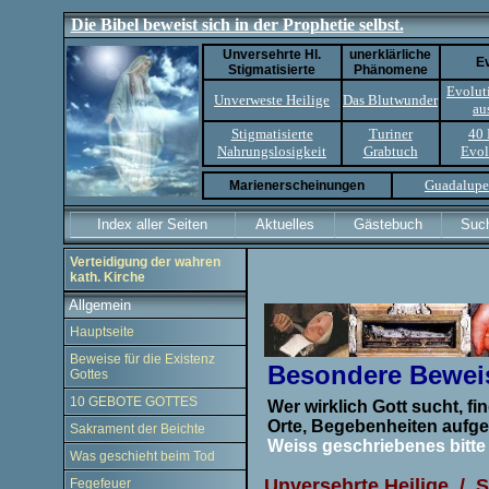
Die Bibel beweist sich in der Prophetie selbst.
Unversehrte Hl.
unerklärliche
Ev
Stigmatisierte
Phänomene
Evolut
Unverweste Heilige
Das Blutwunder
au
Stigmatisierte
Turiner
40 
.
Nahrungslosigkeit
Grabtuch
Evol
Guadalupe
Marienerscheinungen
Index aller Seiten
Aktuelles
Gästebuch
Suc
Verteidigung der wahren
kath. Kirche
Allgemein
Hauptseite
Beweise für die Existenz
Besondere Beweis
Gottes
10 GEBOTE GOTTES
Wer wirklich Gott sucht, f
Orte, Begebenheiten aufge
Sakrament der Beichte
Weiss geschriebenes bitte
Was geschieht beim Tod
Unversehrte Heilige / S
Fegefeuer