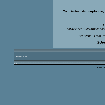
Vom Webmaster empfohlen, da
D
sowie einer Bildschirmauflö
Bei Breitbild Monit
Schre
kath-zdw.ch
.
.
Seiten-