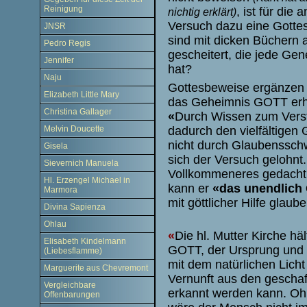
Reinigung
, ist für die
nichtig erklärt)
Versuch dazu eine Gottes
JNSR
sind mit dicken Büchern 
Pedro Regis
gescheitert, die jede Gen
Jennifer
hat?
Naju
Gottesbeweise ergänzen 
Elizabeth Little Mary
das Geheimnis GOTT erhel
Christina Gallager
«
Durch Wissen zum Vers
dadurch den vielfältigen
Melvin Doucette
nicht durch Glaubensschw
Gisela
sich der Versuch gelohnt
Sievernich Manuela
Vollkommeneres gedacht
Hl. Erzengel Michael in
kann er
«das unendlich
Marmora
mit göttlicher Hilfe glau
Divina Sapienza
Ohlau
«
Die hl. Mutter Kirche häl
Elisabeth Kindelmann
GOTT, der Ursprung und d
(Liebesflamme)
mit dem natürlichen Lich
Marguerite aus Chevremont
Vernunft aus den gescha
Vergleichbare
erkannt werden kann. Oh
Offenbarungen