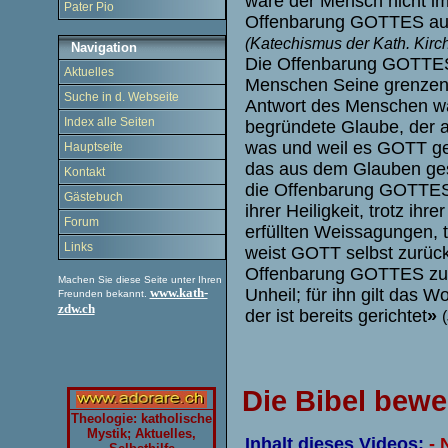
wäre der Mensch nicht im
Pater Pio
Offenbarung GOTTES a
(Katechismus der Kath. Kirc
Navigation
Die Offenbarung GOTTES
Aktuelles
Menschen Seine grenzenl
Suche in d. Webseite
Antwort des Menschen wä
Index alle Seiten
begründete Glaube, der al
was und weil es GOTT ge
Hauptseite
das aus dem Glauben ges
Kontakt
die Offenbarung GOTTES 
Gästebuch
ihrer Heiligkeit, trotz ih
Forum
erfüllten Weissagungen, t
Links
weist GOTT selbst zurück
Offenbarung GOTTES zu
Machen Sie diese Seite unter Ihren
www.kath-
Unheil; für ihn gilt das Wo
Freunden bekannt.
zdw.ch
der ist bereits gerichtet
»
Die Bibel bewei
Theologie: katholische
Mystik; Aktuelles,
Inhalt dieses Videos:
- 