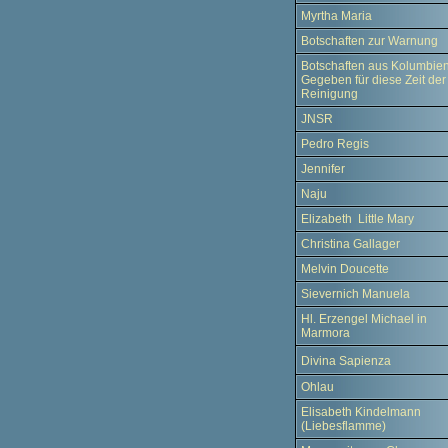
Myrtha Maria
Botschaften zur Warnung
Botschaften aus Kolumbien
Gegeben für diese Zeit der
Reinigung
JNSR
Pedro Regis
Jennifer
Naju
Elizabeth Little Mary
Christina Gallager
Melvin Doucette
Sievernich Manuela
Hl. Erzengel Michael in
Marmora
Divina Sapienza
Ohlau
Elisabeth Kindelmann
(Liebesflamme)