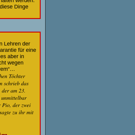
ehalten werden.
 diese Dinge
en Lehren der
arantie für eine
 es aber in
scht wegen
erem“…
hen Töchter
n schrieb das
, der am 23.
h unmittelbar
 Pio, der zwei
sagte zu ihr mit