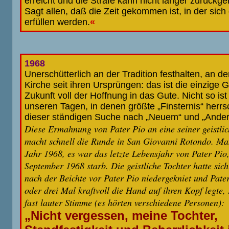
erreicht und die Strafe kann nicht länger zurückg
Sagt allen, daß die Zeit gekommen ist, in der sich
erfüllen werden.
«
1968
Unerschütterlich an der Tradition festhalten, an d
Kirche seit ihren Ursprüngen: das ist die einzige G
Zukunft voll der Hoffnung in das Gute. Nicht so ist
unseren Tagen, in denen größte „Finsternis“ herr
dieser ständigen Suche nach „Neuem“ und „And
Diese Ermahnung von Pater Pio an eine seiner geistlic
macht schnell die Runde in San Giovanni Rotondo. Ma
Jahr 1968, es war das letzte Lebensjahr von Pater Pio
September 1968 starb. Die geistliche Tochter hatte sic
nach der Beichte vor Pater Pio niedergekniet und Pater
oder drei Mal kraftvoll die Hand auf ihren Kopf legte, 
fast lauter Stimme (es hörten verschiedene Personen):
„Nicht vergessen, meine Tochter,