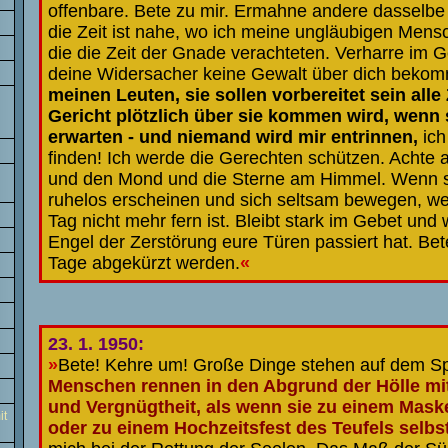
offenbare. Bete zu mir. Ermahne andere dasselbe
die Zeit ist nahe, wo ich meine ungläubigen Men
die die Zeit der Gnade verachteten. Verharre im 
deine Widersacher keine Gewalt über dich beko
meinen Leuten, sie sollen vorbereitet sein alle 
Gericht plötzlich über sie kommen wird, wenn s
erwarten - und niemand wird mir entrinnen,
ich
finden! Ich werde die Gerechten schützen. Achte 
und den Mond und die Sterne am Himmel. Wenn s
ruhelos erscheinen und sich seltsam bewegen, we
Tag nicht mehr fern ist. Bleibt stark im Gebet und
Engel der Zerstörung eure Türen passiert hat. Bet
Tage abgekürzt werden.
«
23. 1. 1950:
»
Bete! Kehre um! Große Dinge stehen auf dem Spi
Menschen rennen in den Abgrund der Hölle mit
und Vergnügtheit, als wenn sie zu einem Mask
it
oder zu einem Hochzeitsfest des Teufels selbs