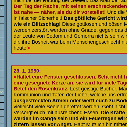
mich bei der Rettung der Seelen. Das Maß der Sün
Der Tag der Rache, mit seinen erschreckenden
ur
ist nahe — näher, als du dir vorstellst!
Und die 
in falscher Sicherheit!
Das göttliche Gericht wir
wie ein Blitzschlag!
Diese gottlosen und bösen 
werden zerstört werden ohne Gnade, gegen das d
der Leute von Sodom und Gomorra nichts sein wir
dir, ihre Bosheit war beim Menschengeschlecht ni
heute!
«
28. 1. 1950:
»
Haltet eure Fenster geschlossen. Seht nicht 
eine gesegnete Kerze an, sie wird für viele Tag
Betet den Rosenkranz.
Lest geistige Bücher. Mac
ez
Kommunion und Taten der Liebe, welche uns erfr
ausgestreckten Armen oder werft euch zu Bod
vielleicht viele Seelen gerettet werden. Geht nich
Versorgt euch mit ausreichend Essen.
Die Kräfte
werden im Gange sein und ein Feuerregen wird
zittern lassen vor Angst.
Habt Mut! Ich bin mitte