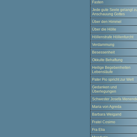
Fasten
Jede gute Seele gelangt z
Anschauung Gottes
Über den Himmel
Über die Hölle
Höllenstrafe Höllenfurcht
Verdammung
Besessenheit
Okkulte Behaftung
Heilige Begebenheiten
Lebensläufe
Pater Pio spricht zur Welt
Gedanken und
Überlegungen
Schwester Josefa Menend
Maria von Agreda
Barbara Weigand
Fratel Cosimo
Fra Elia