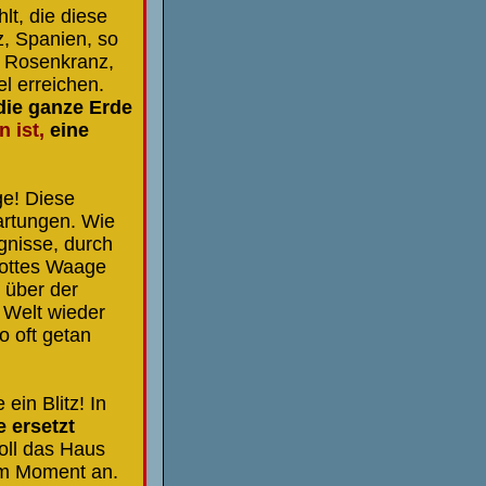
t, die diese
z, Spanien, so
n Rosenkranz,
l erreichen.
die ganze Erde
 ist,
eine
ge! Diese
artungen. Wie
ignisse, durch
Gottes Waage
 über der
 Welt wieder
o oft getan
ein Blitz! In
 ersetzt
oll das Haus
em Moment an.