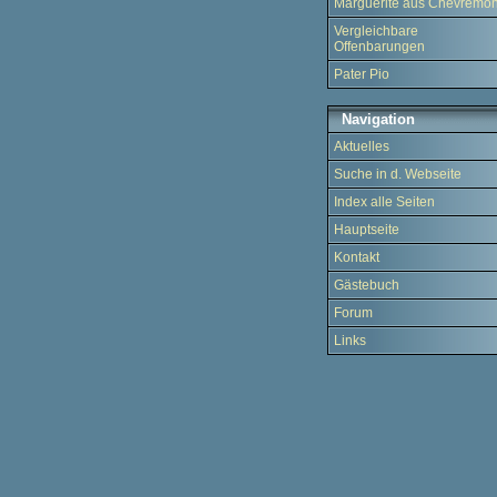
Marguerite aus Chevremon
Vergleichbare
Offenbarungen
Pater Pio
Navigation
Aktuelles
Suche in d. Webseite
Index alle Seiten
Hauptseite
Kontakt
Gästebuch
Forum
Links