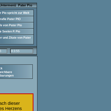
ermenü Pater Pio
r Pio spricht zur Welt
rafie Pater PIO
.
fe von Pater Pio
 Seelen P. Pio
er und Zitate von Pater
ck
leichbare
nbarungen
ach dieser
nes Herzens