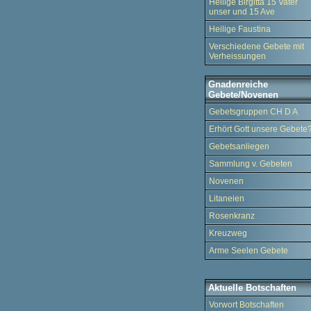
Heilige Birgitta 15 Vater
unser und 15 Ave
Heilige Faustina
Verschiedene Gebete mit
Verheissungen
Gnadenreiche
Gebete/Novenen
Gebetsgruppen CH D A
Erhört Gott unsere Gebete
Gebetsanliegen
Sammlung v. Gebeten
Novenen
Litaneien
Rosenkranz
Kreuzweg
Arme Seelen Gebete
Aktuelle Botschaften
Vorwort Botschaften