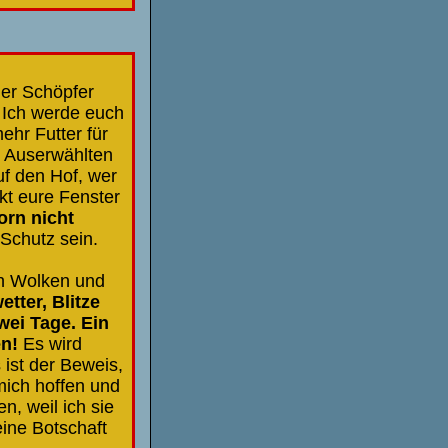
der Schöpfer
 Ich werde euch
ehr Futter für
r Auserwählten
uf den Hof, wer
ckt eure Fenster
orn nicht
Schutz sein.
n Wolken und
tter, Blitze
ei Tage. Ein
n!
Es wird
 ist der Beweis,
mich hoffen und
, weil ich sie
eine Botschaft