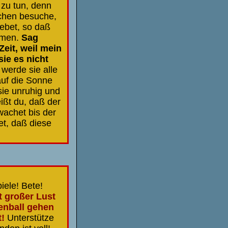
 zu tun, denn
schen besuche,
Gebet, so daß
mmen.
Sag
Zeit, weil mein
ie es nicht
 werde sie alle
auf die Sonne
ie unruhig und
ißt du, daß der
 wachet bis der
et, daß diese
ele! Bete!
 großer Lust
enball gehen
t!
Unterstütze