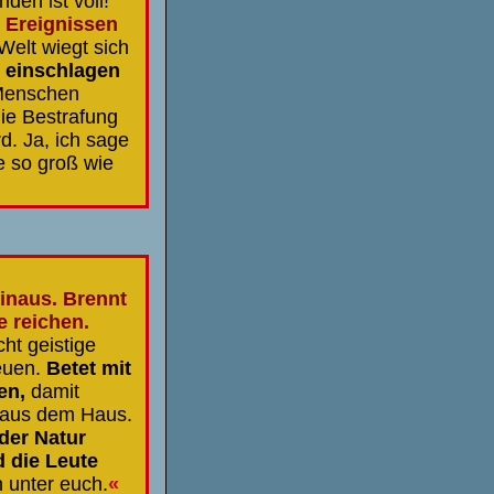
den ist voll!
 Ereignissen
Welt wiegt sich
d einschlagen
Menschen
ie Bestrafung
d. Ja, ich sage
e so groß wie
hinaus. Brennt
e reichen.
ht geistige
euen.
Betet mit
en,
damit
t aus dem Haus.
 der Natur
 die Leute
n unter euch.
«