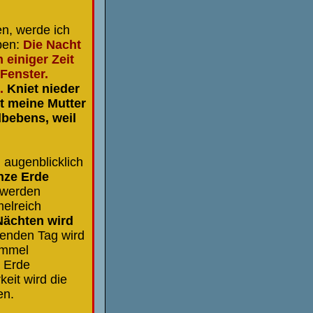
en, werde ich
ben:
Die Nacht
 einiger Zeit
 Fenster.
s.
Kniet nieder
t meine Mutter
bebens, weil
 augenblicklich
nze Erde
, werden
melreich
 Nächten wird
enden Tag wird
immel
e Erde
eit wird die
en.