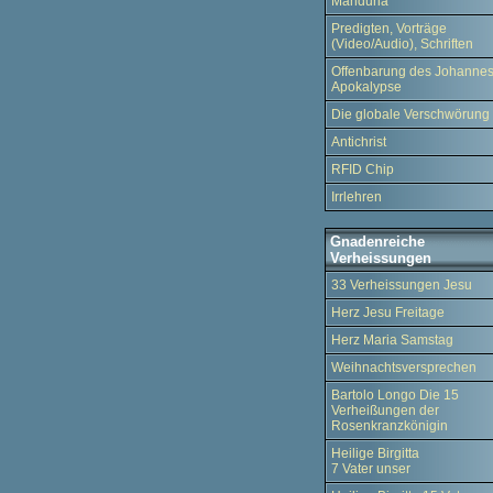
Manduria
Predigten, Vorträge
(Video/Audio), Schriften
Offenbarung des Johannes
Apokalypse
Die globale Verschwörung
Antichrist
RFID Chip
Irrlehren
Gnadenreiche
Verheissungen
33 Verheissungen Jesu
Herz Jesu Freitage
Herz Maria Samstag
Weihnachtsversprechen
Bartolo Longo Die 15
Verheißungen der
Rosenkranzkönigin
Heilige Birgitta
7 Vater unser