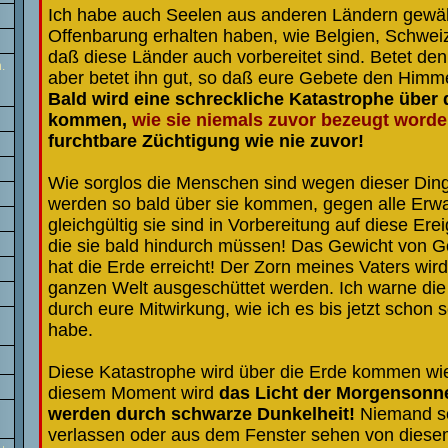
Ich habe auch Seelen aus anderen Ländern gewähl
Offenbarung erhalten haben, wie Belgien, Schwei
daß diese Länder auch vorbereitet sind. Betet de
.
aber betet ihn gut, so daß eure Gebete den Himme
Bald wird eine schreckliche Katastrophe über 
kommen,
wie sie niemals zuvor bezeugt worden
furchtbare Züchtigung wie nie zuvor!
Wie sorglos die Menschen sind wegen dieser Din
werden so bald über sie kommen, gegen alle Erw
gleichgültig sie sind in Vorbereitung auf diese Ere
die sie bald hindurch müssen! Das Gewicht von 
hat die Erde erreicht! Der Zorn meines Vaters wird
ganzen Welt ausgeschüttet werden. Ich warne die
durch eure Mitwirkung, wie ich es bis jetzt schon s
habe.
Diese Katastrophe wird über die Erde kommen wie 
diesem Moment wird
das Licht der Morgensonne
werden durch schwarze Dunkelheit!
Niemand s
verlassen oder aus dem Fenster sehen von dies