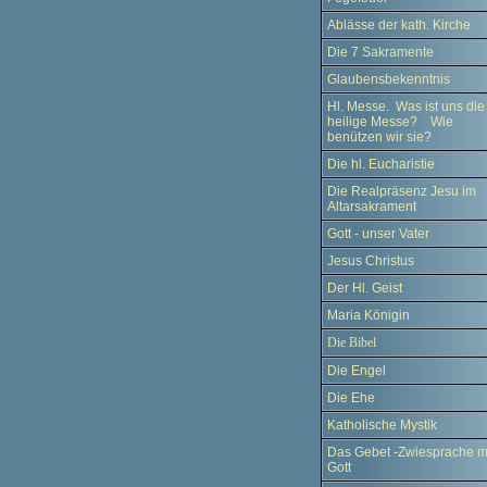
Ablässe der kath. Kirche
Die 7 Sakramente
Glaubensbekenntnis
Hl. Messe. Was ist uns die
heilige Messe? Wie
benützen wir sie?
Die hl. Eucharistie
Die Realpräsenz Jesu im
Altarsakrament
Gott - unser Vater
Jesus Christus
Der Hl. Geist
Maria Königin
Die Bibel
Die Engel
Die Ehe
Katholische Mystik
Das Gebet -Zwiesprache m
Gott