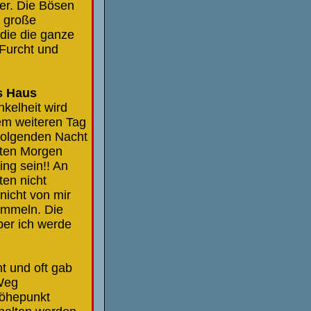
er. Die Bösen
e große
 die die ganze
 Furcht und
s Haus
kelheit wird
em weiteren Tag
 folgenden Nacht
sten Morgen
ing sein!! An
ten nicht
 nicht von mir
ammeln. Die
ber ich werde
t und oft gab
 Weg
Höhepunkt