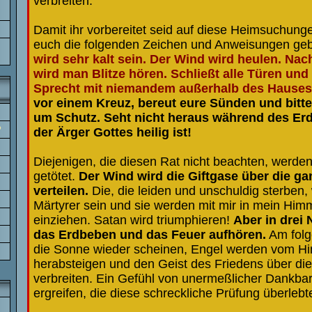
verbreiten.
Damit ihr vorbereitet seid auf diese Heimsuchung
euch die folgenden Zeichen und Anweisungen ge
wird sehr kalt sein. Der Wind wird heulen. Nach
wird man Blitze hören. Schließt alle Türen und
Sprecht mit niemandem außerhalb des Hause
vor einem Kreuz, bereut eure Sünden und bitte
um Schutz. Seht nicht heraus während des Erd
?
der Ärger Gottes heilig ist!
Diejenigen, die diesen Rat nicht beachten, werden
getötet.
Der Wind wird die Giftgase über die ga
verteilen.
Die, die leiden und unschuldig sterben
Märtyrer sein und sie werden mit mir in mein Him
einziehen. Satan wird triumphieren!
Aber in drei
das Erdbeben und das Feuer aufhören.
Am folg
die Sonne wieder scheinen, Engel werden vom H
herabsteigen und den Geist des Friedens über di
verbreiten. Ein Gefühl von unermeßlicher Dankbark
ergreifen, die diese schreckliche Prüfung überlebt