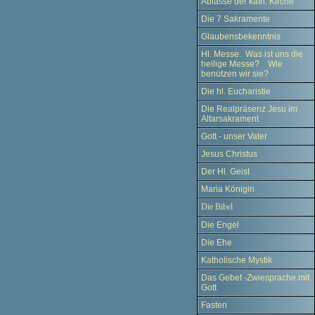
Ablässe der kath. Kirche
Die 7 Sakramente
Glaubensbekenntnis
Hl. Messe. Was ist uns die
heilige Messe? Wie
benützen wir sie?
Die hl. Eucharistie
Die Realpräsenz Jesu im
Altarsakrament
Gott - unser Vater
Jesus Christus
Der Hl. Geist
Maria Königin
Die Bibel
Die Engel
Die Ehe
Katholische Mystik
Das Gebet -Zwiesprache mit
Gott
Fasten