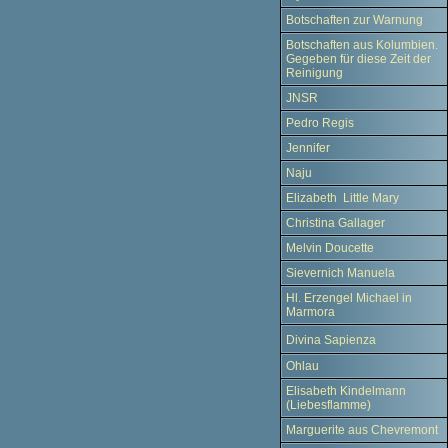
Botschaften zur Warnung
Botschaften aus Kolumbien.
Gegeben für diese Zeit der
Reinigung
JNSR
Pedro Regis
Jennifer
Naju
Elizabeth Little Mary
Christina Gallager
Melvin Doucette
Sievernich Manuela
Hl. Erzengel Michael in
Marmora
Divina Sapienza
Ohlau
Elisabeth Kindelmann
(Liebesflamme)
Marguerite aus Chevremont