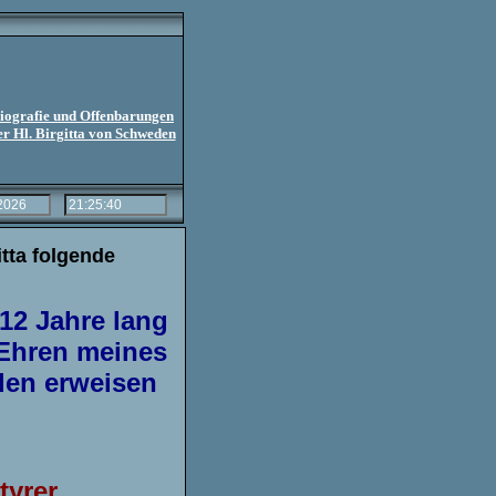
iografie und Offenbarungen
er Hl. Birgitta von Schweden
itta folgende
12 Jahre lang
 Ehren meines
den erweisen
tyrer