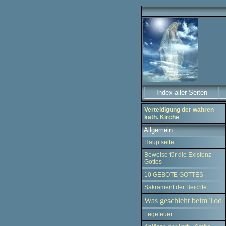
Index aller Seiten
Verteidigung der wahren
kath. Kirche
Allgemein
Hauptseite
Beweise für die Existenz
Gottes
10 GEBOTE GOTTES
Sakrament der Beichte
Was geschieht beim Tod
Fegefeuer