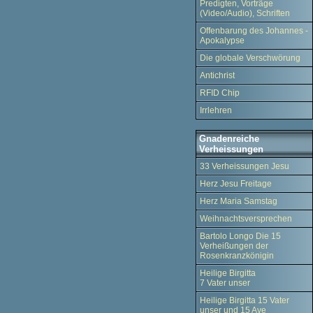
Predigten, Vorträge
(Video/Audio), Schriften
Offenbarung des Johannes -
Apokalypse
Die globale Verschwörung
Antichrist
RFID Chip
Irrlehren
Gnadenreiche
Verheissungen
33 Verheissungen Jesu
Herz Jesu Freitage
Herz Maria Samstag
Weihnachtsversprechen
Bartolo Longo Die 15
Verheißungen der
Rosenkranzkönigin
Heilige Birgitta
7 Vater unser
Heilige Birgitta 15 Vater
unser und 15 Ave