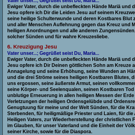
Vater unser...; Gegrüßet seist Du, Maria...
Ewiger Vater, durch die unbefleckten Hände Mariä und d
Jesu opfere ich Dir die Leiden Jesu auf seinem Kreuzw
seine heilige Schulterwunde und deren Kostbares Blut 
und aller Menschen Auflehnung gegen das Kreuz und 
heiligen Anordnungen und alle anderen Zungensünden,
solcher Sünden und für wahre Kreuzesliebe.
6. Kreuzigung Jesu
Vater unser...; Gegrüßet seist Du, Maria...
Ewiger Vater, durch die unbefleckten Hände Mariä und d
Jesu opfere ich Dir Deinen göttlichen Sohn am Kreuze a
Annagelung und seine Erhöhung, seine Wunden an Hä
und die drei Ströme seines heiligen Kostbaren Blutes, d
uns ergossen, seine äußerste Armut, seinen vollkomme
seine Körper- und Seelenqualen, seinen Kostbaren To
unblutige Erneuerung in allen heiligen Messen der Erde 
Verletzungen der heiligen Ordensgelübde und Ordensre
Genugtuung für meine und der Welt Sünden, für die Kr
Sterbenden, für heiligmäßige Priester und Laien, für die
Heiligen Vaters, zur Wiederherstellung der christlichen F
im Glauben, für unser Vaterland und die Einheit der Völk
seiner Kirche, sowie für die Diaspora.