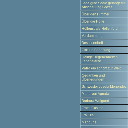
Jede gute Seele gelangt zur
Anschauung Gottes
Über den Himmel
Über die Hölle
Höllenstrafe Höllenfurcht
Verdammung
Besessenheit
Okkulte Behaftung
Heilige Begebenheiten
Lebensläufe
Pater Pio spricht zur Welt
Gedanken und
Überlegungen
Schwester Josefa Menendez
Maria von Agreda
Barbara Weigand
Fratel Cosimo
Fra Elia
Manduria