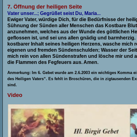
7. Öffnung der heiligen Seite
Vater unser...; Gegrüßet seist Du, Maria...
Ewiger Vater, würdige Dich, für die Bedürfnisse der heil
Sühnung der Sünden aller Menschen das Kostbare Blu
anzunehmen, welches aus der Wunde des göttlichen H
geflossen ist, und sei uns allen gnädig und barmherzig. Bl
kostbarer Inhalt seines heiligen Herzens, wasche mich r
eigenen und fremden Sündenschulden; Wasser der Seite
mich rein von allen Sündenstrafen und lösche mir und 
die Flammen des Fegfeuers aus. Amen.
Anmerkung: Im 6. Gebet wurde am 2.6.2003 ein wichtiges Komma ei
des Heiligen Vaters“. Es fehlt in Broschüren, die in zigtausenden E
sind.
Video