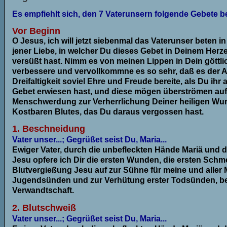
Es empfiehlt sich, den 7 Vaterunsern folgende Gebete b
Vor Beginn
O Jesus, ich will jetzt siebenmal das Vaterunser beten i
jener Liebe, in welcher Du dieses Gebet in Deinem Herze
versüßt hast. Nimm es von meinen Lippen in Dein göttli
verbessere und vervollkommne es so sehr, daß es der Al
Dreifaltigkeit soviel Ehre und Freude bereite, als Du ihr
Gebet erwiesen hast, und diese mögen überströmen auf 
Menschwerdung zur Verherrlichung Deiner heiligen W
Kostbaren Blutes, das Du daraus vergossen hast.
1. Beschneidung
Vater unser...; Gegrüßet seist Du, Maria...
Ewiger Vater, durch die unbefleckten Hände Mariä und d
Jesu opfere ich Dir die ersten Wunden, die ersten Schm
Blutvergießung Jesu auf zur Sühne für meine und alle
Jugendsünden und zur Verhütung erster Todsünden, be
Verwandtschaft.
2. Blutschweiß
Vater unser...; Gegrüßet seist Du, Maria...