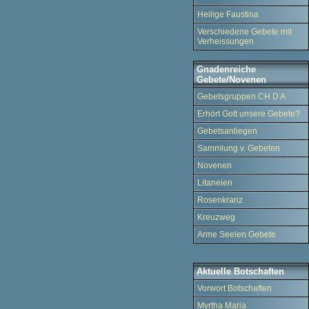
Heilige Faustina
Verschiedene Gebete mit
Verheissungen
Gnadenreiche
Gebete/Novenen
Gebetsgruppen CH D A
Erhört Gott unsere Gebete?
Gebetsanliegen
Sammlung v. Gebeten
Novenen
Litaneien
Rosenkranz
Kreuzweg
Arme Seelen Gebete
Aktuelle Botschaften
Vorwort Botschaften
Myrtha Maria