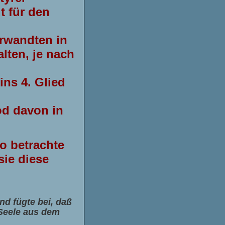
t für den
erwandten in
lten, je nach
ins 4. Glied
od davon in
so betrachte
sie diese
nd fügte bei, daß
e Seele aus dem