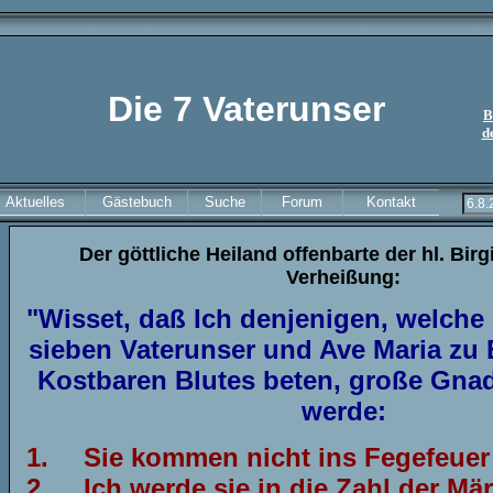
Die 7 Vaterunser
B
d
Aktuelles
Gästebuch
Suche
Forum
Kontakt
Der göttliche Heiland offenbarte der hl. Birg
Verheißung:
"Wisset, daß Ich denjenigen, welche 
sieben Vaterunser und Ave Maria zu
Kostbaren Blutes beten, große Gna
werde:
1.
Sie kommen nicht ins Fegefeuer
2.
Ich werde sie in die Zahl der Mär