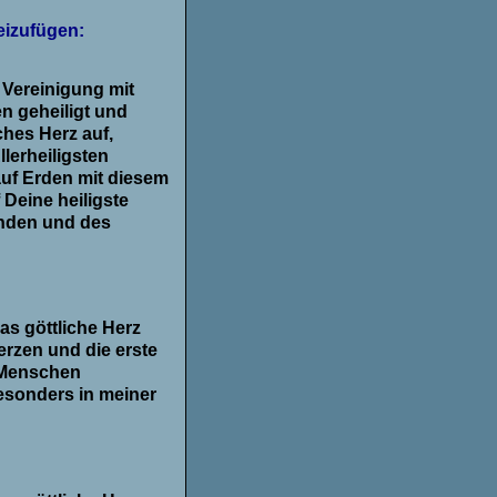
eizufügen:
n Vereinigung mit
n geheiligt und
ches Herz auf,
lerheiligsten
 auf Erden mit diesem
Deine heiligste
unden und des
as göttliche Herz
erzen und die erste
r Menschen
sonders in meiner