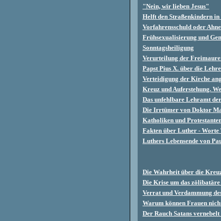
"Nein, wir lieben Jesus"
Helft den Straßenkindern in
Vorfahrensschuld oder Ahn
Frühsexualisierung und G
Sonntagsheiligung
Verurteilung der Freimaurer
Papst Pius X. über die Lehr
Verteidigung der Kirche an
Kreuz und Auferstehung. We
Das unfehlbare Lehramt der
Die Irrtümer von Doktor Ma
Katholiken und Protestanten
Fakten über Luther - Worte
Luthers Lebensende von Pa
Die Wahrheit über die Kreu
Die Krise um das zölibatäre 
Verrat und Verdammung de
Warum können Frauen nicht
Der Rauch Satans vernebelt 