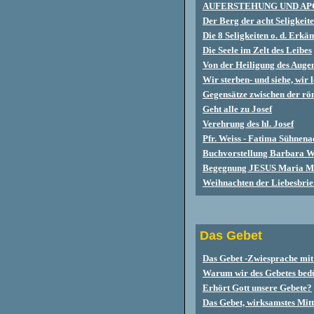
AUFERSTEHUNG UND AP
Der Berg der acht Seligkeit
Die 8 Seligkeiten o. d. Erk
Die Seele im Zelt des Leibes
Von der Heiligung des Auge
Wir sterben- und siehe, wir 
Gegensätze zwischen der röm
Geht alle zu Josef
Verehrung des hl. Josef
Pfr. Weiss - Fatima Sühnena
Buchvorstellung Barbara W
Begegnung JESUS Maria M
Weihnachten der Liebesbri
Das Gebet
Das Gebet -Zwiesprache mit
Warum wir des Gebetes bed
Erhört Gott unsere Gebete?
Das Gebet, wirksamstes Mit