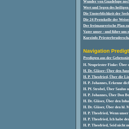
Wunder von Guadelupe noch 
Wert und Segen des heilige
Die Unsterblichkeit der Seel
Die 24 Protokolle der Weis
Der freimaurerische Plan z
Vater unser - und führe uns 
Kurzinfo Priesterbruderschaf
Navigation
Predig
Predigten aus der Gebetsst
H. Neupriester Finke: Übe
H. Dr. Gläser: Über den Aus
H. P. Theofried, Über die L
H. P. Johannes, Erkenne dic
H. Pf. Strobel, Über Saulus 
H. P. Johannes, Über Don B
H. Dr. Gläser, Über den Inh
H. Dr. Gläser, Über den hl.
H. P. Theofried, Wenn unser 
H. P. Theofried, Ich habe d
H. P. Theofried, Seid nicht 