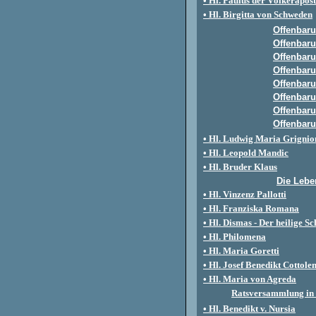
• Hl. Paulus der Völkerapost
• Hl. Birgitta von Schweden
Offenbar
Offenbar
Offenbar
Offenbar
Offenbar
Offenbar
Offenbar
Offenbar
• Hl. Ludwig Maria Grignio
• Hl. Leopold Mandic
• Hl. Bruder Klaus
Die Lebe
• Hl. Vinzenz Pallotti
• Hl. Franziska Romana
• Hl. Dismas - Der heilige S
• Hl. Philomena
• Hl. Maria Goretti
• Hl. J
osef Benedikt Cottole
• Hl. Maria von Agreda
Ratsversammlung in 
• Hl.
B
enedikt v.
N
ursia