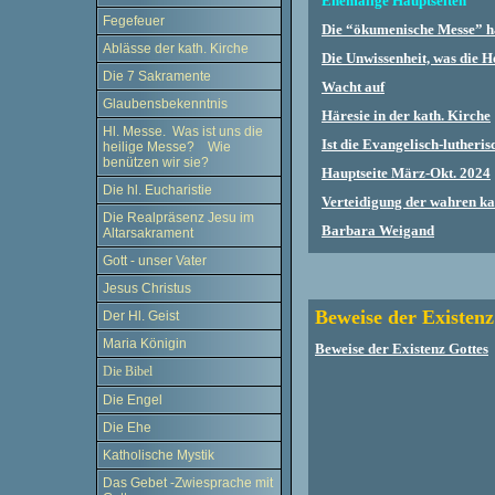
Ehemalige Hauptseiten
Fegefeuer
Die “ökumenische Messe” h
Ablässe der kath. Kirche
Die Unwissenheit, was die He
Die 7 Sakramente
Wacht auf
Glaubensbekenntnis
Häresie in der kath. Kirche
Hl. Messe. Was ist uns die
Ist die Evangelisch-lutheris
heilige Messe? Wie
benützen wir sie?
Hauptseite März-Okt. 2024
Die hl. Eucharistie
Verteidigung der wahren ka
Die Realpräsenz Jesu im
Barbara Weigand
Altarsakrament
Gott - unser Vater
Jesus Christus
Beweise der Existenz
Der Hl. Geist
Maria Königin
Beweise der Existenz Gottes
Die Bibel
Die Engel
Die Ehe
Katholische Mystik
Das Gebet -Zwiesprache mit