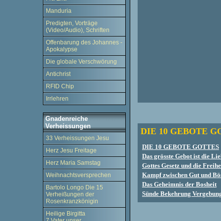
Manduria
Predigten, Vorträge
(Video/Audio), Schriften
Offenbarung des Johannes -
Apokalypse
Die globale Verschwörung
Antichrist
RFID Chip
Irrlehren
Gnadenreiche
Verheissungen
DIE 10 GEBOTE G
33 Verheissungen Jesu
DIE 10 GEBOTE GOTTES
Herz Jesu Freitage
Das grösste Gebot ist die Li
Herz Maria Samstag
Gottes Gesetz und die Freihe
Kampf zwischen Gut und Bö
Weihnachtsversprechen
Das Geheimnis der Bosheit
Bartolo Longo Die 15
Sünde Bekehrung Vergebun
Verheißungen der
Rosenkranzkönigin
Heilige Birgitta
7 Vater unser