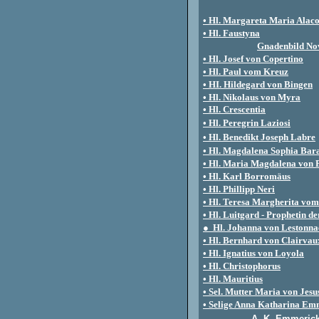
• Hl. Margareta Maria Alac
• Hl. Faustyna
Gnadenbild Nov
• Hl. Josef von Copertino
• Hl. Paul vom Kreuz
• HI. Hildegard von Bingen
• Hl. Nikolaus von Myra
• Hl. Crescentia
• Hl. Peregrin Laziosi
•
Hl. Benedikt Joseph Labre
• Hl. Magdalena Sophia Bar
• Hl. Maria Magdalena von 
•
Hl. Karl Borromäus
• Hl. Phillipp Neri
• Hl. Teresa Margherita vom
•
Hl. Luitgard - Prophetin d
● Hl. Johanna von Lestonna
•
Hl. Bernhard von Clairvau
• Hl. Ignatius von Loyola
• Hl. Christophorus
• Hl. Mauritius
• Sel. Mutter Maria von Jesu
• Selige Anna Katharina Em
A. K. Emmerick