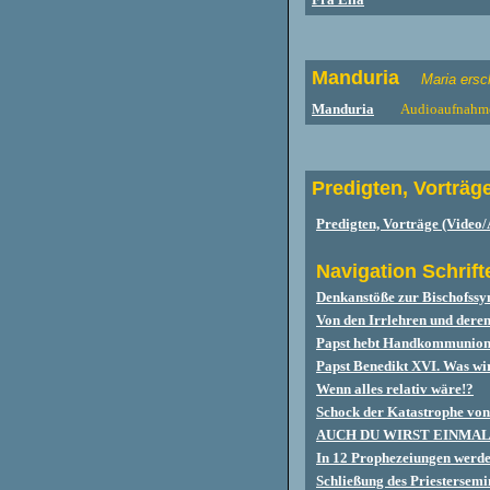
Manduria
Maria ersc
Manduria
Audioaufnahme
Predigten, Vorträg
Predigten, Vorträge (Video/
Navigation Schrift
Denkanstöße zur Bischofssy
Von den Irrlehren und der
Papst hebt Handkommunion-
Papst Benedikt XVI. Was wi
Wenn alles relativ wäre!?
Schock der Katastrophe vo
AUCH DU WIRST EINMA
In 12 Prophezeiungen werde
Schließung des Priestersem