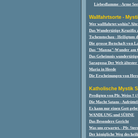
Liebesflamme - Arme See
Wallfahrtsorte -
Mysti
Wer wallfahrtet wohin? Alte
Das Wundertätige Kruzifix 
Tschenstochau - Heiligtum
Die grosse Botschaft von 
Das "Manna"-Wunder am Gra
Das Geheimnis wundertätige
Saragossa Der Welt älteste
Maria in Heede
Die Erscheinungen von Her
Katholische Mystik S
Predigten von Pfr. Weiss † (
Die Macht Satans - Aufrütte
Es kann nur einen Gott gebe
WANDLUNG und SÜHNE
Das Besondere Gericht
Was uns erwartet. - Pfr. Ste
Der königliche Weg des heil