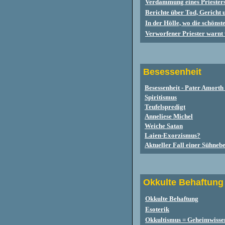
Verdammung eines Priesters
Berichte über Tod, Gericht 
In der Hölle, wo die schöns
Verworfener Priester warnt 
Besessenheit
Besessenheit - Pater Amorth
Spiritismus
Teufelspredigt
Anneliese Michel
Weiche Satan
Laien-Exorzismus?
Aktueller Fall einer Sühnebe
Okkulte Behaftung
Okkulte Behaftung
Esoterik
Okkultismus = Geheimwisse