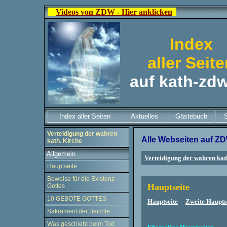
Videos von ZDW - Hier anklicken
Index
aller Seit
auf kath-zd
Index aller Seiten
Aktuelles
Gästebuch
Verteidigung der wahren
Alle Webseiten auf Z
kath. Kirche
Allgemein
Verteidigung der wahren kat
Hauptseite
Beweise für die Existenz
Hauptseite
Gottes
10 GEBOTE GOTTES
Hauptseite
Zweite Haupt
Sakrament der Beichte
Was geschieht beim Tod