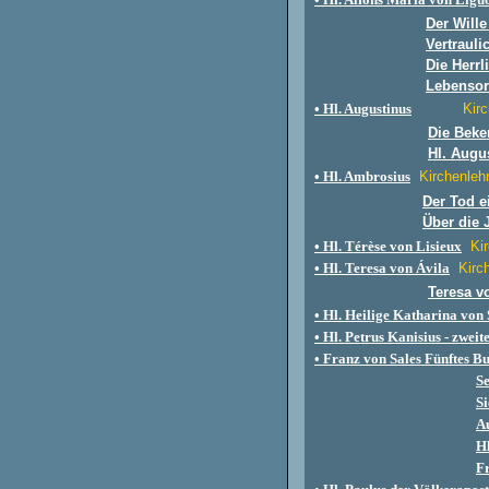
Der Wille
Vertrauli
Die Herrl
Lebenso
• Hl. Augustinus
Kirc
Die Beke
Hl. Augu
• Hl. Ambrosius
Kirchenleh
Der Tod e
Über die 
• Hl. Térèse von Lisieux
Ki
• Hl. Teresa von Ávila
Kirc
Teresa vo
• Hl. Heilige Katharina von
• Hl. Petrus Kanisius - zwei
• Franz von Sales Fünftes B
Se
Si
A
Hl
Fr