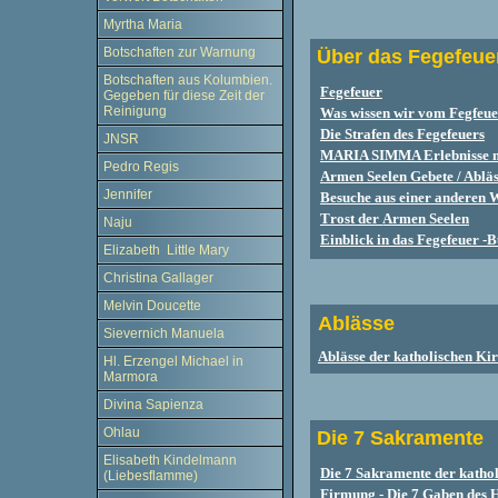
Myrtha Maria
Botschaften zur Warnung
Über das Fegefeue
Botschaften aus Kolumbien.
Fegefeuer
Gegeben für diese Zeit der
Reinigung
Was wissen wir vom Fegfeue
Die Strafen des Fegefeuers
JNSR
MARIA SIMMA Erlebnisse m
Pedro Regis
Armen Seelen Gebete / Ablä
Jennifer
Besuche aus einer anderen 
T
r
o
s
t
d
e
r
A
rm
e
n
S
ee
l
e
n
Naju
Einblick in das Fegefeuer -
Elizabeth Little Mary
Christina Gallager
Melvin Doucette
Ablässe
Sievernich Manuela
Ablässe der katholischen Ki
Hl. Erzengel Michael in
Marmora
Divina Sapienza
Ohlau
Die 7 Sakramente
Elisabeth Kindelmann
Die 7 Sakramente der katho
(Liebesflamme)
Firmung - Die 7 Gaben des H