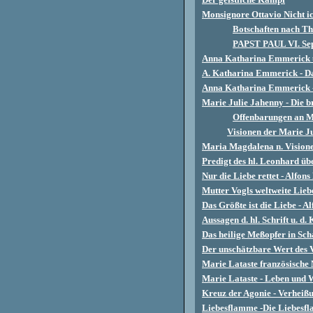
Monsignore Ottavio Nicht ic
Botschaften nach T
PAPST PAUL VI. Sept
Anna Katharina Emmerick ü
A. Katharina Emmerick - Das
Anna Katharina Emmerick -
Marie Julie Jahenny - Die b
Offenbarungen an M
Visionen der Marie J
Maria Magdalena n. Visione
Predigt des hl. Leonhard üb
Nur die Liebe rettet - Alfon
Mutter Vogls weltweite Lieb
Das Größte ist die Liebe - A
Aussagen d. hl. Schrift u. 
Das heilige Meßopfer in Sch
Der unschätzbare Wert des V
Marie Lataste französische
Marie Lataste - Leben und 
Kreuz der Agonie - Verhei
Liebesflamme -Die Liebesfl