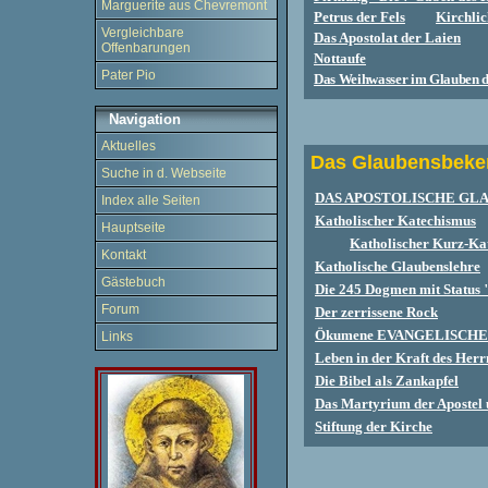
Marguerite aus Chevremont
Petrus der Fels
Kirchlic
Vergleichbare
Das Apostolat der Laien
Offenbarungen
Nottaufe
Pater Pio
Das Weihwasser im Glauben d
Navigation
Aktuelles
Das Glaubensbeke
Suche in d. Webseite
DAS APOSTOLISCHE GLA
Index alle Seiten
Katholischer Katechismus
Hauptseite
Katholischer Kurz-Ka
Kontakt
Katholische Glaubenslehre
Gästebuch
Die 245 Dogmen mit Status "
Forum
Der zerrissene Rock
Ökumene EVANGELISCH
Links
Leben in der Kraft des Herr
Die Bibel als Zankapfel
Das Martyrium der Apostel u
Stiftung der Kirche