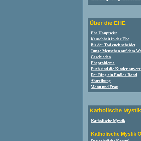
Über die EHE
Ehe Hauptseite
Keuschheit in der Ehe
Bis der Tod euch scheidet
Junge Menschen auf dem We
Geschieden
Eheprobleme
Euch sind die Kinder anvert
Der Ring ein Endlos-Band
Abtreibung
Mann und Frau
Katholische Mystik
Katholische Mystik
Katholische Mystik 
Der geistliche Kampf