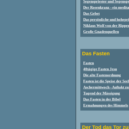
Segenspriester und Segensg
Der Rosen
kranz - ein medita
Das Gebet
Das persönliche und hohepri
Niklaus Wolf von der Rippe
Große Gnadenquellen
D
as Fasten
Fasten
40tägige Fasten Jesu
Die alte Fastenordnung
Fasten ist die Speise der See
Aschermittwoch - Auftakt zu
Tugend der Mässigung
Das Fasten in der Bibel
Ermahnungen des Himmels
Der Tod das Tor z