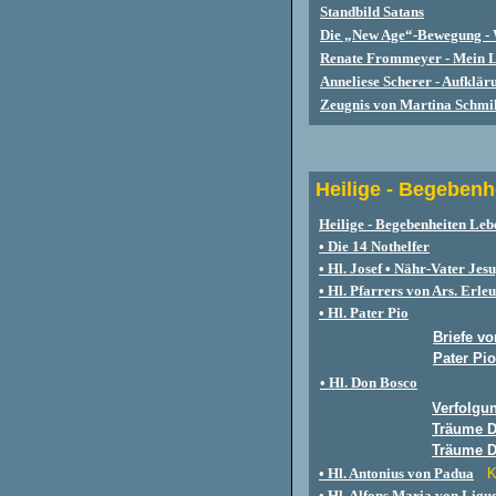
Standbild Satans
Die „New Age“-Bewegung - 
Renate Frommeyer - Mein Le
Anneliese Scherer - Aufklär
Zeugnis von Martina Schmil
Heilige - Begebenh
Heilige - Begebenheiten Leb
• Die 14 Nothelfer
• Hl. Josef
•
Nähr-Vater Jesu
• Hl. Pfarrers von Ars. Erle
• Hl. Pater Pio
Briefe v
Pater Pio
• Hl. Don Bosco
Verfolgun
Träume D
Träume D
• Hl. Antonius von Padua
K
• Hl. Alfons Maria von Ligu