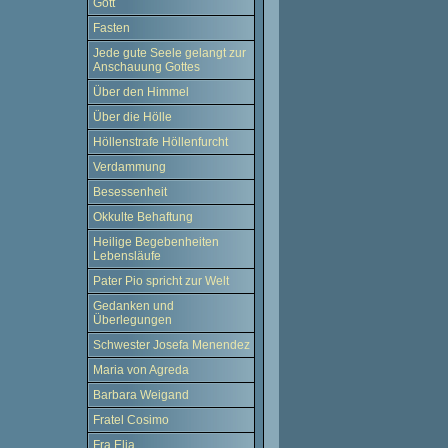
Gott
Fasten
Jede gute Seele gelangt zur
Anschauung Gottes
Über den Himmel
Über die Hölle
Höllenstrafe Höllenfurcht
Verdammung
Besessenheit
Okkulte Behaftung
Heilige Begebenheiten
Lebensläufe
Pater Pio spricht zur Welt
Gedanken und
Überlegungen
Schwester Josefa Menendez
Maria von Agreda
Barbara Weigand
Fratel Cosimo
Fra Elia