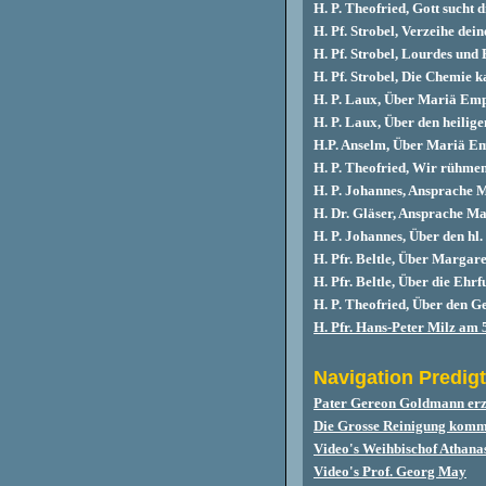
H. P. Theofried, Gott sucht d
H. Pf. Strobel, Verzeihe dei
H. Pf. Strobel, Lourdes und
H. Pf. Strobel, Die Chemie k
H. P. Laux, Über Mariä Em
H. P. Laux, Über den heilig
H.P. Anselm, Über Mariä E
H. P. Theofried, Wir rühme
H. P. Johannes, Ansprache 
H. Dr. Gläser, Ansprache M
H. P. Johannes, Über den hl
H. Pfr.
Beltle, Über Margar
H. Pfr. Beltle, Über die Ehr
H. P. Theofried, Über den Ge
H. Pfr. Hans-Peter Milz am 
Navigation Predigt
Pater Gereon Goldmann erz
Die Grosse Reinigung kommt
Video's Weihbischof Athana
Video's Prof. Georg May