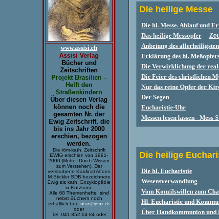
Die heilige Messe
Die hl. Messe. Ablauf und E
Das heilige Messopfer
Zeu
Anbetung des allerheiligste
www.assisi.ch
Assisi Verlag
Erklärung des hl. Meßopfer
Bücher und
Die Verwirklichung der rea
Zeitschriften
Die Feier des christlichen 
Projekt Brasilien –
Helft den
Nur das reine Opfer der Kir
Straßenkindern
Der Segen
Über diesen Verlag
können noch die
Eucharistie-Uhr
gesamten Nr. der
Messen lesen lassen - Mess-
Ewig Zeitschrift, die
bis ins Jahr 2000
erschien, bezogen
werden.
Die röm-kath. Zeitschrift
Die heilige Euchari
EWIG erschien von 1991-
2000 (Motto: Durch Wissen
zum Verstehen). Der
Die hl. Eucharistie
verstorbene Kardinal Alfons
M.Stickler SDB bezeichnete
Wesensverwandlung
Ewig als kath. Enzyklopädie
in Kurzform.
Vom Konzilswillen zum Cha
Alle 68 Themenhefte sind
nebst Büchern noch
Hl. Eucharistie und Kommu
erhältlich bei:
silsec@gmx.ch
oder
Über Handkommunion und 
Tel. 041-852 04 84 oder