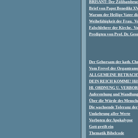
BRISANT: Der Zölibatsbru
Brief von Papst Benedikt XV
Warum der Heilige Vater di
Weihefähigkeit der Frau. V
Falschlehrer der Kirche. V
Predigten von Prof. Dr. Ge
Der Gehorsam der kath. Chri
Vom Frevel der Organtrans
ALLGEMEINE BETRACH
DEIN REICH KOMME! Hilfen
Hl. ORDNUNG U. VERB
Auferstehung und Wandlun
Über die Würde des Mensche
Die wachsende Toleranz der 
Umkehrung aller Werte
Vorboten der Apokalypse
Gott greift ein
Thematik Bibelcode