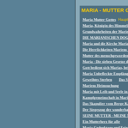
MARIA - MUTTER 
Maria Mutter Gottes
Haupt
Maria, Königin des Himmels
Grundwahrheiten der M
ari
DIE MARIANISCHEN DO
Maria und die Kirche Maria 
Die Herrlichkeiten Mariens -
Mutter des menschgeworden
Maria - Die sieben Gesetze 
Gott bedient sich Marias, be
Maria Unbefleckte Empfäng
Geweihtes Sterben
Das S
Mariens Heimsuchung
Maria mit Leib und Seele 
Kampfgemeinschaft in Mar
Das Skapulier vom Berge 
Der Siegeszug der wunderba
SEINE MUTTER - MEINE
Ein Mutterherz für alle
Maria Gedenktage und Feie