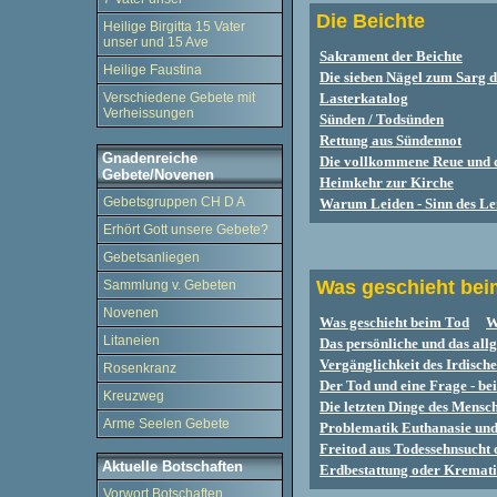
Die Beichte
Heilige Birgitta 15 Vater
unser und 15 Ave
Sakrament der Beichte
Heilige Faustina
Die sieben Nägel zum Sarg d
Verschiedene Gebete mit
Lasterkatalog
Verheissungen
Sünden / Todsünden
Rettung aus Sündennot
Gnadenreiche
Die vollkommene Reue und 
Gebete/Novenen
Heimkehr zur Kirche
Gebetsgruppen CH D A
Warum Leiden - Sinn des Le
Erhört Gott unsere Gebete?
Gebetsanliegen
Was geschieht bei
Sammlung v. Gebeten
Novenen
Was geschieht beim Tod
W
Litaneien
Das persönliche und das all
Vergänglichkeit des Irdisch
Rosenkranz
Der Tod und eine Frage - be
Kreuzweg
Die letzten Dinge des Mensch
Arme Seelen Gebete
Problematik Euthanasie und
Freitod aus Todessehnsucht 
Aktuelle Botschaften
Erdbestattung oder Kremat
Vorwort Botschaften