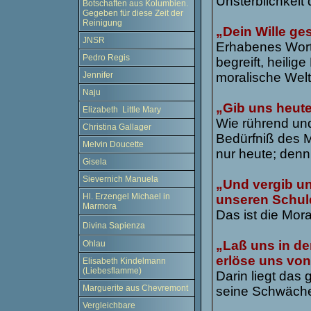
Unsterblichkeit 
Botschaften aus Kolumbien.
Gegeben für diese Zeit der
Reinigung
„Dein Wille ge
JNSR
Erhabenes Wort,
Pedro Regis
begreift, heili
Jennifer
moralische Wel
Naju
„Gib uns heute
Elizabeth Little Mary
Wie rührend und
Christina Gallager
Bedürfniß des M
Melvin Doucette
nur heute; denn
Gisela
Sievernich Manuela
„Und vergib un
Hl. Erzengel Michael in
unseren Schul
Marmora
Das ist die Mor
Divina Sapienza
„Laß uns in de
Ohlau
erlöse uns von
Elisabeth Kindelmann
(Liebesflamme)
Darin liegt das
Marguerite aus Chevremont
seine Schwäch
Vergleichbare