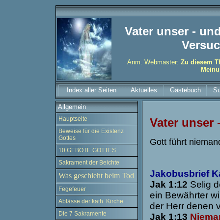
Vater unser - und
Versu
Anm. Webmaster:
Zu diesem Th
Meinu
Index aller Seiten
Aktuelles
Gästebuch
S
Allgemein
Hauptseite
Vater unser 
Beweise für die Existenz
Gottes
Gott führt nieman
10 GEBOTE GOTTES
Sakrament der Beichte
Jakobusbrief Ka
Was geschieht beim Tod
Jak 1:12
Selig d
Fegefeuer
ein Bewährter w
Ablässe der kath. Kirche
der Herr denen v
Die 7 Sakramente
Jak 1:13
Nieman