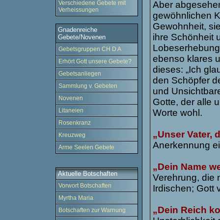
Verschiedene Gebete mit
Aber abgesehen
Verheissungen
gewöhnlichen K
Gewohnheit, sie
Gnadenreiche
ihre Schönheit 
Gebete/Novenen
Lobeserhebunge
Gebetsgruppen CH D A
ebenso klares 
Erhört Gott unsere Gebete?
dieses: „Ich gla
Gebetsanliegen
den Schöpfer d
Sammlung v. Gebeten
und Unsichtbar
Novenen
Gotte, der alle
Litaneien
Worte wohl.
Rosenkranz
„Unser Vater, 
Kreuzweg
Anerkennung ei
Arme Seelen Gebete
„Dein Name wer
Aktuelle Botschaften
Verehrung, die m
Vorwort Botschaften
Irdischen; Gott 
Myrtha Maria
„Dein Reich k
Botschaften zur Warnung