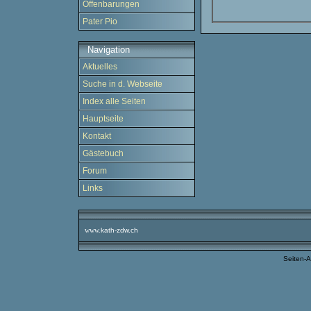
Offenbarungen
Pater Pio
Navigation
Aktuelles
Suche in d. Webseite
Index alle Seiten
Hauptseite
Kontakt
Gästebuch
Forum
Links
www.
kath-zdw.ch
Seiten-