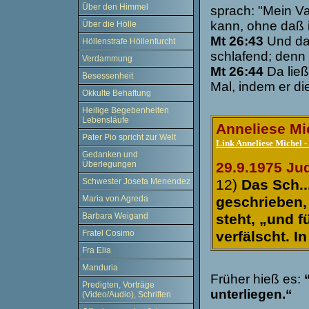
Über den Himmel
sprach: "Mein Va
kann, ohne daß i
Über die Hölle
Mt 26:43
Und da 
Höllenstrafe Höllenfurcht
schlafend; denn
Verdammung
Mt 26:44
Da ließ
Besessenheit
Mal, indem er di
Okkulte Behaftung
Heilige Begebenheiten
Lebensläufe
Anneliese Mi
Pater Pio spricht zur Welt
Link Anneliese Michel 
Gedanken und
Überlegungen
29.9.1975 Ju
Schwester Josefa Menendez
12)
Das Sch.
Maria von Agreda
geschrieben, 
Barbara Weigand
steht, „und f
Fratel Cosimo
verfälscht. In
Fra Elia
Manduria
Früher hieß es:
“
Predigten, Vorträge
unterliegen.“
(Video/Audio), Schriften