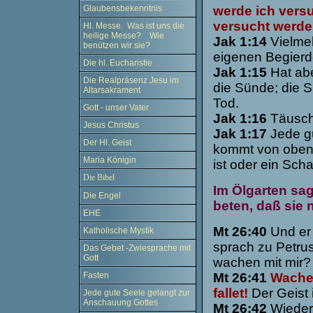
Glaubensbekenntnis
werde ich vers
versucht werde
Hl. Messe. Was ist uns die
heilige Messe? Wie
Jak 1:14
Vielmeh
benützen wir sie?
eigenen Begierde
Die hl. Eucharistie
Jak 1:15
Hat abe
Die Realpräsenz Jesu im
die Sünde; die S
Altarsakrament
Tod.
Gott - unser Vater
Jak 1:16
Täuscht
Jesus Christus
Jak 1:17
Jede g
Der Hl. Geist
kommt von oben,
Maria Königin
ist oder ein Sch
Die Bibel
Im Ölgarten sag
Die Engel
beten, daß sie 
EHE
Mt 26:40
Und er 
Katholische Mystik
sprach zu Petrus
Das Gebet -Zwiesprache mit
Gott
wachen mit mir?
Fasten
Mt 26:41
Wachet
fallet!
Der Geist 
Jede gute Seele gelangt zur
Anschauung Gottes
Mt 26:42
Wiederu