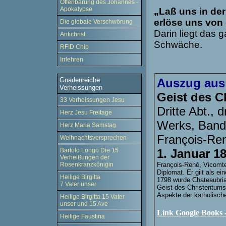
Offenbarung des Johannes -
Apokalypse
„Laß uns in de
erlöse uns von
Die globale Verschwörung
Darin liegt das
Antichrist
Schwäche.
RFID Chip
Irrlehren
Gnadenreiche
Auszug aus
Verheissungen
Geist des C
33 Verheissungen Jesu
Dritte Abt., 
Herz Jesu Freitage
Werks, Band
Herz Maria Samstag
François-Re
Weihnachtsversprechen
Bartolo Longo Die 15
1. Januar 1
Verheißungen der
Rosenkranzkönigin
François-René, Vicomte 
Diplomat. Er gilt als ei
Heilige Birgitta
1798 wurde Chateaubri
7 Vater unser
Geist des Christentums)
Aspekte der katholische
Heilige Birgitta 15 Vater
unser und 15 Ave
Link Google Books -
Heilige Faustina