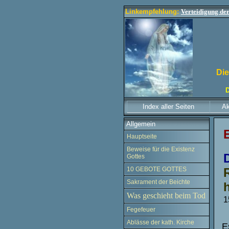
Linkempfehlung:
Verteidigung de
Die
D
Index aller Seiten
Ak
Allgemein
E
Hauptseite
Beweise für die Existenz
Gottes
10 GEBOTE GOTTES
Sakrament der Beichte
Was geschieht beim Tod
1
Fegefeuer
Ablässe der kath. Kirche
E