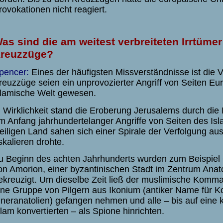
rovokationen nicht reagiert.
as sind die am weitest verbreiteten Irrtümer
reuzzüge?
pencer:
Eines der häufigsten Missverständnisse ist die V
reuzzüge seien ein unprovozierter Angriff von Seiten Eu
slamische Welt gewesen.
n Wirklichkeit stand die Eroberung Jerusalems durch die
m Anfang jahrhundertelanger Angriffe von Seiten des Isl
eiligen Land sahen sich einer Spirale der Verfolgung aus
skalieren drohte.
u Beginn des achten Jahrhunderts wurden zum Beispiel 60
on Amorion, einer byzantinischen Stadt im Zentrum Anat
ekreuzigt. Um dieselbe Zeit ließ der muslimische Kom
ine Gruppe von Pilgern aus Ikonium (antiker Name für Ko
nneranatolien) gefangen nehmen und alle – bis auf eine k
slam konvertierten – als Spione hinrichten.