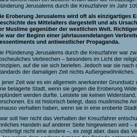
lünderung Jerusalems durch die Kreuzfahrer im Jahr 10
ie Eroberung Jerusalems wird oft als einzigartiges Er
eschichte des Mittelalters dargestellt und als Ursac
er Muslime gegenüber der westlichen Welt. Richtige
ie war der Beginn einer jahrtausendelangen Verbreit
essentiments und antiwestlicher Propaganda.
ie Plünderung Jerusalems durch die Kreuzfahrer war zwa
bscheuliches Verbrechen – besonders im Licht der relig
rinzipien, auf die sie sich beriefen. Jedoch war sie nach 
tandards der damaligen Zeit nichts Außergewöhnliches.
n jener Zeit war es ein allgemein anerkannter Grundsatz
ine belagerte Stadt, wenn sie gegen die Eroberung Wider
eplündert werden durfte. Leistete sie keinen Widerstand,
erschonen. Es ist historisch belegt, dass muslimische A
enauso verhalten haben, wenn sie in eine eroberte Stadt
war soll hier nicht das Verhalten der Kreuzfahrer entsch
hnliches Handeln auf anderer Seite hingewiesen wird – e
echtfertigt nicht eine andere –, es zeigt aber, dass das V