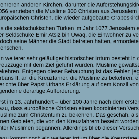
ehreren anderen Kirchen, darunter die Auferstehungskirc
056 vertrieben die Muslime 300 Christen aus Jerusalem
uropäischen Christen, die wieder aufgebaute Grabeskirc
ls die seldschukischen Türken im Jahr 1077 Jerusalem 
er Seldschuke Emir Atsiz bin Uwaq, die Einwohner zu v
edoch seine Männer die Stadt betreten hatten, ermordete
enschen.
in weiterer sehr geläufiger historischer Irrtum besteht in
reuzzüge mit dem Ziel geführt wurden, Muslime gewalt
ekehren. Entgegen dieser Behauptung ist das Fehlen jeg
rbans II. an die Kreuzfahrer, die Muslime zu bekehren, e
erichte über Papst Urbans Erklärung auf dem Konzil von 
rgendeine derartige Aufforderung.
rst im 13. Jahrhundert – über 100 Jahre nach dem erst
azu, dass europäische Christen einen koordinierten Ve
uslime zum Christentum zu bekehren. Das geschah, als 
enen Gebieten, die von den Kreuzfahrern besetzt worden
nter Muslimen begannen. Allerdings blieb dieser Versuch
azu kommt noch ein weiterer Irrtum über die Kreuzzüge. Er