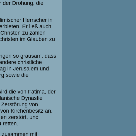
r der Drohung, die
limischer Herrscher in
rbieten. Er ließ auch
e Christen zu zahlen
tchristen im Glauben zu
ungen so grausam, dass
andere christliche
ag in Jerusalem und
rg sowie die
ird die von Fatima, der
nische Dynastie
e Zerstörung von
von Kirchenbesitz an.
en zerstört, und
 retten.
em zusammen mit