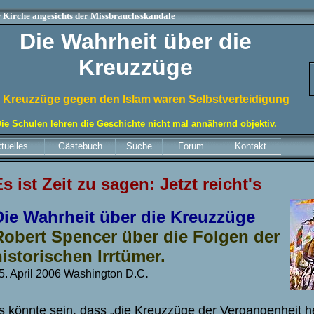
r Kirche angesichts der Missbrauchsskandale
Die Wahrheit über die
Kreuzzüge
 Kreuzzüge gegen den Islam waren Selbstverteidigung
ie Schulen lehren die Geschichte nicht mal annähernd objektiv.
tuelles
Gästebuch
Suche
Forum
Kontakt
s ist Zeit zu sagen: Jetzt reicht's
Die Wahrheit über die Kreuzzüge
Robert Spencer über die Folgen der
historischen Irrtümer.
.
5. April 2006 Washington D.C
s könnte sein, dass „die Kreuzzüge der Vergangenheit 