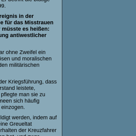
99.
eignis in der
he für das Misstrauen
r müsste es heißen:
ung antiwestlicher
r ohne Zweifel ein
iösen und moralischen
den militärischen
 der Kriegsführung, dass
stand leistete,
 pflegte man sie zu
rmeen sich häufig
 einzogen.
uldigt werden, indem auf
ine Greueltat
erhalten der Kreuzfahrer