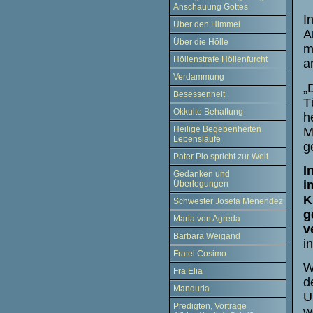
Anschauung Gottes
I
Über den Himmel
A
Über die Hölle
m
Höllenstrafe Höllenfurcht
a
Verdammung
„
Besessenheit
T
Okkulte Behaftung
h
Heilige Begebenheiten
M
Lebensläufe
g
Pater Pio spricht zur Welt
I
Gedanken und
i
Überlegungen
K
Schwester Josefa Menendez
g
Maria von Agreda
v
Barbara Weigand
i
Fratel Cosimo
W
Fra Elia
d
Manduria
U
Predigten, Vorträge
w