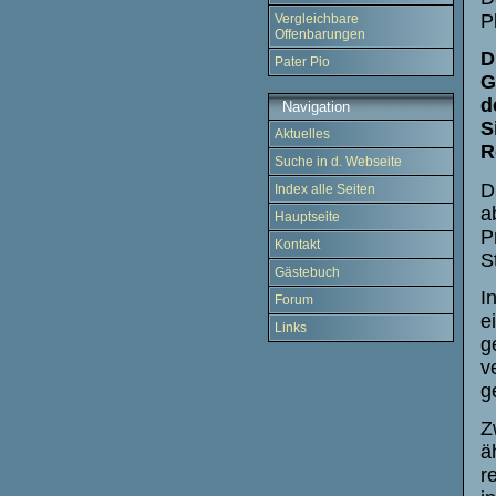
P
Vergleichbare
Offenbarungen
D
Pater Pio
G
d
Navigation
S
Aktuelles
R
Suche in d. Webseite
D
Index alle Seiten
a
Hauptseite
P
Kontakt
S
Gästebuch
I
Forum
e
Links
g
v
g
Z
ä
r