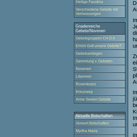
Heilige Faustina
D
A
Verschiedene Gebete mit
Verheissungen
I
J
Gnadenreiche
Gebete/Novenen
d
Gebetsgruppen CH D A
h
u
Erhört Gott unsere Gebete?
Gebetsanliegen
Z
Sammlung v. Gebeten
e
S
Novenen
p
Litaneien
A
Rosenkranz
I
Kreuzweg
j
Arme Seelen Gebete
b
K
Aktuelle Botschaften
I
Vorwort Botschaften
u
Myrtha Maria
I