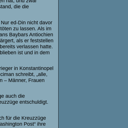
en hat, und zwar
tand, die die
ur ed-Din nicht davor
töten zu lassen. Als im
tans Baybars Antiochien
ert, als er feststellen
ereits verlassen hatte.
blieben ist und in dem
ieger in Konstantinopel
iman schreibt, „alle,
gen – Männer, Frauen
ge auch die
euzzüge entschuldigt.
ich für die Kreuzzüge
„Washington Post“ ihre