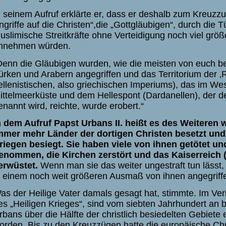
n seinem Aufruf erklärte er, dass er deshalb zum Kreuzzug
ngriffe auf die Christen“,die „Gottgläubigen“, durch die
uslimische Streitkräfte ohne Verteidigung noch viel gr
nnehmen würden.
Denn die Gläubigen wurden, wie die meisten von euch be
ürken und Arabern angegriffen und das Territorium der ‚
ellenistischen, also griechischen Imperiums), das im Wes
ittelmeerküste und dem Hellespont (Dardanellen), der d
enannt wird, reichte, wurde erobert.“
n dem Aufruf Papst Urbans II. heißt es des Weiteren 
mmer mehr Länder der dortigen Christen besetzt und 
riegen besiegt. Sie haben viele von ihnen getötet u
enommen, die Kirchen zerstört und das Kaiserreich 
erwüstet.
Wenn man sie das weiter ungestraft tun lässt
n einem noch weit größeren Ausmaß von ihnen angegriff
as der Heilige Vater damals gesagt hat, stimmte. Im Ver
es „Heiligen Krieges“, sind vom siebten Jahrhundert an b
rbans über die Hälfte der christlich besiedelten Gebiete e
orden. Bis zu den Kreuzzügen hatte die europäische Chri