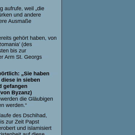
 aufrufe, weil „die
 Türken und andere
ößere Ausmaße
reits gehört haben, von
Romania’ (des
ten bis zur
er Arm St. Georgs
wörtlich: „Sie haben
diese in sieben
nd gefangen
(von Byzanz)
, werden die Gläubigen
en werden.“
laufe des Dschihad,
is zur Zeit Papst
robert und islamisiert
stenheit auf diese