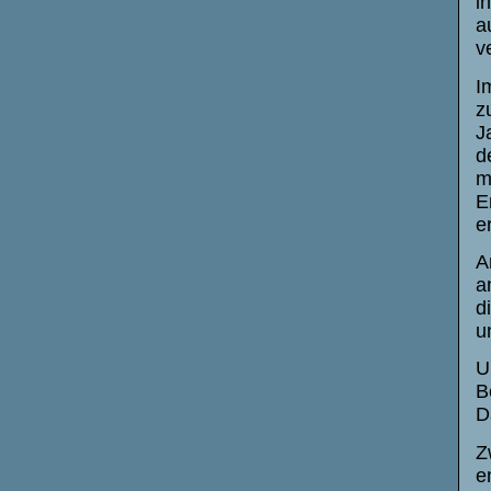
i
a
v
I
z
J
d
m
E
e
A
a
d
u
U
B
D
Z
e