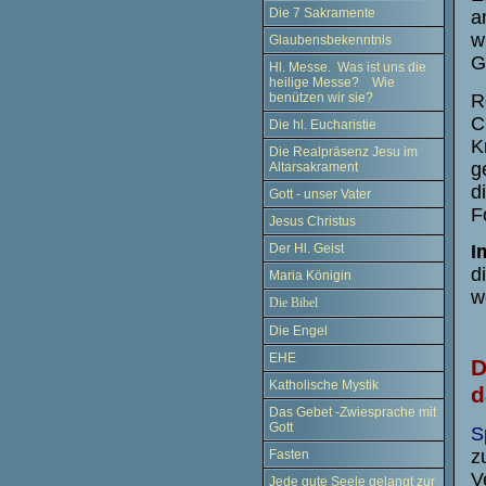
Die 7 Sakramente
a
w
Glaubensbekenntnis
G
Hl. Messe. Was ist uns die
heilige Messe? Wie
R
benützen wir sie?
C
Die hl. Eucharistie
K
Die Realpräsenz Jesu im
g
Altarsakrament
d
Gott - unser Vater
F
Jesus Christus
I
Der Hl. Geist
d
Maria Königin
w
Die Bibel
Die Engel
EHE
D
Katholische Mystik
d
Das Gebet -Zwiesprache mit
Gott
S
z
Fasten
V
Jede gute Seele gelangt zur