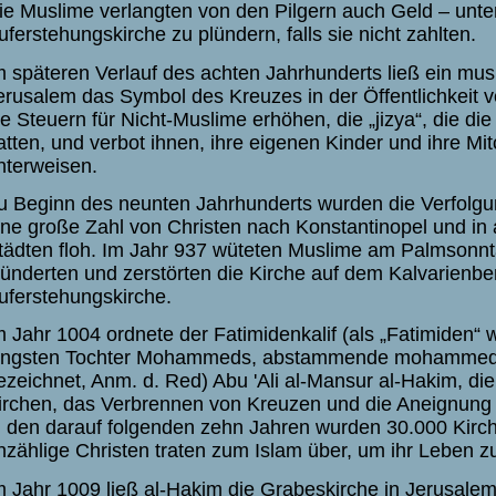
ie Muslime verlangten von den Pilgern auch Geld – unte
uferstehungskirche zu plündern, falls sie nicht zahlten.
m späteren Verlauf des achten Jahrhunderts ließ ein mus
erusalem das Symbol des Kreuzes in der Öffentlichkeit ve
ie Steuern für Nicht-Muslime erhöhen, die „jizya“, die di
atten, und verbot ihnen, ihre eigenen Kinder und ihre Mi
nterweisen.
u Beginn des neunten Jahrhunderts wurden die Verfolg
ine große Zahl von Christen nach Konstantinopel und in 
tädten floh. Im Jahr 937 wüteten Muslime am Palmsonnt
lünderten und zerstörten die Kirche auf dem Kalvarienbe
uferstehungskirche.
m Jahr 1004 ordnete der Fatimidenkalif (als „Fatimiden“ w
üngsten Tochter Mohammeds, abstammende mohammeda
ezeichnet, Anm. d. Red) Abu 'Ali al-Mansur al-Hakim, di
irchen, das Verbrennen von Kreuzen und die Aneignung 
n den darauf folgenden zehn Jahren wurden 30.000 Kirch
nzählige Christen traten zum Islam über, um ihr Leben zu
m Jahr 1009 ließ al-Hakim die Grabeskirche in Jerusal