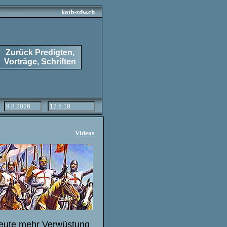
kath-zdw.ch
Zurück Predigten,
Vorträge, Schriften
Videos
heute mehr Verwüstung