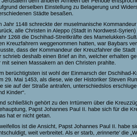
n Jerusalem dem anderer Armeen der Periode entsproch
ufgrund derselben Einstellung zu Belagerung und Widers
erschiedenen Städte besaßen.
m Jahr 1148 schreckte der muselmanische Kommandeur N
urück, alle Christen in Aleppo (Stadt in Nordwest-Syrien) 
ahr 1268 die Dschihad-Streitkräfte des Mamelukken-Sul
en Kreuzfahrern weggenommen hatten, war Baybars verärg
usste, dass der Kommandeur der Kreuzfahrer die Stadt b
r schrieb deshalb einen Brief an ihn, welcher erhalten ge
r mit seinen Massakern an den Christen prahlte.
m berüchtigtsten ist wohl der Einmarsch der Dschihad-Kr
m 29. Mai 1453, als diese, wie der Historiker Steven Runc
ie sie auf der Straße antrafen, unterschiedslos erschlu
nd Kinder“.
nd schließlich gehört zu den Irrtümern über die Kreuzzü
ehauptung, Papst Johannes Paul II. habe sich für die Kr
as hat er nicht getan.
weifellos ist die Ansicht, Papst Johannes Paul II. habe s
ntschuldigt, weit verbreitet. Als er starb, ‚erinnerte’ die 