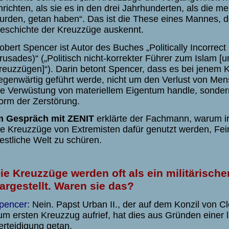
nrichten, als sie es in den drei Jahrhunderten, als die m
urden, getan haben“. Das ist die These eines Mannes, de
eschichte der Kreuzzüge auskennt.
obert Spencer ist Autor des Buches „Politically Incorrect
rusades)“ („Politisch nicht-korrekter Führer zum Islam [
reuzzügen]“). Darin betont Spencer, dass es bei jenem 
egenwärtig geführt werde, nicht um den Verlust von M
ie Verwüstung von materiellem Eigentum handle, sondern
orm der Zerstörung.
m Gespräch mit ZENIT
erklärte der Fachmann, warum ir
ie Kreuzzüge von Extremisten dafür genutzt werden, Fein
estliche Welt zu schüren.
ie Kreuzzüge werden oft als ein militärische
argestellt. Waren sie das?
pencer:
Nein. Papst Urban II., der auf dem Konzil von C
um ersten Kreuzzug aufrief, hat dies aus Gründen einer l
erteidigung getan.