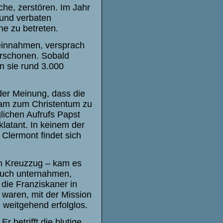
he, zerstören. Im Jahr
 und verbaten
he zu betreten.
einnahmen, versprach
erschonen. Sobald
n sie rund 3.000
 der Meinung, dass die
sam zum Christentum zu
lichen Aufrufs Papst
klatant. In keinem der
Clermont findet sich
en Kreuzzug – kam es
rsuch unternahmen,
die Franziskaner in
 waren, mit der Mission
 weitgehend erfolglos.
 betrifft die blutige