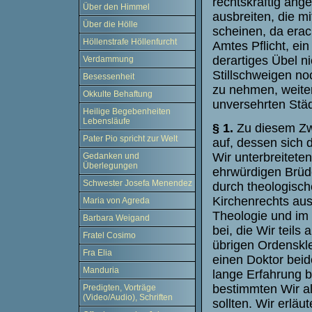
rechtskräftig ang
Über den Himmel
ausbreiten, die m
Über die Hölle
scheinen, da erac
Höllenstrafe Höllenfurcht
Amtes Pflicht, ei
derartiges Übel n
Verdammung
Stillschweigen no
Besessenheit
zu nehmen, weiter
Okkulte Behaftung
unversehrten Städ
Heilige Begebenheiten
Lebensläufe
§ 1.
Zu diesem Zw
Pater Pio spricht zur Welt
auf, dessen sich d
Wir unterbreitete
Gedanken und
Überlegungen
ehrwürdigen Brüde
Schwester Josefa Menendez
durch theologisc
Kirchenrechts au
Maria von Agreda
Theologie und im
Barbara Weigand
bei, die Wir teils
Fratel Cosimo
übrigen Ordenskle
Fra Elia
einen Doktor bei
Manduria
lange Erfahrung b
bestimmten Wir al
Predigten, Vorträge
(Video/Audio), Schriften
sollten. Wir erlä