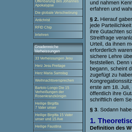
Offenbarung des Johannes
und nahmen Kennt
Apokalypse
erfahren und wa
Die globale Verschwörung
§ 2.
Hierauf gaben
Antichrist
jede Parteilichkei
RFID Chip
ihre Gutachten sch
Irrlehren
Streitfrage veranl
Urteil, da ihnen 
Gnadenreiche
erforderlich waren
Verheissungen
sichere Lehre üb
33 Verheissungen Jesu
feststellen. Denn
Herz Jesu Freitage
begann, scheint d
Herz Maria Samstag
zugefügt zu haben
Kongregationssit
Weihnachtsversprechen
erste am 18. Juli
Bartolo Longo Die 15
Verheißungen der
öffentlich ihre G
Rosenkranzkönigin
schriftlich dem S
Heilige Birgitta
7 Vater unser
§ 3
. Sodann haben
Heilige Birgitta 15 Vater
1. Theoretis
unser und 15 Ave
Heilige Faustina
Definition des 