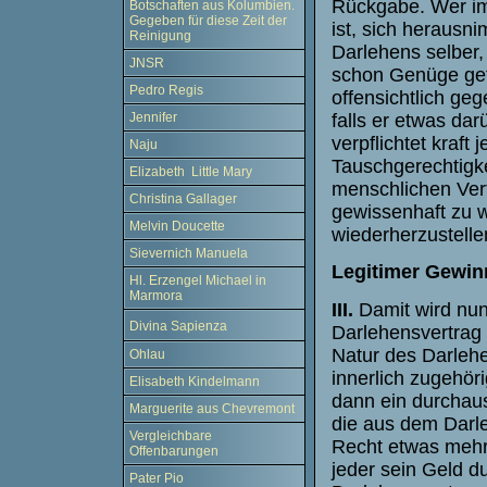
Rückgabe. Wer imm
Botschaften aus Kolumbien.
Gegeben für diese Zeit der
ist, sich heraus
Reinigung
Darlehens selber
JNSR
schon Genüge geta
Pedro Regis
offensichtlich geg
falls er etwas da
Jennifer
verpflichtet kraft
Naju
Tauschgerechtigke
Elizabeth Little Mary
menschlichen Vert
Christina Gallager
gewissenhaft zu 
Melvin Doucette
wiederherzustelle
Sievernich Manuela
Legitimer Gewin
Hl. Erzengel Michael in
Marmora
III.
Damit wird nun
Divina Sapienza
Darlehensvertrag 
Natur des Darlehe
Ohlau
innerlich zugehör
Elisabeth Kindelmann
dann ein durchaus
Marguerite aus Chevremont
die aus dem Darl
Vergleichbare
Recht etwas mehr 
Offenbarungen
jeder sein Geld d
Pater Pio