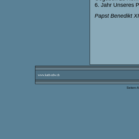
6. Jahr Unseres Po
Papst Benedikt XI
www.kath-zdw.ch
Seiten-