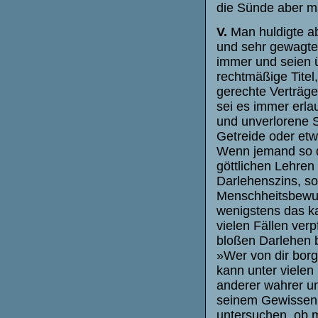
die Sünde aber ma
V.
Man huldigte ab
und sehr gewagte
immer und seien 
rechtmäßige Titel
gerechte Verträge
sei es immer erla
und unverlorene 
Getreide oder etw
Wenn jemand so de
göttlichen Lehren
Darlehenszins, so
Menschheitsbewußt
wenigstens das k
vielen Fällen verp
bloßen Darlehen b
»Wer von dir borge
kann unter vielen
anderer wahrer un
seinem Gewissen R
untersuchen, ob m