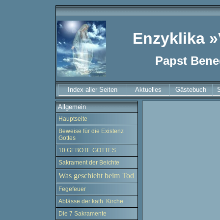
Enzyklika »
Papst Bened
Index aller Seiten
Aktuelles
Gästebuch
Allgemein
Hauptseite
Beweise für die Existenz
Gottes
10 GEBOTE GOTTES
Sakrament der Beichte
Was geschieht beim Tod
Fegefeuer
Ablässe der kath. Kirche
Die 7 Sakramente