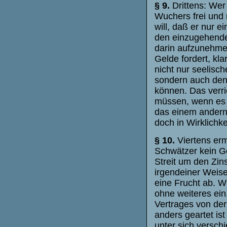
§ 9.
Drittens: Wer
Wuchers frei und 
will, daß er nur e
den einzugehende
darin aufzunehme
Gelde fordert, kl
nicht nur seelis
sondern auch den 
können. Das verrie
müssen, wenn es 
das einem andern 
doch in Wirklichk
§ 10.
Viertens er
Schwätzer kein Ge
Streit um den Zin
irgendeiner Weis
eine Frucht ab. W
ohne weiteres ein
Vertrages von de
anders geartet is
unter sich versch