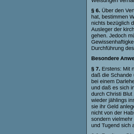
Weisungen verhän
§ 6.
Über den Vert
hat, bestimmen Wi
nichts bezüglich 
Ausleger der kir
gehen. Jedoch mü
Gewissenhaftigkei
Durchführung dess
Besondere Anwe
§ 7.
Erstens: Mit 
daß die Schande 
bei einem Darlehe
und daß es sich i
durch Christi Blu
wieder jählings i
sie ihr Geld anleg
nicht von der Habs
sondern vielmehr 
und Tugend sich 