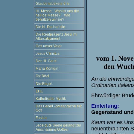
Glaubensbekenntnis
Hl. Messe. Was ist uns die
heilige Messe? Wie
benützen wir sie?
Die hl. Eucharistie
Die Realpräsenz Jesu im
Altarsakrament
Gott unser Vater
Jesus Christus
vom 1. Nove
Der Hl. Geist
den Wuch
Maria Königin
Die Bibel
An die ehrwürdige
Die Engel
Ordinarien Italiens
EHE
Ehrwürdiger Brud
Katholische Mystik
Einleitung:
Das Gebet -Zwiesprache mit
Gott
Gegenstand und 
Fasten
Kaum war
es Uns
Jede gute Seele gelangt zur
neuentbrannten St
Anschauung Gottes