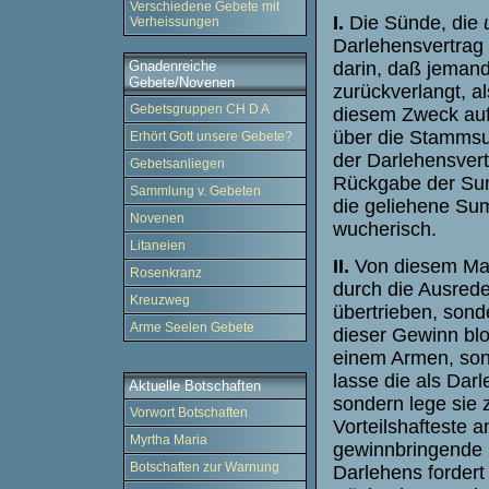
Verschiedene Gebete mit
I.
Die Sünde, die
Verheissungen
Darlehensvertrag 
darin, daß jemand
Gnadenreiche
Gebete/Novenen
zurückverlangt, a
Gebetsgruppen CH D A
diesem Zweck auf
über die Stammsu
Erhört Gott unsere Gebete?
der Darlehensvertr
Gebetsanliegen
Rückgabe der Sum
Sammlung v. Gebeten
die geliehene Sum
Novenen
wucherisch.
Litaneien
II.
Von diesem Mak
Rosenkranz
durch die Ausrede
Kreuzweg
übertrieben, sond
Arme Seelen Gebete
dieser Gewinn blo
einem Armen, son
lasse die als Da
Aktuelle Botschaften
sondern lege sie
Vorwort Botschaften
Vorteilshafteste
Myrtha Maria
gewinnbringende 
Botschaften zur Warnung
Darlehens fordert