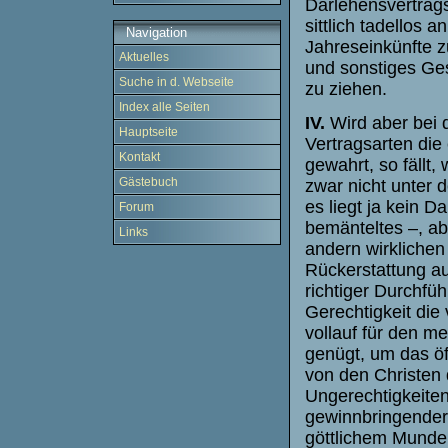
Darlehensvertrag
sittlich tadellos
Navigation
Jahreseinkünfte z
Aktuelles
und sonstiges Ges
Suche in d. Webseite
zu ziehen.
Index alle Seiten
IV.
Wird aber bei 
Hauptseite
Vertragsarten die
Kontakt
gewahrt, so fällt
Gästebuch
zwar nicht unter
es liegt ja kein D
Forum
bemänteltes –, ab
Links
andern wirklichen 
Rückerstattung au
richtiger Durchfü
Gerechtigkeit die 
vollauf für den m
genügt, um das öf
von den Christen 
Ungerechtigkeiten
gewinnbringender
göttlichem Munde s