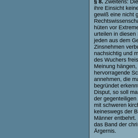
§ 8.
Zweitens: Diej
ihre Einsicht kei
gewiß eine nicht 
Rechtswissenschaft
hüten vor Extreme
urteilen in diese
jeden aus dem Ge
Zinsnehmen verbu
nachsichtig und m
des Wuchers frei
Meinung hängen, 
hervorragende Sch
annehmen, die man
begründet erkennt
Disput, so soll m
der gegenteiligen
mit schweren kirc
keineswegs der B
Männer entbehrt.
das Band der chr
Ärgernis.