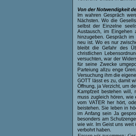
Von der Notwendigkeit d
Im wahren Gespräch werd
Nächsten. Wo die Gesellsc
selbst der Einzelne seel
Austausch, im Eingehen a
hinzugeben. Gespräch im
neu ist. Wo es nur zwisc
bleibt die Gefahr des Üb
christlichen Lebensordn
versuchten, war der Wider
für seine Zwecke umgepol
Parteiung allzu enge Grenz
Versuchung ihm die eigene
GOTT lässt es zu, damit w
Öffnung, ja Verzicht, um 
Kampfzeit bestehen will
muss zugleich hören, wie 
vom VATER her hört, oder
beistehen. Sie leben in h
im Anfang sein Ja gespro
besonders am Schutzengeld
wie wir. Im Geist uns wei
verbohrt haben.
Fassen wir zusammen: Gesp