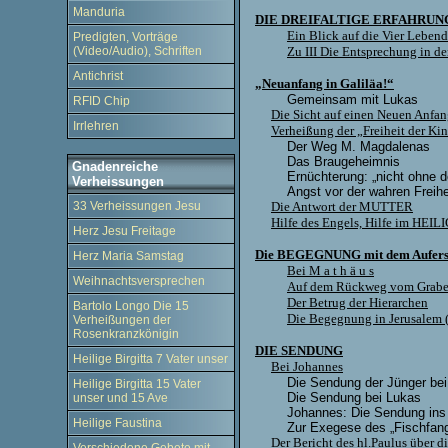
Manduria
DIE DREIFALTIGE ERFAHRUN
Ein Blick auf die Vier Leben
Predigten, Vorträge
(Video/Audio), Schriften
Zu III Die Entsprechung in d
Antichrist
„Neuanfang in Galiläa!“
Gemeinsam mit Lukas
RFID Chip
Die Sicht auf einen Neuen Anfan
Irrlehren
Verheißung der „Freiheit der K
Der Weg M. Magdalenas
Das Braugeheimnis
Gnadenreiche
Ernüchterung: „nicht ohne
Verheissungen
Angst vor der wahren Freihe
33 Verheissungen Jesu
Die Antwort der MUTTER
Hilfe des Engels, Hilfe im HEI
Herz Jesu Freitage
Die BEGEGNUNG mit dem Aufer
Herz Maria Samstag
Bei M a t h ä u s
Weihnachtsversprechen
Auf dem Rückweg vom Grab
Der Betrug der Hierarchen
Bartolo Longo Die 15
Die Begegnung in Jerusalem 
Verheißungen der
Rosenkranzkönigin
DIE SENDUNG
Heilige Birgitta 7 Vater unser
Bei Johannes
Die Sendung der Jünger bei 
Heilige Birgitta 15 Vater
Die Sendung bei Lukas
unser und 15 Ave
Johannes: Die Sendung ins 
Heilige Faustina
Zur Exegese des „Fischfan
Der Bericht des hl.Paulus über 