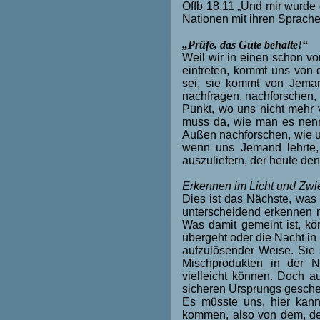
Offb 18,11 „Und mir wurde
Nationen mit ihren Sprach
„Prüfe, das Gute behalte!“
Weil wir in einen schon v
eintreten, kommt uns von 
sei, sie kommt von Jeman
nachfragen, nachforschen,
Punkt, wo uns nicht mehr 
muss da, wie man es nennt
Außen nachforschen, wie un
wenn uns Jemand lehrte, 
auszuliefern, der heute de
Erkennen im Licht und Zwie
Dies ist das Nächste, was
unterscheidend erkennen m
Was damit gemeint ist, kö
übergeht oder die Nacht in
aufzulösender Weise. Sie 
Mischprodukten in der N
vielleicht können. Doch a
sicheren Ursprungs geschenk
Es müsste uns, hier kann
kommen, also von dem, der