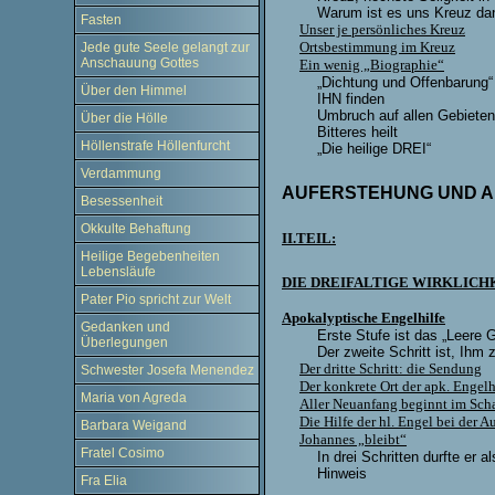
Warum ist es uns Kreuz da
Fasten
Unser je persönliches Kreuz
Ortsbestimmung im Kreuz
Jede gute Seele gelangt zur
Anschauung Gottes
Ein wenig „Biographie“
„Dichtung und Offenbarung“
Über den Himmel
IHN finden
Umbruch auf allen Gebieten
Über die Hölle
Bitteres heilt
Höllenstrafe Höllenfurcht
„Die heilige DREI“
Verdammung
AUFERSTEHUNG UND 
Besessenheit
Okkulte Behaftung
II.TEIL:
Heilige Begebenheiten
Lebensläufe
DIE DREIFALTIGE WIRKLIC
Pater Pio spricht zur Welt
Apokalyptische Engelhilfe
Gedanken und
Erste Stufe ist das „Leere G
Überlegungen
Der zweite Schritt ist, Ihm 
Der dritte Schritt: die Sendung
Schwester Josefa Menendez
Der konkrete Ort der apk. Engelh
Maria von Agreda
Aller Neuanfang beginnt im Scha
Die Hilfe der hl. Engel bei der A
Barbara Weigand
Johannes „bleibt“
Fratel Cosimo
In drei Schritten durfte er 
Hinweis
Fra Elia