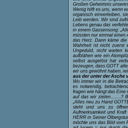
Großen Geheimnis unsere
Wenig hilft es uns, wenn 
organisch einverleiben, s
Leib werden. Wir sind zufr
Lebens genau das verfehlen
in einem Gassensong: „Alle
müssten nur einmal einen 
das Herz. Dann käme die W
Wahrheit ist nicht zuers
Ungeduld, nicht warten k
aufblähen wie ein Atompil
selbst ausgelöst hat ver
bezeugen, dass GOTT allein
wir uns gewöhnt haben, re
aus der unter der Asche
Wo immer wir in die Betrac
es notwendig, betrachte
fragen wie hängt das Eine
auf das wir zielen…….? B
„Alles neu zu Hand GOTTE
steht und uns zu öffnen
Aufmerksamkeit und Kraft 
HERR in Seiner Ölbergstun
möchte uns das Bild vom F
ad lucem = nur durch da