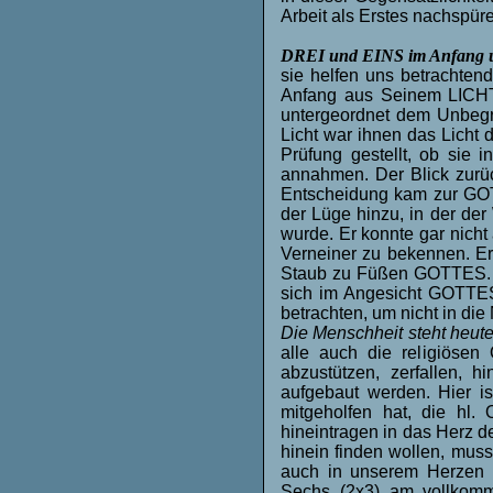
Arbeit als Erstes nachspü
DREI und EINS im Anfang 
sie helfen uns betrachte
Anfang aus Seinem LICHTE
untergeordnet dem Unbegr
Licht war ihnen das Licht 
Prüfung gestellt, ob sie
annahmen. Der Blick zurück
Entscheidung kam zur GOT
der Lüge hinzu, in der de
wurde. Er konnte gar nicht
Verneiner zu bekennen. Er 
Staub zu Füßen GOTTES. E
sich im Angesicht GOTTES
betrachten, um nicht in di
Die Menschheit steht heute 
alle auch die religiöse
abzustützen, zerfallen,
aufgebaut werden. Hier is
mitgeholfen hat, die hl.
hineintragen in das Herz 
hinein finden wollen, muss
auch in unserem Herzen 
Sechs (2x3) am vollkom