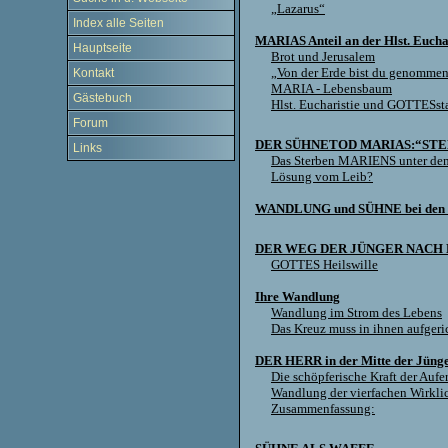
„Lazarus“
Index alle Seiten
MARIAS Anteil an der Hlst. Euchar
Hauptseite
Brot und Jerusalem
„Von der Erde bist du genomm
Kontakt
MARIA - Lebensbaum
Gästebuch
Hlst. Eucharistie und GOTTESst
Forum
DER SÜHNETOD MARIAS:“STE
Links
Das Sterben MARIENS unter de
Lösung vom Leib?
WANDLUNG und SÜHNE bei den 
DER WEG DER JÜNGER NACH E
GOTTES Heilswille
Ihre Wandlung
Wandlung im Strom des Lebens
Das Kreuz muss in ihnen aufgeri
DER HERR in der Mitte der Jünger
Die schöpferische Kraft der Aufe
Wandlung der vierfachen Wirkli
Zusammenfassung: