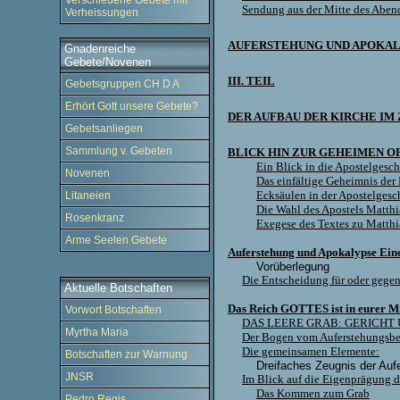
Verschiedene Gebete mit
Sendung aus der Mitte des Aben
Verheissungen
AUFERSTEHUNG UND APOKAL
Gnadenreiche
Gebete/Novenen
III. TEIL
Gebetsgruppen CH D A
Erhört Gott unsere Gebete?
DER AUFBAU DER KIRCHE IM
Gebetsanliegen
Sammlung v. Gebeten
BLICK HIN ZUR GEHEIMEN 
Ein Blick in die Apostelgesch
Novenen
Das einfältige Geheimnis der
Ecksäulen in der Apostelgesc
Litaneien
Die Wahl des Apostels Matthi
Rosenkranz
Exegese des Textes zu Matthi
Arme Seelen Gebete
Auferstehung und Apokalypse Ein
Vorüberlegung
Die Entscheidung für oder gege
Aktuelle Botschaften
Das Reich GOTTES ist in eurer Mi
Vorwort Botschaften
DAS LEERE GRAB: GERICHT
Myrtha Maria
Der Bogen vom Auferstehungsber
Die gemeinsamen Elemente:
Botschaften zur Warnung
Dreifaches Zeugnis der Auf
JNSR
Im Blick auf die Eigenprägung 
Das Kommen zum Grab
Pedro Regis