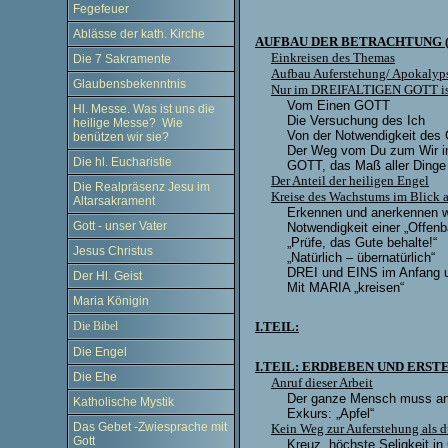
Fegefeuer
Ablässe der kath. Kirche
AUFBAU DER BETRACHTUNG (T
Einkreisen des Themas
Die 7 Sakramente
Aufbau Auferstehung/ Apokalyp
Glaubensbekenntnis
Nur im DREIFALTIGEN GOTT ist 
Vom Einen GOTT
Hl. Messe. Was ist uns die
Die Versuchung des Ich
heilige Messe? Wie
Von der Notwendigkeit des
benützen wir sie?
Der Weg vom Du zum Wir 
Die hl. Eucharistie
GOTT, das Maß aller Dinge
Der Anteil der heiligen Engel
Die Realpräsenz Jesu im
Kreise des Wachstums im Blick a
Altarsakrament
Erkennen und anerkennen w
Gott - unser Vater
Notwendigkeit einer „Offenb
„Prüfe, das Gute behalte!“
Jesus Christus
„Natürlich – übernatürlich“
DREI und EINS im Anfang 
Der Hl. Geist
Mit MARIA „kreisen“
Maria Königin
Die Bibel
I.TEIL:
Die Engel
I.TEIL: ERDBEBEN UND ERST
Die Ehe
Anruf dieser Arbeit
Der ganze Mensch muss an
Katholische Mystik
Exkurs: „Apfel“
Das Gebet -Zwiesprache mit
Kein Weg zur Auferstehung als d
Gott
Kreuz, höchste Seligkeit i