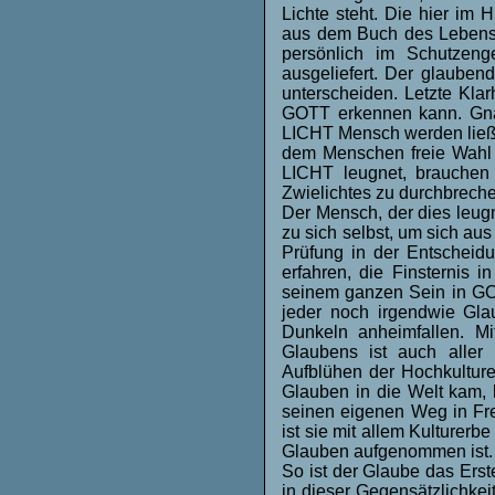
Lichte steht. Die hier im 
aus dem Buch des Lebens 
persönlich im Schutzen
ausgeliefert. Der glauben
unterscheiden. Letzte Klar
GOTT erkennen kann. Gn
LICHT Mensch werden ließ,
dem Menschen freie Wahl z
LICHT leugnet, brauchen
Zwielichtes zu durchbrech
Der Mensch, der dies leug
zu sich selbst, um sich aus
Prüfung in der Entscheid
erfahren, die Finsternis i
seinem ganzen Sein in GOT
jeder noch irgendwie Gl
Dunkeln anheimfallen. Mi
Glaubens ist auch aller E
Aufblühen der Hochkultu
Glauben in die Welt kam, h
seinen eigenen Weg in Fre
ist sie mit allem Kulturerb
Glauben aufgenommen ist.
So ist der Glaube das Erst
in dieser Gegensätzlichke