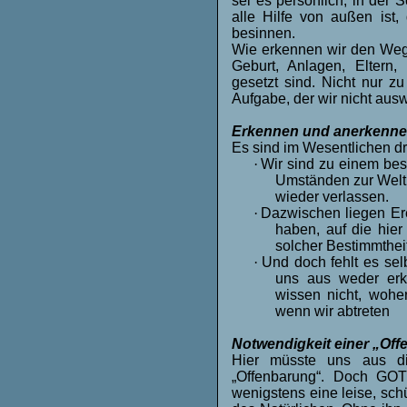
sei es persönlich, in der 
alle Hilfe von außen ist
besinnen.
Wie erkennen wir den Weg
Geburt, Anlagen, Eltern
gesetzt sind. Nicht nur z
Aufgabe, der wir nicht aus
Erkennen und anerkennen
Es sind im Wesentlichen d
·
Wir sind zu einem bes
Umständen zur Welt
wieder verlassen.
·
Dazwischen liegen Er
haben, auf die hier
solcher Bestimmthei
·
Und doch fehlt es sel
uns aus weder erk
wissen nicht, wohe
wenn wir abtreten
Notwendigkeit einer „Of
Hier müsste uns aus di
„Offenbarung“. Doch GOT
wenigstens eine leise, sc