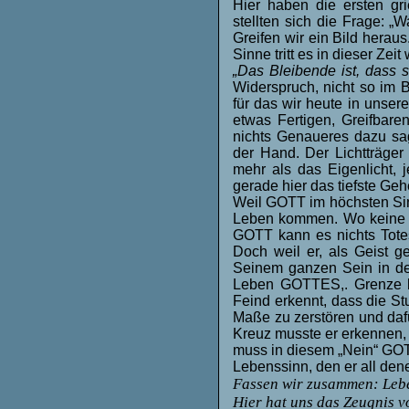
Hier haben die ersten gr
stellten sich die Frage: 
Greifen wir ein Bild heraus
Sinne tritt es in dieser Ze
„Das Bleibende ist, dass s
Widerspruch, nicht so im 
für das wir heute in unser
etwas Fertigen, Greifbar
nichts Genaueres dazu sag
der Hand. Der Lichtträger
mehr als das Eigenlicht,
gerade hier das tiefste Ge
Weil GOTT im höchsten Sin
Leben kommen. Wo keine Wa
GOTT kann es nichts Totes
Doch weil er, als Geist ge
Seinem ganzen Sein in de
Leben GOTTES,. Grenze b
Feind erkennt, dass die Stu
Maße zu zerstören und daf
Kreuz musste er erkennen, d
muss in diesem „Nein“ GOTT 
Lebenssinn, den er all den
Fassen wir zusammen: Lebe
Hier hat uns das Zeugnis v