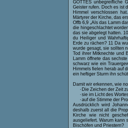
GOTTES unbegreifliche Ge
Geister rufen. Doch es ist 
Himmel verschlossen hat
Märtyrer der Kirche, das er
Offb 6,9 „Als das Lamm das
die hingeschlachtet word
das sie abgelegt hatten. 10
du Heiliger und Wahrhafti
Erde zu rächen? 11 Da wu
wurde gesagt, sie sollten n
Tod ihrer Mitknechte und 
Lamm öffnete das sechste
schwarz wie ein Trauerge
Himmels fielen herab auf 
ein heftiger Sturm ihn sc
Damit wir erkennen, wie n
·
Die Zeichen der Zeit 
·
sie im Licht des Wort
·
auf die Stimme der Pro
Ausdrücklich wird Johann
deshalb zuerst all die Pr
Kirche wie nicht gesche
ausgeliefert. Warum kann se
Bischöfen und Priestern?