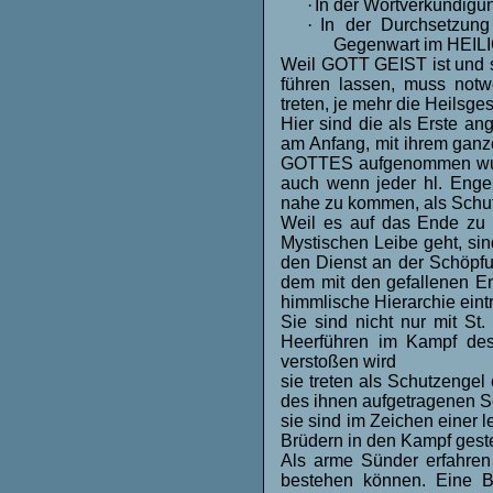
·
In der Wortverkündig
·
In der Durchsetzung
Gegenwart im HEILI
Weil GOTT GEIST ist und s
führen lassen, muss not
treten, je mehr die Heilsges
Hier sind die als Erste an
am Anfang, mit ihrem gan
GOTTES aufgenommen wurd
auch wenn jeder hl. Eng
nahe zu kommen, als Schutz
Weil es auf das Ende zu
Mystischen Leibe geht, sin
den Dienst an der Schöpfu
dem mit den gefallenen E
himmlische Hierarchie eint
Sie sind nicht nur mit St
Heerführen im Kampf de
verstoßen wird
sie treten als Schutzengel
des ihnen aufgetragenen S
sie sind im Zeichen einer
Brüdern in den Kampf gestel
Als arme Sünder erfahren 
bestehen können. Eine B