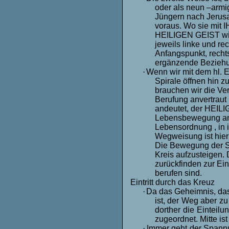
oder als neun –armi
Jüngern nach Jerusa
voraus. Wo sie mit 
HEILIGEN GEIST wie
jeweils linke und rec
Anfangspunkt, recht
ergänzende Bezieh
·
Wenn wir mit dem hl. E
Spirale öffnen hin 
brauchen wir die Ve
Berufung anvertraut
andeutet, der HEILI
Lebensbewegung anzu
Lebensordnung , in 
Wegweisung ist hier 
Die Bewegung der Sp
Kreis aufzusteigen. 
zurückfinden zur Ein
berufen sind.
Eintritt durch das Kreuz
·
Da das Geheimnis, da
ist, der Weg aber z
dorther die Einteil
zugeordnet. Mitte i
·
Immer geht der Spann