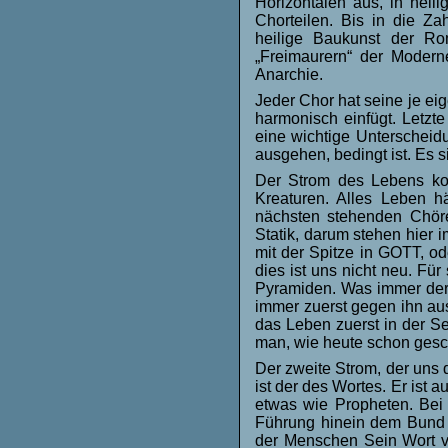
Horizontalen aus, in heil
Chorteilen. Bis in die 
heilige Baukunst der R
„Freimaurern“ der Modern
Anarchie.
Jeder Chor hat seine je ei
harmonisch einfügt. Letzt
eine wichtige Unterscheid
ausgehen, bedingt ist. Es s
Der Strom des Lebens ko
Kreaturen. Alles Leben
nächsten stehenden Chöre
Statik, darum stehen hier
mit der Spitze in GOTT, o
dies ist uns nicht neu. Fü
Pyramiden. Was immer der 
immer zuerst gegen ihn aus
das Leben zuerst in der Se
man, wie heute schon gesch
Der zweite Strom, der un
ist der des Wortes. Er ist 
etwas wie Propheten. Bei
Führung hinein dem Bund u
der Menschen Sein Wort v