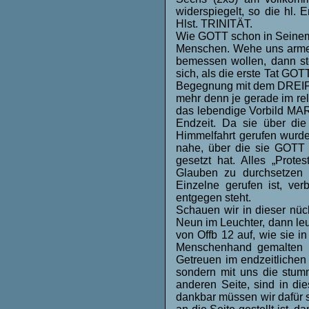
widerspiegelt, so die hl.
Hlst. TRINITÄT.
Wie GOTT schon in Seinem 
Menschen. Wehe uns arme
bemessen wollen, dann ste
sich, als die erste Tat GO
Begegnung mit dem DREIFA
mehr denn je gerade im rel
das lebendige Vorbild MA
Endzeit. Da sie über di
Himmelfahrt gerufen wurde,
nahe, über die sie GOTT a
gesetzt hat. Alles „Prot
Glauben zu durchsetzen 
Einzelne gerufen ist, ve
entgegen steht.
Schauen wir in dieser nüc
Neun im Leuchter, dann le
von Offb 12 auf, wie sie 
Menschenhand gemalten Bi
Getreuen im endzeitlichen 
sondern mit uns die stumm
anderen Seite, sind in die
dankbar müssen wir dafür s