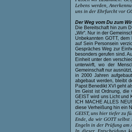
Lebens werden, Anerkennun
uns in der Ehrfurcht vor GO
Der Weg vom Du zum Wir
Die Bereitschaft hin zum D
„Wir“. Nur in der Gemeins
Unbekannten GOTT, dem 
auf Sein Personsein verzi
Gespräches Weg zur Einheit
besonders gerufen sind. Auc
Einheit unter den verschie
unterwirft, wo der Mens
Gemeinschaft nur ausnützt,
in 2000 Jahren aufgebaut
abgebaut werden, bleibt d
Papst Benedikt XVI geht als
Im Geist ist Ordnung, di
GEIST wird uns Licht und 
ICH MACHE ALLES NEU!“ W
diese Verheißung hin ein
GEIST, uns hier tiefer zu 
Ende, da wir GOTT selbst 
Engeln in der Prüfung am 
In dieser Entscheidung k