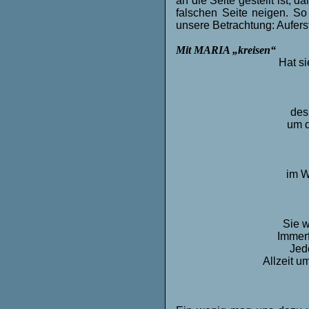
an die Seite gestellt ist,
falschen Seite neigen. So
unsere Betrachtung: Aufers
Mit MARIA „kreisen“
Hat si
des
um d
im 
Sie w
Immerf
Jed
Allzeit u