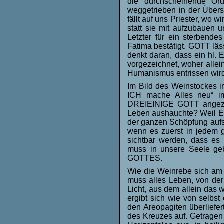
die durchscheinende Ord
weggetrieben in der Übers
fällt auf uns Priester, wo 
statt sie mit aufzubauen u
Letzter für ein sterbend
Fatima bestätigt. GOTT lä
denkt daran, dass ein hl.
vorgezeichnet, woher alle
Humanismus entrissen wir
Im Bild des Weinstockes i
ICH mache Alles neu“ im
DREIEINIGE GOTT angezei
Leben aushauchte? Weil ER 
der ganzen Schöpfung aufst
wenn es zuerst in jedem g
sichtbar werden, dass es 
muss in unsere Seele ge
GOTTES.
Wie die Weinrebe sich am 
muss alles Leben, von der
Licht, aus dem allein das
ergibt sich wie von selbst
den Areopagiten überliefe
des Kreuzes auf. Getragen