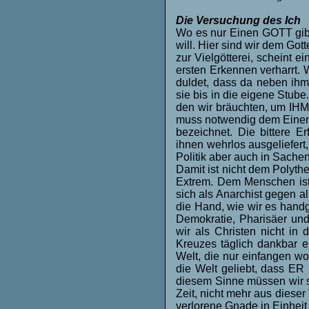
Die Versuchung des Ich
Wo es nur Einen GOTT gibt,
will. Hier sind wir dem Go
zur Vielgötterei, scheint e
ersten Erkennen verharrt. We
duldet, dass da neben ihm
sie bis in die eigene Stube
den wir bräuchten, um IHM
muss notwendig dem Einen
bezeichnet. Die bittere E
ihnen wehrlos ausgeliefert
Politik aber auch in Sachen
Damit ist nicht dem Polythe
Extrem. Dem Menschen ist 
sich als Anarchist gegen a
die Hand, wie wir es handgr
Demokratie, Pharisäer un
wir als Christen nicht in
Kreuzes täglich dankbar e
Welt, die nur einfangen w
die Welt geliebt, dass ER
diesem Sinne müssen wir s
Zeit, nicht mehr aus diese
verlorene Gnade in Einheit