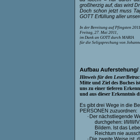
großherzig auf, das wird 
Doch schon jetzt muss Tag
GOTT Erfüllung aller unse
In der Bereitung auf Pfingsten 201
Freitag, 27. Mai 2011,
im Dank an GOTT durch MARIA
für die Seligsprechung von Johann
Aufbau Auferstehung/
Hinweis für den Leser/Betrac
Mitte und Ziel des Buches ist
uns zu einer tieferen Erken
und aus dieser Erkenntnis d
Es gibt drei Wege in die 
PERSONEN zuzuordnen:
·
Der nächstliegende We
durchgehen: I/II/III/
Bildern. Ist das Le
Reichtum nie aussc
·
Die zweite Weise ist, d