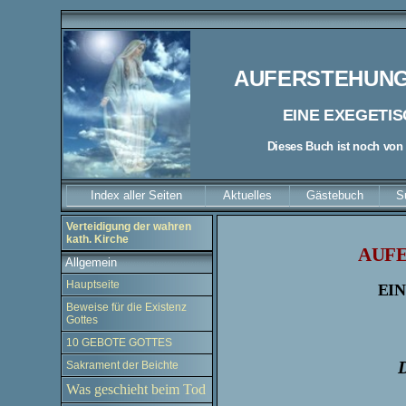
AUFERSTEHUNG
EINE EXEGETI
Dieses Buch ist noch von
Index aller Seiten
Aktuelles
Gästebuch
S
Verteidigung der wahren
kath. Kirche
AUF
Allgemein
Hauptseite
EI
Beweise für die Existenz
Gottes
10 GEBOTE GOTTES
D
Sakrament der Beichte
Was geschieht beim Tod