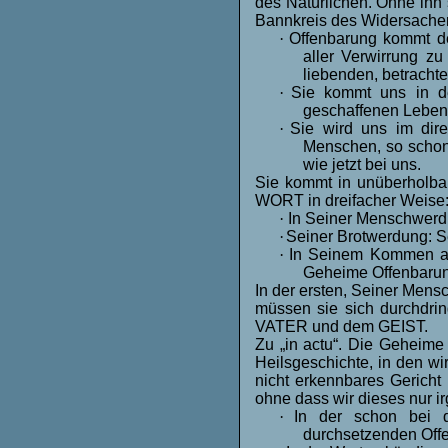
des Natürlichen. Ohne ihn
Bannkreis des Widersacher
·
Offenbarung kommt de
aller Verwirrung z
liebenden, betracht
·
Sie kommt uns in 
geschaffenen Lebensr
·
Sie wird uns im dir
Menschen, so schon 
wie jetzt bei uns.
Sie kommt in unüberhol
WORT in dreifacher Weise
·
In Seiner Menschwerd
·
Seiner Brotwerdung: S
·
In Seinem Kommen als
Geheime Offenbarun
In der ersten, Seiner Men
müssen sie sich durchdri
VATER und dem GEIST.
Zu „in actu“. Die Geheime 
Heilsgeschichte, in den wir
nicht erkennbares Gericht
ohne dass wir dieses nur 
·
In der schon bei 
durchsetzenden Offe