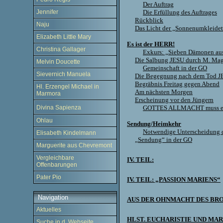
Der Auftrag
Die Erfüllung des Auftrages
Jennifer
Rückblick
Naju
Das Licht der „Sonnenumkleidet
Elizabeth Little Mary
Es ist der HERR!
Christina Gallager
Exkurs: „Sieben Dämonen au
Die Salbung JESU durch M. Ma
Melvin Doucette
Gemeinschaft in der GO
Sievernich Manuela
Die Begegnung nach dem Tod 
Begräbnis Freitag gegen Abend
Hl. Erzengel Michael in
Am nächsten Morgen
Marmora
Erscheinung vor den Jüngern
GOTTES ALLMACHT muss es
Divina Sapienza
Ohlau
Sendung/Heimkehr
Notwendige Unterscheidung 
Elisabeth Kindelmann
„Sendung“ in der GO
Marguerite aus Chevremont
Vergleichbare
IV. TEIL:
Offenbarungen
Pater Pio
IV. TEIL: „PASSION MARIENS“
Navigation
AUS DER OHNMACHT DES BRO
Aktuelles
HLST. EUCHARISTIE UND MAR
Suche in d. Webseite