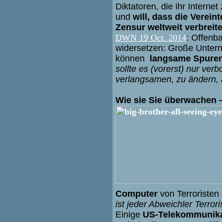
Diktatoren, die ihr Interne
und
will, dass die Verein
Zensur weltweit verbreite
DWN 19 Oct. 2014
: Offenb
widersetzen: Große Unter
können
langsame Spuren 
sollte es (vorerst) nur ver
verlangsamen, zu ändern, 
Wie sie Sie überwachen –
Computer
von Terroristen
ist jeder Abweichler Terrori
Einige
US-Telekommunikat