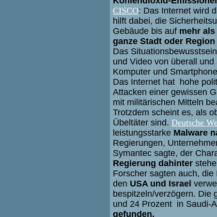
Kohlendioxid-Emissione
CISCO
: Das Internet wird 
hilft dabei, die Sicherhei
Gebäude bis auf
mehr als 
ganze Stadt oder Regio
Das Situationsbewusstsein 
und Video von überall und 
Komputer und Smartphone
Das Internet hat hohe pol
Attacken einer gewissen 
mit militärischen Mitteln 
Trotzdem scheint es, als 
Übeltäter sind.
Deutsche We
leistungsstarke
Malware 
Regierungen, Unternehmen
Symantec sagte, der Char
Regierung dahinter
stehe
Forscher sagten auch, die
den
USA und Israel
verwe
bespitzeln/verzögern. Die
und 24 Prozent in Saudi-A
gefunden.