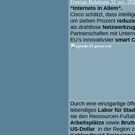
Foreign Relations 31 oct. 20
“Internets in Allem”.
Cisco schätzt, dass intell
um sieben Prozent
reduzi
als drahtlose
Netzwerkzu
Partnerschaften mit Unte
EU’s innovativster
smart C
Durch eine einzigartige öffe
lebendiges
Labor für Sta
sie den Ressourcen-Fußabd
Arbeitsplätze
sowie
Brutt
US-Dollar
in der Region zu