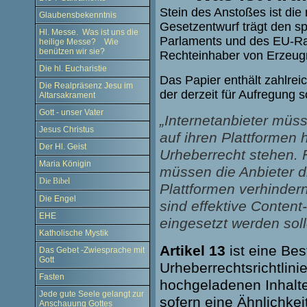
Stein des Anstoßes ist di
Glaubensbekenntnis
Gesetzentwurf trägt den sp
Hl. Messe. Was ist uns die
Parlaments und des EU-Rats
heilige Messe? Wie
benützen wir sie?
Rechteinhaber von Erzeugn
Die hl. Eucharistie
Das Papier enthält zahlrei
Die Realpräsenz Jesu im
der derzeit für Aufregung so
Altarsakrament
Gott - unser Vater
„Internetanbieter müss
Jesus Christus
auf ihren Plattformen
Der Hl. Geist
Urheberrecht stehen. 
Maria Königin
müssen die Anbieter di
Die Bibel
Plattformen verhinde
Die Engel
sind effektive Conten
EHE
eingesetzt werden soll
Katholische Mystik
Artikel 13
ist eine Be
Das Gebet -Zwiesprache mit
Gott
Urheberrechtsrichtlinie
Fasten
hochgeladenen Inhalt
Jede gute Seele gelangt zur
sofern eine Ähnlichke
Anschauung Gottes