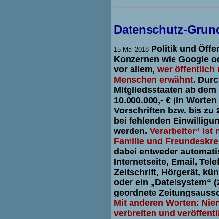
Datenschutz-Grun
Politik und Öffe
15 Mai 2018
Konzernen wie Google od
vor allem,
wer öffentlic
Menschen erwähnt.
Durc
Mitgliedsstaaten ab dem 
10.000.000,- € (in Worten
Vorschriften bzw. bis zu 
bei fehlenden Einwilligu
werden.
Verarbeiter“ is
Familie und Freundeskre
dabei entweder automatis
Internetseite, Email, Tel
Zeitschrift, Hörgerät, k
oder ein „Dateisystem“ (
geordnete Zeitungsaussc
Mit anderen Worten: Nie
verbreiten und veröffent