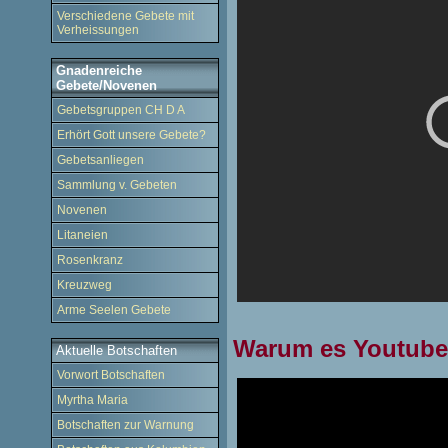
Verschiedene Gebete mit
Verheissungen
Gnadenreiche
Gebete/Novenen
Gebetsgruppen CH D A
Erhört Gott unsere Gebete?
Gebetsanliegen
Sammlung v. Gebeten
Novenen
Litaneien
Rosenkranz
Kreuzweg
Arme Seelen Gebete
Warum es Youtube 
Aktuelle Botschaften
Vorwort Botschaften
Myrtha Maria
Botschaften zur Warnung