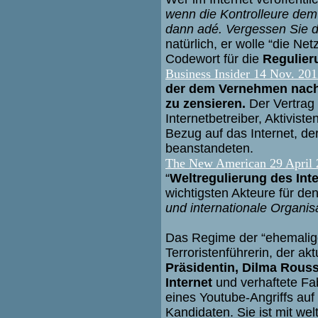
wenn die Kontrolleure dem
dann adé.
Vergessen Sie d
natürlich, er wolle “die Net
Codewort für die
Regulier
Business Insider 14 Nov. 20
der dem Vernehmen nach 
zu zensieren.
Der Vertrag 
Internetbetreiber, Aktivis
Bezug auf das Internet, der 
beanstandeten.
The New American 29 April 
“
Weltregulierung des Int
wichtigsten Akteure für d
und internationale Organis
Das Regime der “ehemali
Terroristenführerin, der akt
Präsidentin, Dilma Rouss
Internet
und verhaftete Fa
eines Youtube-Angriffs auf 
Kandidaten. Sie ist mit we