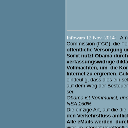
Infowars 12 Nov. 2014
: Am 
Commission (FCC), die Fe
öffentliche Versorgung
u
Somit
nutzt Obama durch 
verfassungswidrige dikta
Vollmachten, um die Kon
Internet zu ergreifen
. Gu
eindeutig, dass dies ein se
auf dem Weg der Besteue
sei.
Obama ist Kommunist, und 
NSA 150%.
Die einzige Art, auf die die
den Verkehrsfluss amtli
Alle eMails werden
durc
Wer im Internet veröffentli