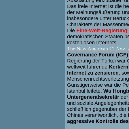
Ausstattung einzubauen u
Das freie Internet ist die 
der Meinungsäußerung und 
insbesondere unter Berücks
Charakters der Massenme
Die
Eine-Welt-Regierung
demokratischen Staaten be
kostenlosen Internets.
The New American 12 Nov. 
Governance Forum (IGF)
Regierung der Türkei war 
weltweit führende
Kerkerm
Internet zu zensieren
, so
Menschenrechtsverletzung
Günstigerweise war die Per
Istanbul leitete,
Wu Hongb
Untergeneralsekretär
der 
und soziale Angelegenhei
schließlich gegenüber der
Chinas verantwortlich, die
aggressive Kontrolle des