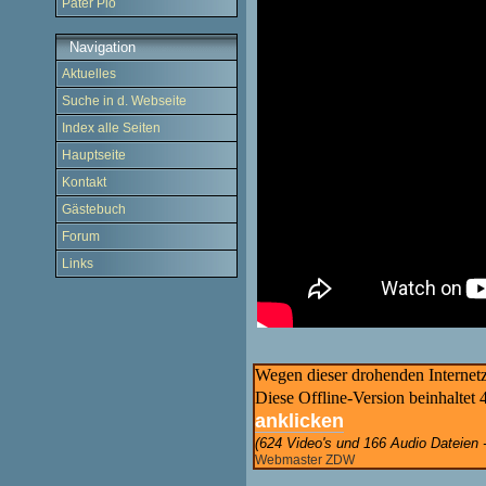
Pater Pio
Navigation
Aktuelles
Suche in d. Webseite
Index alle Seiten
Hauptseite
Kontakt
Gästebuch
Forum
Links
Wegen dieser
drohenden Interne
Diese Offline-Version beinhalte
anklicken
(
624 Video's und 166 Audio Dateien
Webmaster ZDW