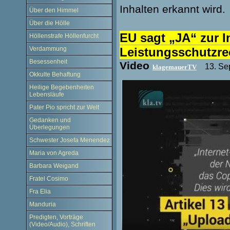
Inhalten erkannt wird.
Über den Himmel
Über die Hölle
EU sagt „JA“ zur 
Höllenstrafe Höllenfurcht
Verdammung
Leistungsschutzr
Besessenheit
Video
13. Se
klagemauerTV
Okkulte Behaftung
Heilige Begebenheiten
Lebensläufe
Pater Pio spricht zur Welt
Gedanken und
Überlegungen
Schwester Josefa Menendez
Maria von Agreda
Barbara Weigand
Fratel Cosimo
Fra Elia
Manduria
Predigten, Vorträge
(Video/Audio), Schriften