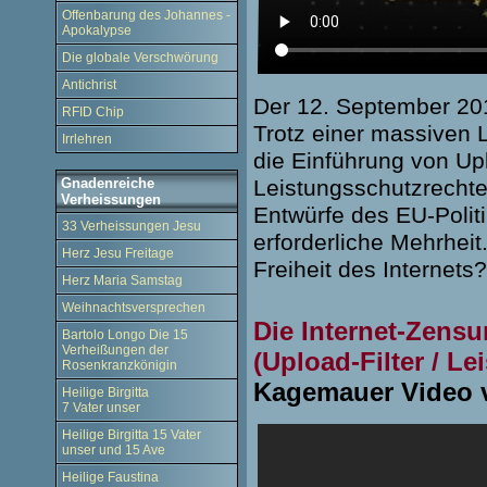
Offenbarung des Johannes -
Apokalypse
Die globale Verschwörung
Antichrist
Der 12. September 2018
RFID Chip
Trotz einer massiven
Irrlehren
die Einführung von Upl
Gnadenreiche
Leistungsschutzrechtes
Verheissungen
Entwürfe des EU-Politi
33 Verheissungen Jesu
erforderliche Mehrheit
Herz Jesu Freitage
Freiheit des Internet
Herz Maria Samstag
Weihnachtsversprechen
Die Internet-Zens
Bartolo Longo Die 15
Verheißungen der
(Upload-Filter / L
Rosenkranzkönigin
Kagemauer Video 
Heilige Birgitta
7 Vater unser
Heilige Birgitta 15 Vater
unser und 15 Ave
Heilige Faustina