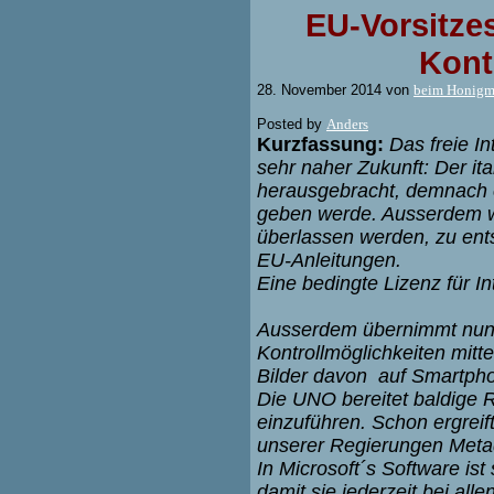
EU-Vorsitzes
Kontr
28. November 2014 von
beim Honigm
Posted
by
Anders
Kurzfassung:
Das freie In
sehr naher Zukunft: Der it
herausgebracht, demnach e
geben werde. Ausserdem wi
überlassen werden, zu ent
EU-Anleitungen.
Eine bedingte Lizenz für In
Ausserdem übernimmt nun da
Kontrollmöglichkeiten mit
Bilder davon auf Smartpho
Die UNO bereitet baldige R
einzuführen. Schon ergreift
unserer Regierungen Metad
In Microsoft´s Software ist
damit sie jederzeit bei all