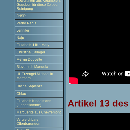
Botschaften aus Kolumbien.
Gegeben für diese Zeit der
Reinigung
JNSR
Pedro Regis
Jennifer
Naju
Elizabeth Little Mary
Christina Gallager
Melvin Doucette
Sievernich Manuela
Hl. Erzengel Michael in
Marmora
Divina Sapienza
Ohlau
Artikel 13 de
Elisabeth Kindelmann
(Liebesflamme)
Marguerite aus Chevremont
Vergleichbare
Offenbarungen