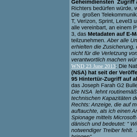
Geheimdiensten Zugriff 
Richters bedürfen würde, 
Die großen Telekommunik
T, Verizon, Sprint, Level3
alle vereinbart, an einem
3, das
Metadaten auf E-Ma
teilzunehmen.
Aber alle U
erhielten die Zusicherung,
nicht für die Verletzung v
verantwortlich machen wür
WND 23 June 2013
: Die Na
(NSA) hat seit der Veröf
95 Hintertür-Zugriff auf
das Joseph Farah G2 Bulle
Die NSA lehnt routinemäßi
technischen Kapazitäten de
Rechts: Anzeige, die auf
auftauchte, als ich einen A
Spionage mittels Microsoft-
dänisch und bedeutet: ” Wi
notwendiger Treiber fehlt.
bringen”.