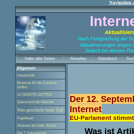
Navigation 
Intern
Aktualisier
Nach Fertigstellung der S
Aktualisierungen wegen d
Jedoch bei diesem Th
Index aller Seiten
Aktuelles
Gästebuch
Suc
Allgemein
Hauptseite
Beweise für die Existenz
Gottes
10 GEBOTE GOTTES
Der 12. Septem
Sakrament der Beichte
Internet
Was geschieht beim Tod
EU-Parlament stimmt 
Fegefeuer
Ablässe der kath. Kirche
Was ist Art
Die 7 Sakramente