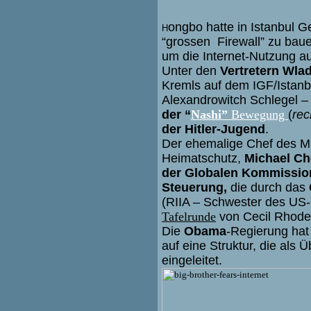
ongbo hatte in Istanbul 
H
“grossen Firewall” zu bau
um die Internet-Nutzung au
Unter den
Vertretern Wlad
Kremls auf dem IGF/Istanb
Alexandrowitch Schlegel –
der “
Nashi”
Bewegung
(
rec
der Hitler-Jugend
.
Der ehemalige Chef des Mi
Heimatschutz,
Michael Che
der Globalen Kommission 
Steuerung,
die durch das
(RIIA – Schwester des US
Tafelrunde
von Cecil Rhodes 
Die
Obama
-Regierung hat 
auf eine Struktur, die als 
eingeleitet.