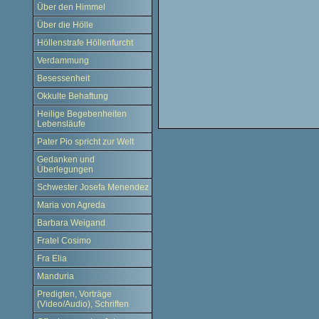
Über den Himmel
Über die Hölle
Höllenstrafe Höllenfurcht
Verdammung
Besessenheit
Okkulte Behaftung
Heilige Begebenheiten
Lebensläufe
Pater Pio spricht zur Welt
Gedanken und
Überlegungen
Schwester Josefa Menendez
Maria von Agreda
Barbara Weigand
Fratel Cosimo
Fra Elia
Manduria
Predigten, Vorträge
(Video/Audio), Schriften