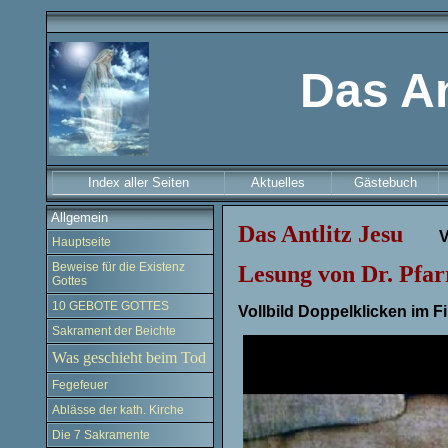
Das An
Index aller Seiten
Aktuelles
Gästebuch
Allgemein
Das Antlitz Jesu
V
Hauptseite
Beweise für die Existenz
Lesung von
Dr. Pfa
Gottes
10 GEBOTE GOTTES
Vollbild Doppelklicken im F
Sakrament der Beichte
Was geschieht beim Tod
Fegefeuer
Ablässe der kath. Kirche
Die 7 Sakramente