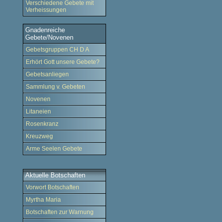
Verschiedene Gebete mit
Verheissungen
Gnadenreiche
Gebete/Novenen
Gebetsgruppen CH D A
Erhört Gott unsere Gebete?
Gebetsanliegen
Sammlung v. Gebeten
Novenen
Litaneien
Rosenkranz
Kreuzweg
Arme Seelen Gebete
Aktuelle Botschaften
Vorwort Botschaften
Myrtha Maria
Botschaften zur Warnung