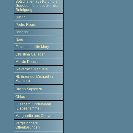
Botschaften aus Kolumbien.
Gegeben für diese Zeit der
Reinigung
JNSR
Pedro Regis
Jennifer
Naju
Elizabeth Little Mary
Christina Gallager
Melvin Doucette
Sievernich Manuela
Hl. Erzengel Michael in
Marmora
Divina Sapienza
Ohlau
Elisabeth Kindelmann
(Liebesflamme)
Marguerite aus Chevremont
Vergleichbare
Offenbarungen