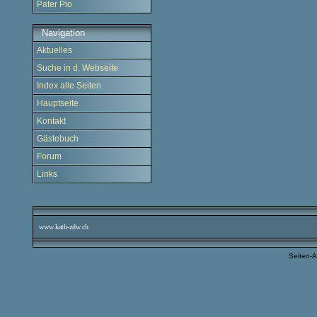
Pater Pio
Navigation
Aktuelles
Suche in d. Webseite
Index alle Seiten
Hauptseite
Kontakt
Gästebuch
Forum
Links
www.kath-zdw.ch
Seiten-