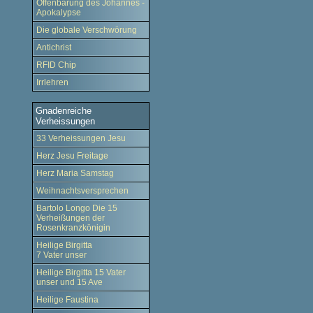
Offenbarung des Johannes -
Apokalypse
Die globale Verschwörung
Antichrist
RFID Chip
Irrlehren
Gnadenreiche
Verheissungen
33 Verheissungen Jesu
Herz Jesu Freitage
Herz Maria Samstag
Weihnachtsversprechen
Bartolo Longo Die 15
Verheißungen der
Rosenkranzkönigin
Heilige Birgitta
7 Vater unser
Heilige Birgitta 15 Vater
unser und 15 Ave
Heilige Faustina