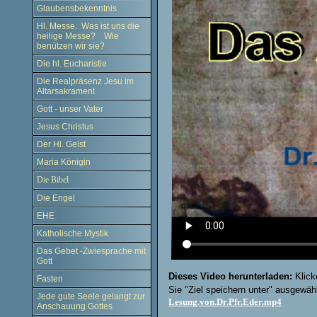
Glaubensbekenntnis
Hl. Messe. Was ist uns die
heilige Messe? Wie
benützen wir sie?
Die hl. Eucharistie
Die Realpräsenz Jesu im
Altarsakrament
Gott - unser Vater
Jesus Christus
Der Hl. Geist
Maria Königin
Die Bibel
Die Engel
EHE
Katholische Mystik
Das Gebet -Zwiesprache mit
Gott
Dieses Video herunterladen:
Klick
Fasten
Sie "Ziel speichern unter" ausgewäh
Jede gute Seele gelangt zur
Lesung.von.Dr.Pfr.Eder.mp4
Anschauung Gottes