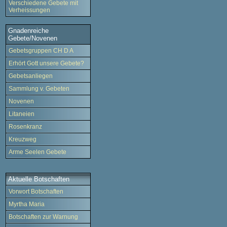
Verschiedene Gebete mit
Verheissungen
Gnadenreiche
Gebete/Novenen
Gebetsgruppen CH D A
Erhört Gott unsere Gebete?
Gebetsanliegen
Sammlung v. Gebeten
Novenen
Litaneien
Rosenkranz
Kreuzweg
Arme Seelen Gebete
Aktuelle Botschaften
Vorwort Botschaften
Myrtha Maria
Botschaften zur Warnung