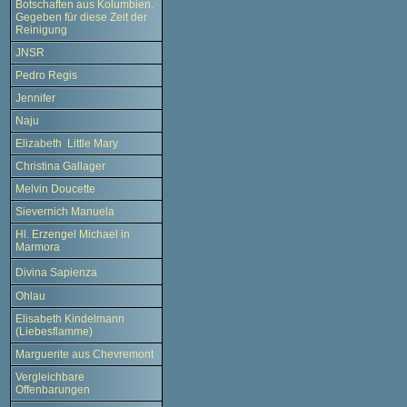
Botschaften aus Kolumbien.
Gegeben für diese Zeit der
Reinigung
JNSR
Pedro Regis
Jennifer
Naju
Elizabeth Little Mary
Christina Gallager
Melvin Doucette
Sievernich Manuela
Hl. Erzengel Michael in
Marmora
Divina Sapienza
Ohlau
Elisabeth Kindelmann
(Liebesflamme)
Marguerite aus Chevremont
Vergleichbare
Offenbarungen