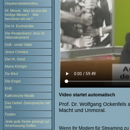
Glaubensbekenntnis
Hl. Messe. Was ist uns die
heilige Messe? Wie
benützen wir sie?
Die hl. Eucharistie
Die Realpräsenz Jesu im
Altarsakrament
Gott - unser Vater
Jesus Christus
Der Hl. Geist
Maria Königin
Die Bibel
Die Engel
EHE
Video startet automati
Katholische Mystik
Das Gebet -Zwiesprache mit
Prof. Dr. Wolfgang Ockenfels a
Gott
Macht und Unmoral.
Fasten
.
Jede gute Seele gelangt zur
Anschauung Gottes
Wenn Ihr Modem für Streaming zu 