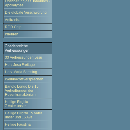
Offenbarung des Johannes -
Apokalypse
Die globale Verschwörung
Antichrist
RFID Chip
Irrlehren
Gnadenreiche
Verheissungen
33 Verheissungen Jesu
Herz Jesu Freitage
Herz Maria Samstag
Weihnachtsversprechen
Bartolo Longo Die 15
Verheißungen der
Rosenkranzkönigin
Heilige Birgitta
7 Vater unser
Heilige Birgitta 15 Vater
unser und 15 Ave
Heilige Faustina