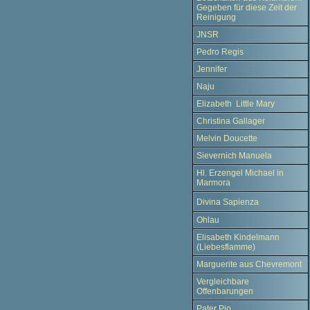
Gegeben für diese Zeit der
Reinigung
JNSR
Pedro Regis
Jennifer
Naju
Elizabeth Little Mary
Christina Gallager
Melvin Doucette
Sievernich Manuela
Hl. Erzengel Michael in
Marmora
Divina Sapienza
Ohlau
Elisabeth Kindelmann
(Liebesflamme)
Marguerite aus Chevremont
Vergleichbare
Offenbarungen
Pater Pio