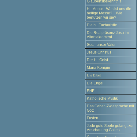
Glaubensbekenntnis
Hl. Messe. Was ist uns die
heilige Messe? Wie
benützen wir sie?
Die hl. Eucharistie
Die Realpräsenz Jesu im
Altarsakrament
Gott - unser Vater
Jesus Christus
Der Hl. Geist
Maria Königin
Die Bibel
Die Engel
EHE
Katholische Mystik
Das Gebet -Zwiesprache mit
Gott
Fasten
Jede gute Seele gelangt zur
Anschauung Gottes