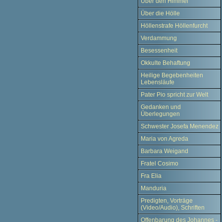
Über den Himmel
Über die Hölle
Höllenstrafe Höllenfurcht
Verdammung
Besessenheit
Okkulte Behaftung
Heilige Begebenheiten
Lebensläufe
Pater Pio spricht zur Welt
Gedanken und
Überlegungen
Schwester Josefa Menendez
Maria von Agreda
Barbara Weigand
Fratel Cosimo
Fra Elia
Manduria
Predigten, Vorträge
(Video/Audio), Schriften
Offenbarung des Johannes -