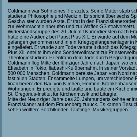
Goldmann war Sohn eines Tierarztes. Seine Mutter starb scho
studierte Philosophie und Medizin. Er spricht über sechs S
Geschwister wurden Ärzte. Er trat in den Franziskanerorden
zur Wehrmacht einberufen und zur Waffen-SS strafversetzt. 
Widerstandsgruppe des 20. Juli mit Kurierdiensten nach Fran
hatte eine Audienz bei Papst Pius XII.. Er wurde auf dem M
gefangen genommen und in ein Kriegsgefangenenlager in 
eingeliefert. Er wurde zum Tode verurteilt durch das Kriegsger
Pius XII. erteilte ihm eine Sondervollmacht zur Priesterwei
Theologiestudium. Er entrann dem Tode durch Begnadigun
Goldmann flog Mitte der fünfziger Jahre nach Japan, wo er d
Elisabeth in Tokio, Itabashi-Ku übernahm. In seiner Vorstadt
500 000 Menschen. Goldmann bereiste Japan von Nord nach
fast allen Städten. Er sammelte Lumpen, um verschiedene P
finanzieren: den Bau von Kirchen, Heimen, Krankenhäusern,
Wohnungen. Er predigte und taufte und baute ein Kirchenmus
St. Gregorius-Institut für Kirchenmusik und Liturgie.
Mitte der Neunziger Jahre des 20. Jahrhunderts kehrte er in
Franziskaner auf dem Frauenberg zurück. Es kamen Besuch
sehen wollten: Beichtkinder, Täuflinge, Musikergruppen.
.