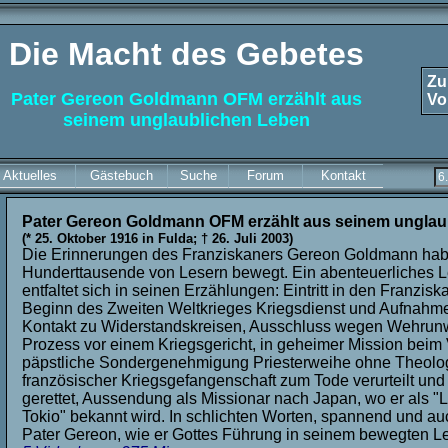
Die Macht des Gebetes
Zu
Pater
Gereon Goldmann OFM erzählt aus
Vo
seinem unglaublichen Leben
Aktuelles
Gästebuch
Suche
Forum
Kontakt
Pater
Gereon Goldmann OFM erzählt aus seinem unglau
(* 25. Oktober 1916 in Fulda; † 26. Juli 2003)
Die Erinnerungen des Franziskaners Gereon Goldmann ha
Hunderttausende von Lesern bewegt. Ein abenteuerliches 
entfaltet sich in seinen Erzählungen: Eintritt in den Franzis
Beginn des Zweiten Weltkrieges Kriegsdienst und Aufnahme
Kontakt zu Widerstandskreisen, Ausschluss wegen Wehrunw
Prozess vor einem Kriegsgericht, in geheimer Mission beim 
päpstliche Sondergenehmigung Priesterweihe ohne Theolog
französischer Kriegsgefangenschaft zum Tode verurteilt und i
gerettet, Aussendung als Missionar nach Japan, wo er als
Tokio" bekannt wird. In schlichten Worten, spannend und au
Pater Gereon, wie er Gottes Führung in seinem bewegten Le