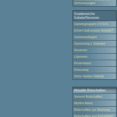
Verheissungen
Gnadenreiche
Gebete/Novenen
Gebetsgruppen CH D A
Erhört Gott unsere Gebete?
Gebetsanliegen
Sammlung v. Gebeten
Novenen
Litaneien
Rosenkranz
Kreuzweg
Arme Seelen Gebete
Aktuelle Botschaften
Vorwort Botschaften
Myrtha Maria
Botschaften zur Warnung
Botschaften aus Kolumbien.