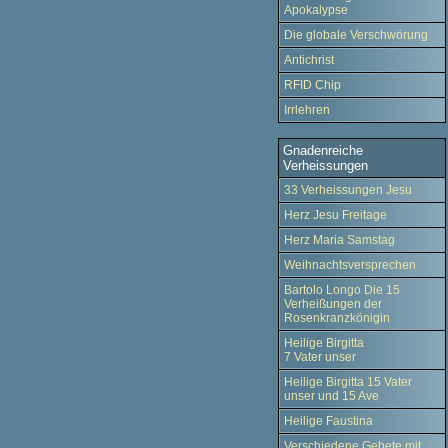
Apokalypse
Die globale Verschwörung
Antichrist
RFID Chip
Irrlehren
Gnadenreiche
Verheissungen
33 Verheissungen Jesu
Herz Jesu Freitage
Herz Maria Samstag
Weihnachtsversprechen
Bartolo Longo Die 15
Verheißungen der
Rosenkranzkönigin
Heilige Birgitta
7 Vater unser
Heilige Birgitta 15 Vater
unser und 15 Ave
Heilige Faustina
Verschiedene Gebete mit