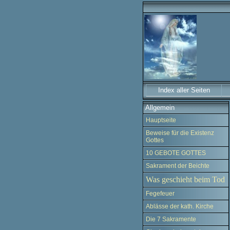
Index aller Seiten
Allgemein
Hauptseite
Beweise für die Existenz
Gottes
10 GEBOTE GOTTES
Sakrament der Beichte
Was geschieht beim Tod
Fegefeuer
Ablässe der kath. Kirche
Die 7 Sakramente