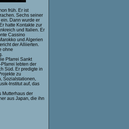
n früh. Er ist
prachen. Sechs seiner
 ein. Dann wurde er
Er hatte Kontakte zur
kreich und Italien. Er
onte Cassino
Marokko und Algerien
icht der Alliierten.
he ohne
g.
ie Pfarrei Sankt
-Pfarrei lebten der
 Süd. Er predigte in
rojekte zu
 Sozialstationen,
ik-Institut auf, das
s Mutterhaus der
er aus Japan, die ihn