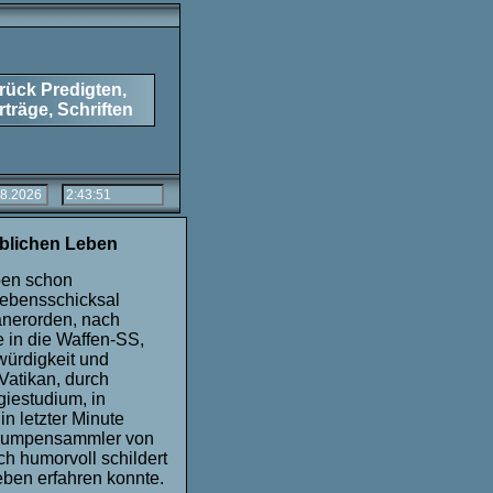
rück Predigten,
rträge, Schriften
blichen Leben
ben schon
Lebensschicksal
kanerorden, nach
 in die Waffen-SS,
ürdigkeit und
Vatikan, durch
iestudium, in
n letzter Minute
 "Lumpensammler von
ch humorvoll schildert
ben erfahren konnte.