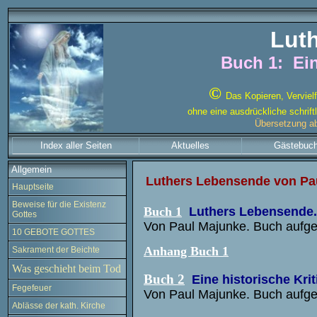
Lut
Buch 1:
Ei
©
Das Kopieren, Vervielf
ohne eine ausdrückliche schrif
Übersetzung ab
Index aller Seiten
Aktuelles
Gästebuc
Allgemein
Luthers Lebensende von Pa
Hauptseite
Beweise für die Existenz
Buch 1
Luthers Lebensende.
Gottes
Von Paul Majunke. Buch au
10 GEBOTE GOTTES
Anhang Buch 1
Sakrament der Beichte
Was geschieht beim Tod
Buch 2
Eine historische Kri
Fegefeuer
Von Paul Majunke. Buch aufg
Ablässe der kath. Kirche