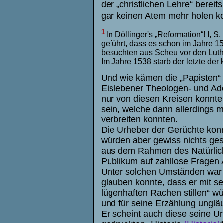
der „christlichen Lehre“ bereit
gar keinen Atem mehr holen k
1
In Döllinger's „Reformation“! I, 
geführt, dass es schon im Jahre 1
besuchten aus Scheu vor den Luthe
Im Jahre 1538 starb der letzte der
Und wie kämen die „Papisten“ 
Eislebener Theologen- und Adel
nur von diesen Kreisen konnt
sein, welche dann allerdings m
verbreiten konnten.
Die Urheber der Gerüchte kon
würden aber gewiss nichts ges
aus dem Rahmen des Natürliche
Publikum auf zahllose Fragen 
Unter solchen Umständen war 
glauben konnte, dass er mit s
lügenhaften Rachen stillen“ wü
und für seine Erzählung unglä
Er scheint auch diese seine Un