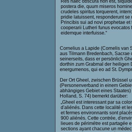
Res haec obscura non est, siqui
postera die, quum miseros homine
crudeles spiritus torquerent, interr
pridie latuissent, responderunt s
Princibis sui ad novi prophetae et f
cooperarii Lutheri funus evocatos 
eidemque interfuisse.“
Cornelius a Lapide (Cornelis van 
aus Tilmann Bredenbach, Sacrae co
seinerseits, dass er persönlich 
dorthin zum Grabmal der heiligen
energumenos, qui eo ad St. Dympn
Der Ort Gheel, zwischen Brüssel 
(Personenverband in einem Gebie
abhängiges Gebiet eines Staates) 
Holland, S. 74) bemerkt darüber:
„Gheel est interessant par sa colo
d'aliénés. Dans cette localité et le
et fermes environnants sont placé
900 aliénés. Cette contrée, d'envi
lieues de périmétre est partagée e
sections ayant chacune un médeci