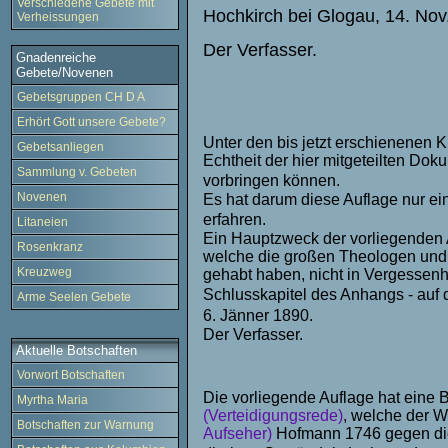
Verschiedene Gebete mit
Hochkirch bei Glogau, 14. Nov
Verheissungen
Der Verfasser.
Gnadenreiche
Gebete/Novenen
Gebetsgruppen CH D A
Erhört Gott unsere Gebete?
Unter den bis jetzt erschienenen K
Gebetsanliegen
Echtheit der hier mitgeteilten D
Sammlung v. Gebeten
vorbringen können.
Novenen
Es hat darum diese Auflage nur e
erfahren.
Litaneien
Ein Hauptzweck der vorliegenden Ar
Rosenkranz
welche die großen Theologen und 
Kreuzweg
gehabt haben, nicht in Vergessenhe
Schlusskapitel des Anhangs - auf 
Arme Seelen Gebete
6. Jänner 1890.
Der Verfasser.
Aktuelle Botschaften
Vorwort Botschaften
Die vorliegende Auflage hat eine 
Myrtha Maria
(
Verteidigungsrede)
, welche der W
Botschaften zur Warnung
Aufseher)
Hofmann 1746 gegen die 