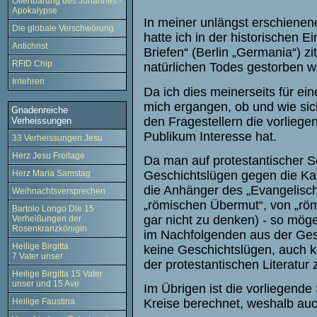
Offenbarung des Johannes -
Apokalypse
In meiner unlängst erschiene
Die globale Verschwörung
hatte ich in der historischen 
Antichrist
Briefen“ (Berlin „Germania“) zi
RFID Chip
natürlichen Todes gestorben w
Irrlehren
Da ich dies meinerseits für e
mich ergangen, ob und wie sic
Gnadenreiche
den Fragestellern die vorliege
Verheissungen
Publikum Interesse hat.
33 Verheissungen Jesu
Herz Jesu Freitage
Da man auf protestantischer S
Geschichtslügen gegen die Kat
Herz Maria Samstag
die Anhänger des „Evangelisc
Weihnachtsversprechen
„römischen Übermut“, von „rö
Bartolo Longo Die 15
gar nicht zu denken) - so mög
Verheißungen der
Rosenkranzkönigin
im Nachfolgenden aus der Gesc
Heilige Birgitta
keine Geschichtslügen, auch k
7 Vater unser
der protestantischen Literatur
Heilige Birgitta 15 Vater
unser und 15 Ave
Im Übrigen ist die vorliegende 
Heilige Faustina
Kreise berechnet, weshalb auc