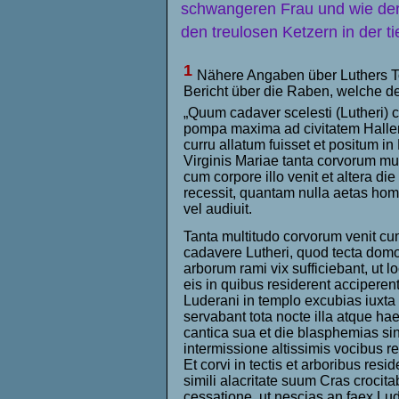
schwangeren Frau und wie der H
den treulosen Ketzern in der ti
1
Nähere Angaben über Luthers To
Bericht über die Raben, welche der
„Quum cadaver scelesti (Lutheri) 
pompa maxima ad civitatem Halle
curru allatum fuisset et positum in
Virginis Mariae tanta corvorum mu
cum corpore illo venit et altera di
recessit, quantam nulla aetas hom
vel audiuit.
Tanta multitudo corvorum venit c
cadavere Lutheri, quod tecta dom
arborum rami vix sufficiebant, ut lo
eis in quibus residerent acciperent
Luderani in templo excubias iuxta
servabant tota nocte illa atque hae
cantica sua et die blasphemias si
intermissione altissimis vocibus r
Et corvi in tectis et arboribus resid
simili alacritate suum Cras crocita
cessatione, ut nescias an faex Lu