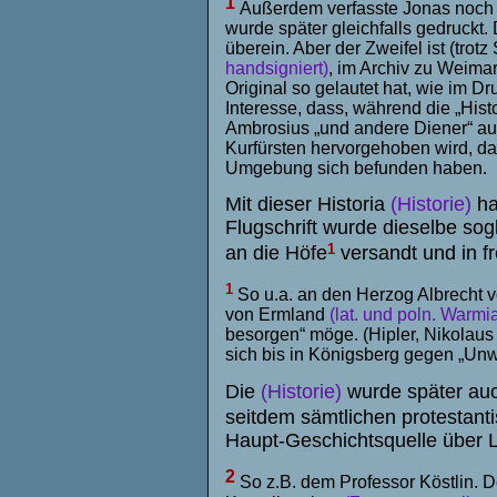
1
Außerdem verfasste Jonas noch e
wurde später gleichfalls gedruckt.
überein. Aber der Zweifel ist (tro
handsigniert)
, im Archiv zu Weimar 
Original so gelautet hat, wie im D
Interesse, dass, während die „Hist
Ambrosius „und andere Diener“ au
Kurfürsten hervorgehoben wird, da
Umgebung sich befunden haben.
Mit dieser Historia
(Historie)
ha
Flugschrift wurde dieselbe sogl
1
an die Höfe
versandt und in f
1
So u.a. an den Herzog Albrecht 
von Ermland
(lat. und poln. Warmi
besorgen“ möge. (Hipler, Nikolaus
sich bis in Königsberg gegen „Unwa
Die
(Historie)
wurde später auc
seitdem sämtlichen protestant
Haupt-Geschichtsquelle über L
2
So z.B. dem Professor Köstlin. 