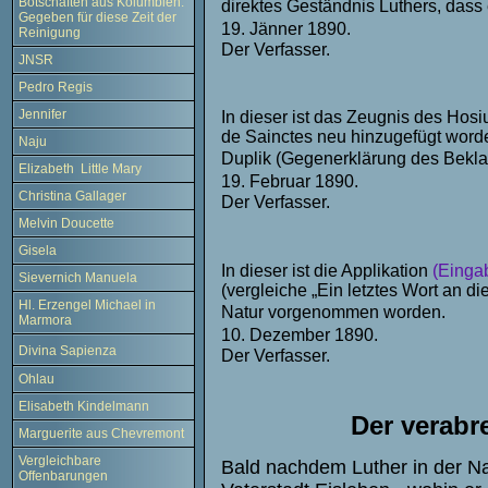
Botschaften aus Kolumbien.
direktes Geständnis Luthers, dass
Gegeben für diese Zeit der
19. Jänner 1890.
Reinigung
Der Verfasser.
JNSR
Pedro Regis
Jennifer
In dieser ist das Zeugnis des Hos
de Sainctes neu hinzugefügt worde
Naju
Duplik (Gegenerklärung des Beklag
Elizabeth Little Mary
19. Februar 1890.
Christina Gallager
Der Verfasser.
Melvin Doucette
Gisela
In dieser ist die Applikation
(Eingab
Sievernich Manuela
(vergleiche „Ein letztes Wort an die
Hl. Erzengel Michael in
Natur vorgenommen worden.
Marmora
10. Dezember 1890.
Divina Sapienza
Der Verfasser.
Ohlau
Elisabeth Kindelmann
Der verabr
Marguerite aus Chevremont
Vergleichbare
Bald nachdem Luther in der Na
Offenbarungen