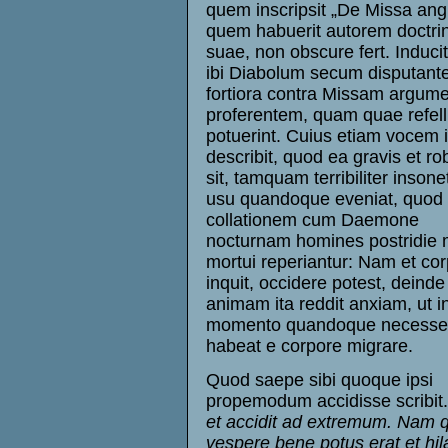
quem inscripsit „De Missa angu
quem habuerit autorem doctri
suae, non obscure fert. Induci
ibi Diabolum secum disputant
fortiora contra Missam argum
proferentem, quam quae refell
potuerint. Cuius etiam vocem i
describit, quod ea gravis et ro
sit, tamquam terribiliter insonet
usu quandoque eveniat, quod 
collationem cum Daemone
nocturnam homines postridie
mortui reperiantur: Nam et cor
inquit, occidere potest, deinde
animam ita reddit anxiam, ut i
momento quandoque necesse
habeat e corpore migrare.
Quod saepe sibi quoque ipsi
propemodum accidisse scribit
et accidit ad extremum. Nam q
vespere bene potus erat et hila