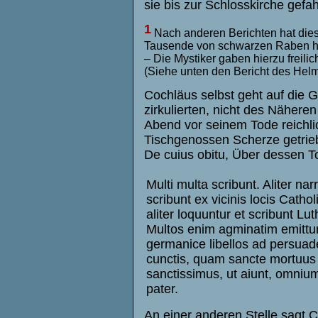
sie bis zur Schlosskirche gef
1
Nach anderen Berichten hat diese
Tausende von schwarzen Raben hinz
– Die Mystiker gaben hierzu freili
(Siehe unten den Bericht des Helm
Cochläus selbst geht auf die 
zirkulierten, nicht des Nähere
Abend vor seinem Tode reichl
Tischgenossen Scherze getrieb
De cuius obitu, Über dessen Tod,
Multi multa scribunt. Aliter nar
scribunt ex vicinis locis Catholi
aliter loquuntur et scribunt Lut
Multos enim agminatim emittu
germanice libellos ad persu
cunctis, quam sancte mortuus s
sanctissimus, ut aiunt, omni
pater.
An einer anderen Stelle sagt C