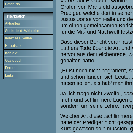
Vaterstadt Eisleben - wohin er
Pater Pio
Grafen von Mansfeld ausgebroc
Prediger, welche dort in sein
Navigation
Justus Jonas von Halle und d
Aktuelles
um einen gemeinsamen Bericht 
für die Mit- und Nachwelt festz
Suche in d. Webseite
Index alle Seiten
Dass dieser Bericht veranlass
Hauptseite
Luthers Tode über die Art und 
Kontakt
hervor aus der Leichenrede, 
gehalten hatte.
Gästebuch
Forum
„Er ist noch nicht begraben“, 
Links
und schon fanden sich Leute, 
haben sollen, als hab' man ihn
Ja, ich trage nicht Zweifel, da
mehr und schlimmere Lügen erd
sondern um seine Lehre.“ (ver
Welcher Art diese „schlimmer
hatte der Prediger nicht gesag
Kurs gewesen sein mussten, g