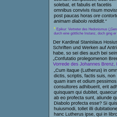
solebat, et fabulis et facetiis
omnibus convivis risum moviss
post paucas horas
ore contort
animam diabolo reddidit.“
*
Epikur: Vertreter des Hedonismus („Gen
durch eine göttliche Instanz, doch ging er
Der Kardinal Stanislaus Hosius
Schriften und Werken auf Antr
habe, so sei dies auch bei se
„Confutatio prolegomenon Bren
Vorrede des Johannes Brenz, 
„Cum itaque (Lutherus) in om
dictis, scriptis, factis suis, non
quam iram et odium pessimos
consultores adhibuerit, erit ad
quisquam qui dubitet, quaec
ab eo profecta sunt, aliunde 
Diabolo profecta esse? Si quis
huiusmodi, tollet illi dubitatio
hanc Lutherus ipse, qui in libr