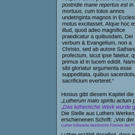
postridie mane repertus est in 
mortuus,
cum totos annos
undetriginta magnos in Eccles
motus excitasset. Atque hoc e
illud, quod adeo magnifice
praedicatur a quibusdam, Dei
verbum & Evangelium, non a
Christo, sed ab autore Sathan
profectum, sicut ipse fatetur, q
primus id in lucem edidit. Na
sibi gloriatur argumenta esse
suppeditata, quibus sacerdot
sacrificium everteret.“
Hosius gibt diesem Kapitel die 
„
Lutherum malo spiritu actum p
„
Das lutherische Werk wurde g
Die Stelle aus Luthers Werken, 
erschienenen Schrift: „Von de
Luther kritisierte bestimmte Formen der 
Luther erzählt daselbst, dass 