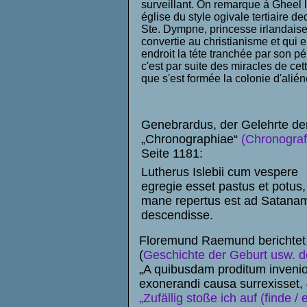
surveillant. On remarque á Gheel l
église du style ogivale tertiaire de
Ste. Dympne, princesse irlandais
convertie au christianisme et qui e
endroit la téte tranchée par son p
c'est par suite des miracles de cett
que s'est formée la colonie d'alién
Genebrardus, der Gelehrte de
„Chronographiae“
(Chronograf
Seite 1181:
Lutherus Islebii cum vespere
egregie esset pastus et potus,
mane repertus est ad Satana
descendisse.
Floremund Raemund berichtet in
(
Geschichte der Geburt usw. d
„A quibusdam proditum inveni
exonerandi causa surrexisset,
„Zufällig stoße ich auf (finde 