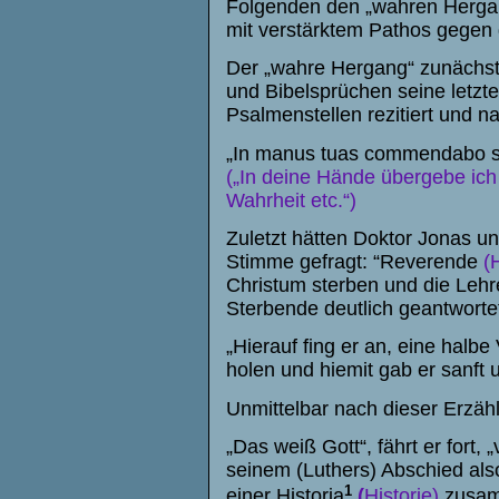
Folgenden den „wahren Hergang
mit verstärktem Pathos gegen d
Der „wahre Hergang“ zunächst 
und Bibelsprüchen seine letzte
Psalmenstellen rezitiert und n
„
In manus tuas commendabo s
(„In deine Hände übergebe ich 
Wahrheit etc.“)
Zuletzt hätten Doktor Jonas un
Stimme gefragt: “Reverende
(
Christum sterben und die Lehr
Sterbende deutlich geantwortet
„Hierauf fing er an, eine halbe
holen und hiemit gab er sanft u
Unmittelbar nach dieser Erzähl
„Das weiß Gott“, fährt er fort
seinem (Luthers) Abschied als
1
einer Historia
(
Historie)
zusam