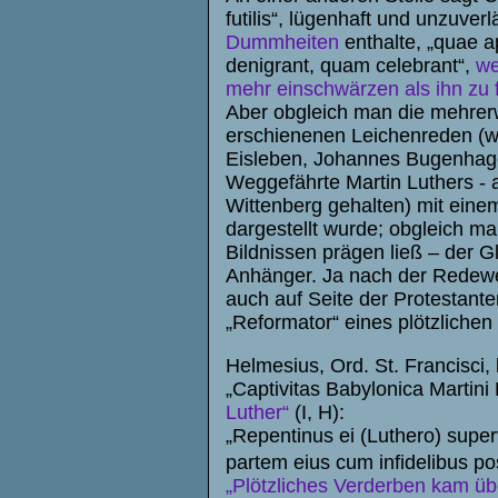
futilis“, lügenhaft und unzuverl
Dummheiten
enthalte, „quae 
denigrant, quam celebrant“,
we
mehr einschwärzen als ihn zu f
Aber obgleich man die mehrerw
erschienenen Leichenreden (w
Eisleben, Johannes Bugenhage
Weggefährte Martin Luthers -
Wittenberg gehalten) mit eine
dargestellt wurde; obgleich 
Bildnissen prägen ließ – der 
Anhänger. Ja nach der Redewei
auch auf Seite der Protestant
„Reformator“ eines plötzliche
Helmesius, Ord. St. Francisci,
„Captivitas Babylonica Martini 
Luther“
(I, H):
„Repentinus ei (Luthero) superv
partem eius cum infidelibus pos
„Plötzliches Verderben kam üb