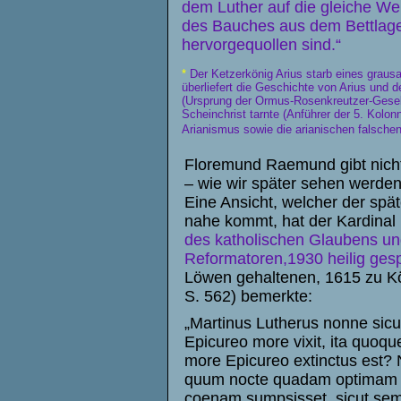
dem Luther auf die gleiche Wei
des Bauches aus dem Bettlage
hervorgequollen sind.“
*
Der Ketzerkönig Arius starb eines grausa
überliefert die Geschichte von Arius und
(Ursprung der Ormus-Rosenkreutzer-Gesells
Scheinchrist tarnte (Anführer der 5. Kolo
Arianismus sowie die arianischen falschen
Floremund Raemund gibt nicht 
– wie wir später sehen werde
Eine Ansicht, welcher der spät
nahe kommt, hat der Kardinal
des katholischen Glaubens und
Reformatoren,1930 heilig ges
Löwen gehaltenen, 1615 zu Köl
S. 562) bemerkte:
„Martinus Lutherus nonne sicu
Epicureo more vixit, ita quoqu
more Epicureo extinctus est?
quum nocte quadam optimam
coenam sumpsisset, sicut se