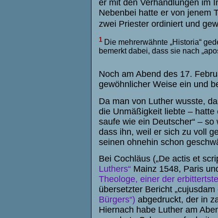
er mit den Verhandlungen im I
Nebenbei hatte er von jenem T
zwei Priester ordiniert und ge
1
Die mehrerwähnte „Historia“ gede
bemerkt dabei, dass sie nach „apo
Noch am Abend des 17. Februar
gewöhnlicher Weise ein und be
Da man von Luther wusste, das
die Unmäßigkeit liebte – hatte
saufe wie ein Deutscher“ – so
dass ihn, weil er sich zu voll
seinen ohnehin schon geschwäc
Bei
Cochläus („De actis et scri
Luthers“
Mainz 1548, Paris und
Theologe, einer der erbitterts
übersetzter Bericht „cujusdam
Bürgers“)
abgedruckt, der in za
Hiernach habe Luther am Aben