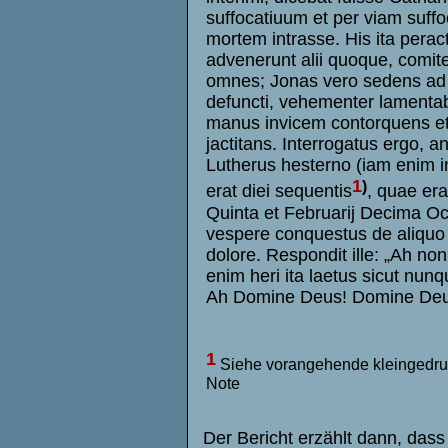
suffocatiuum et per viam suffo
mortem intrasse. His ita peract
advenerunt alii quoque, comit
omnes; Jonas vero sedens ad
defuncti, vehementer lamentab
manus invicem contorquens e
jactitans. Interrogatus ergo, a
Lutherus hesterno (iam enim i
1
)
erat diei sequentis
, quae era
Quinta et Februarij Decima Oc
vespere conquestus de aliquo 
dolore. Respondit ille: „Ah non,
enim heri ita laetus sicut nunq
Ah Domine Deus! Domine Deu
1
Siehe vorangehende kleingedru
Note
Der Bericht erzählt dann, das