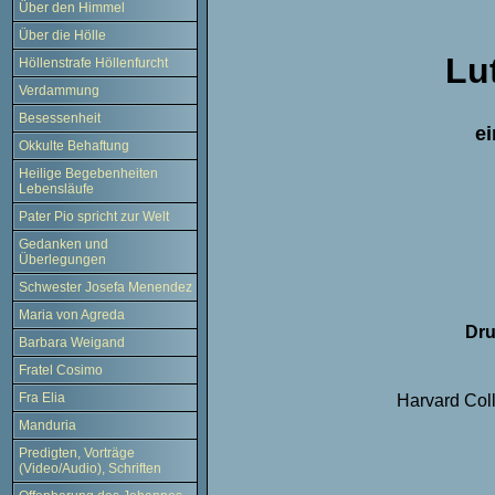
Über den Himmel
Über die Hölle
Lu
Höllenstrafe Höllenfurcht
Verdammung
Besessenheit
e
Okkulte Behaftung
Heilige Begebenheiten
Lebensläufe
Pater Pio spricht zur Welt
Gedanken und
Überlegungen
Schwester Josefa Menendez
Maria von Agreda
Dru
Barbara Weigand
Fratel Cosimo
Fra Elia
Harvard Coll
Manduria
Predigten, Vorträge
(Video/Audio), Schriften