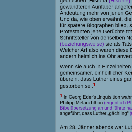
gedruckten „
Historia
(Historie)
gewandteren Aurifaber angeferti
Andeutung mehr von jenen Ge
Und da, wie oben erwähnt, die
für spätere Biographen blieb, 
Protestanten jene Gerüchte to
Schriftsteller von denselben N
(beziehungsweise)
sie als Tats
Welcher Art also waren diese 
andern heimlich ins Ohr anvert
Wenn sie auch in Einzelheiten 
gemeinsamer, einheitlicher Ke
überein, dass Luther eines ga
1
gestorben sei.
1
In Georg Eder's „Inquisition wahr
Philipp Melanchthon
(eigentlich P
Bibelübersetzung an und führte
na
angeführt, dass Luther „gächling“
(
Am 28. Jänner abends war Luth