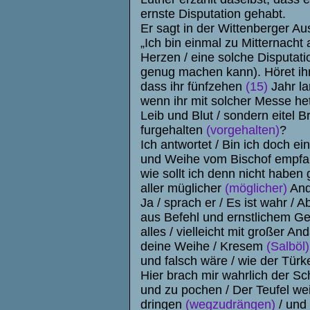
ernste Disputation gehabt.
Er sagt in der Wittenberger Au
„Ich bin einmal zu Mitternacht 
Herzen / eine solche Disputati
genug machen kann). Höret ihr's
dass ihr fünfzehen
(15)
Jahr la
wenn ihr mit solcher Messe hett
Leib und Blut / sondern eitel
furgehalten
(vorgehalten)
?
Ich antwortet / Bin ich doch ei
und Weihe vom Bischof empfan
wie sollt ich denn nicht haben 
aller müglicher
(möglicher)
And
Ja / sprach er / Es ist wahr / 
aus Befehl und ernstlichem G
alles / vielleicht mit großer A
deine Weihe / Kresem
(Salböl)
und falsch wäre / wie der Türk
Hier brach mir wahrlich der S
und zu pochen / Der Teufel we
dringen
(wegzudrängen)
/ und