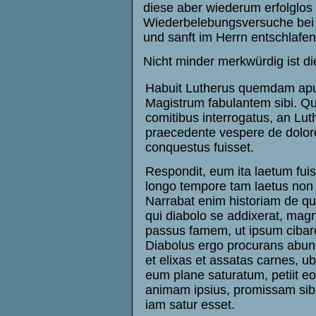
diese aber wiederum erfolglos
Wiederbelebungsversuche bei ei
und sanft im Herrn entschlafen“
Nicht minder merkwürdig ist d
Habuit Lutherus quemdam ap
Magistrum fabulantem sibi. Qu
comitibus interrogatus, an Lut
praecedente vespere de dolor
conquestus fuisset.
Respondit, eum ita laetum fuis
longo tempore tam laetus non f
Narrabat enim historiam de q
qui diabolo se addixerat, ma
passus famem, ut ipsum cibar
Diabolus ergo procurans abun
et elixas et assatas carnes, ubi
eum plane saturatum, petiit eo
animam ipsius, promissam sibi
iam satur esset.