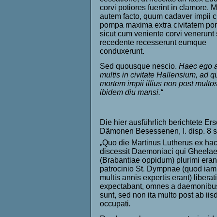
corvi potiores fuerint in clamore. 
autem facto, quum cadaver impii 
pompa maxima extra civitatem port
sicut cum veniente corvi venerunt
recedente recesserunt eumque
conduxerunt.
Sed quousque nescio.
Haec ego a
multis in civitate Hallensium, ad 
mortem impii illius non post multos
ibidem diu mansi.“
Die hier ausführlich berichtete E
Dämonen Besessenen, I. disp. 8 sec
„Quo die Martinus Lutherus ex hac
discessit Daemoniaci qui Gheela
(Brabantiae oppidum) plurimi erant
patrocinio St. Dympnae (quod iam
multis annis expertis erant) libera
expectabant, omnes a daemonibus 
sunt, sed non ita multo post ab ii
occupati
.