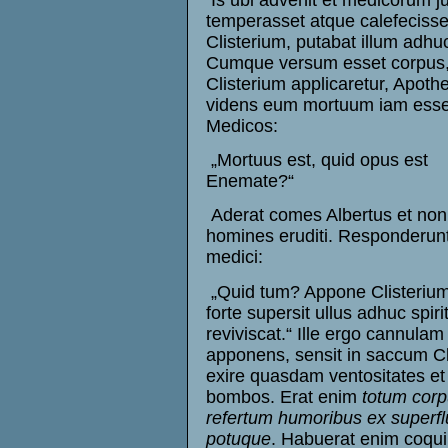
temperasset atque calefecisse
Clisterium, putabat illum adhuc
Cumque versum esset corpus, 
Clisterium applicaretur, Apoth
videns eum mortuum iam esse,
Medicos:
„Mortuus est, quid opus est
Enemate?“
Aderat comes Albertus et nonn
homines eruditi. Responderun
medici:
„Quid tum? Appone Clisterium
forte supersit ullus adhuc spiri
reviviscat.“ Ille ergo cannulam
apponens, sensit in saccum Cli
exire quasdam ventositates et
bombos. Erat enim
totum corp
refertum humoribus ex superfl
potuque
. Habuerat enim coqu