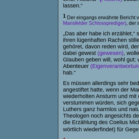
lassen.“
1
Der eingangs erwähnte Bericht 
Mansfelder Schlossprediger)
, der
„Das aber habe ich erzählet,“
ihren lügenhaften Rachen stil
gehöret, davon reden wird, de
dabei gewest
(gewesen)
, woll
Glauben geben will, wohl gut; w
Abenteuer
(Eigenverantwortun
hab.“
Es müssen allerdings sehr bed
angestiftet hatte, wenn der Ma
wiederholten Ansturm und mit
verstummen würden, sich gege
Luthers ganz harmlos und natu
Theologen noch angesichts de
die Erzählung des Coelius Mic
wörtlich wiederfindet) für G