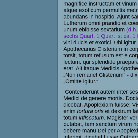
magnifice instructam et vinum
atque exoticum permultis metr
abundans in hospitio. Ajunt sa
Lutherum omni prandio et coe
unum ebibisse sextarium
(d.h.
sechs Quart, 1 Quart ist ca. 1 
vini dulcis et exotici. Ubi igitur
Apothecarius Clisterium in co
torsit, totum refusum est e cor
lectum, qui splendide praepar
erat. Ait itaque Medicis Apothe
„Non remanet Clisterium“ - dixer
„Omitte igitur.“
Contenderunt autem inter sese
Medici de genere mortis. Doct
dicebat, Apoplexiam fuisse: Vi
enim
tortura oris
et dextrum la
totum
infiscatum
. Magister ve
putabat, tam sanctum virum n
debere manu Dei per Apoplex
interimi, dicebat fuisse Catha