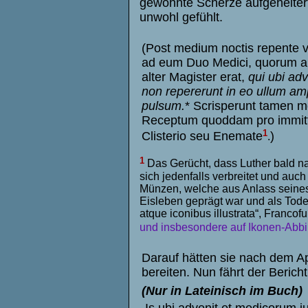
gewohnte Scherze aufgeheitert
unwohl gefühlt.
(Post medium noctis repente v
ad eum Duo Medici, quorum al
alter Magister erat,
qui ubi ad
non repererunt in eo ullum am
pulsum.
* Scrisperunt tamen 
Receptum quoddam pro immit
1
Clisterio seu Enemate
)
.
1
Das Gerücht, dass Luther bald na
sich jedenfalls verbreitet und auc
Münzen, welche aus Anlass seines
Eisleben geprägt war und als Tode
atque iconibus illustrata“, Francofur
und insbesondere auf Ikonen-Abbild
Darauf hätten sie nach dem Ap
bereiten. Nun fährt der Bericht 
(Nur in Lateinisch im Buch)
Is ubi advenit et medicorum j