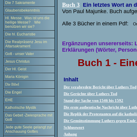
Die 7 Sakramente
Buch 3
Ein letztes Wort an d
Von Paul Majunke. Buch aufg
Glaubensbekenntnis
Hl. Messe. Was ist uns die
heilige Messe? Wie
Alle 3 Bücher in einem Pdf:
Or
benützen wir sie?
Die hl. Eucharistie
Die Realpräsenz Jesu im
Ergänzungen unsererseits: 
Altarsakrament
Erklärungen (Wörter, Persone
Gott - unser Vater
Buch 1 -
Ein
Jesus Christus
Der Hl. Geist
Maria Königin
Inhalt
Die Bibel
Der verabredete Bericht über Luthers Tod
Die Engel
Die Gerüchte über Luthers Tod
EHE
Stand der Sache von 1546 bis 1592
Die erste authentische Nachricht über Lut
Katholische Mystik
Die Replik der Protestanten auf die kathol
Das Gebet -Zwiesprache mit
Gott
Die Gemütsstimmung Luthers gegen Ende 
Schlusswort
Jede gute Seele gelangt zur
Anschauung Gottes
Anhang