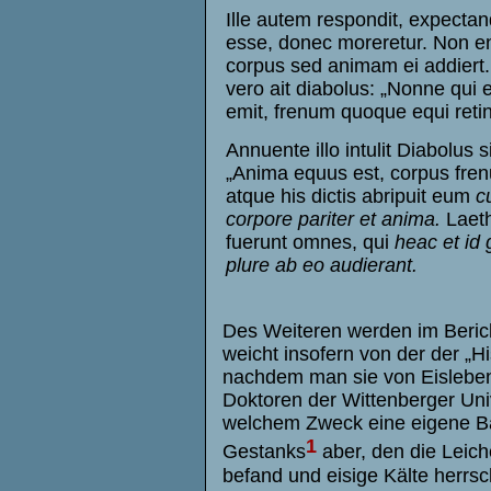
Ille autem respondit, expecta
esse, donec moreretur. Non e
corpus sed animam ei addiert.
vero ait diabolus: „Nonne qui
emit, frenum quoque equi reti
Annuente illo intulit Diabolus s
„Anima equus est, corpus fre
atque his dictis abripuit eum
c
corpore pariter et anima.
Laeth
fuerunt omnes, qui
heac et id
plure ab eo audierant.
Des Weiteren werden im Bericht
weicht insofern von der der „Hi
nachdem man sie von Eisleben
Doktoren der Wittenberger Univ
welchem Zweck eine eigene Bah
1
Gestanks
aber, den die Leich
befand und eisige Kälte herrs