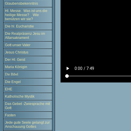
Glaubensbekenntnis
Hl. Messe. Was ist uns die
heilige Messe? Wie
benützen wir sie?
Die hl. Eucharistie
Die Realpräsenz Jesu im
Altarsakrament
Gott unser Vater
Jesus Christus
Der Hl. Geist
Maria Königin
Die Bibel
Die Engel
EHE
Katholische Mystik
Das Gebet -Zwiesprache mit
Gott
Fasten
Jede gute Seele gelangt zur
Anschauung Gottes