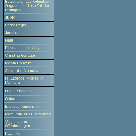
Botschaften aus Kolumbien.
Gegeben für diese Zeit der
Reinigung
JNSR
Pedro Regis
Jennifer
Naju
Elizabeth Little Mary
Christina Gallager
Melvin Doucette
Sievernich Manuela
Hl. Erzengel Michael in
Marmora
Divina Sapienza
Ohlau
Elisabeth Kindelmann
Marguerite aus Chevremont
Vergleichbare
Offenbarungen
Pater Pio