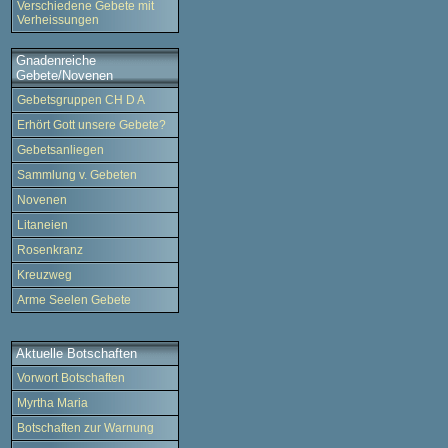
Verschiedene Gebete mit
Verheissungen
Gnadenreiche
Gebete/Novenen
Gebetsgruppen CH D A
Erhört Gott unsere Gebete?
Gebetsanliegen
Sammlung v. Gebeten
Novenen
Litaneien
Rosenkranz
Kreuzweg
Arme Seelen Gebete
Aktuelle Botschaften
Vorwort Botschaften
Myrtha Maria
Botschaften zur Warnung