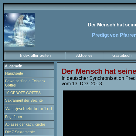
Der Mensch hat seine
Predigt von Pfarrer
Index aller Seiten
Aktuelles
Gästebuch
Allgemein
Der Mensch hat seine
Hauptseite
In deutscher Synchronisation Predig
Beweise für die Existenz
vom 13. Dez. 2013
Gottes
10 GEBOTE GOTTES
Sakrament der Beichte
Was geschieht beim Tod
Fegefeuer
Ablässe der kath. Kirche
Die 7 Sakramente