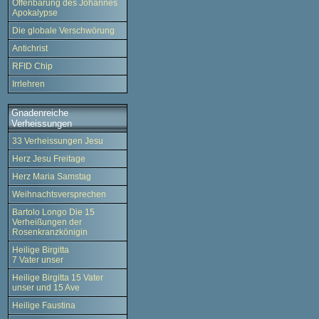
Offenbarung des Johannes
Apokalypse
Die globale Verschwörung
Antichrist
RFID Chip
Irrlehren
Gnadenreiche
Verheissungen
33 Verheissungen Jesu
Herz Jesu Freitage
Herz Maria Samstag
Weihnachtsversprechen
Bartolo Longo Die 15
Verheißungen der
Rosenkranzkönigin
Heilige Birgitta
7 Vater unser
Heilige Birgitta 15 Vater
unser und 15 Ave
Heilige Faustina