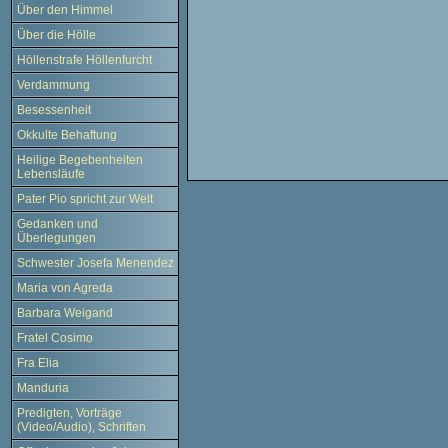
Über den Himmel
Über die Hölle
Höllenstrafe Höllenfurcht
Verdammung
Besessenheit
Okkulte Behaftung
Heilige Begebenheiten
Lebensläufe
Pater Pio spricht zur Welt
Gedanken und
Überlegungen
Schwester Josefa Menendez
Maria von Agreda
Barbara Weigand
Fratel Cosimo
Fra Elia
Manduria
Predigten, Vorträge
(Video/Audio), Schriften