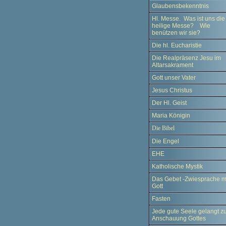
Glaubensbekenntnis
Hl. Messe. Was ist uns die
heilige Messe? Wie
benützen wir sie?
Die hl. Eucharistie
Die Realpräsenz Jesu im
Altarsakrament
Gott unser Vater
Jesus Christus
Der Hl. Geist
Maria Königin
Die Bibel
Die Engel
EHE
Katholische Mystik
Das Gebet -Zwiesprache m
Gott
Fasten
Jede gute Seele gelangt zu
Anschauung Gottes