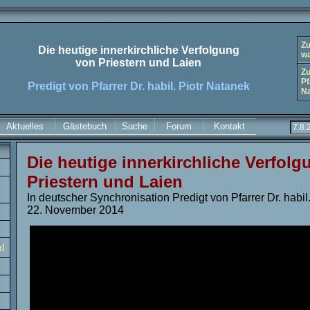
Zu
Die heutige innerkirchliche Verfolgung
wa
von Priestern und Laien
Zu
Pf
Predigt von Pfarrer Dr. habil. Piotr Natanek
N
Aktuelles
Gästebuch
Suche
Forum
Kontakt
Die heutige innerkirchliche Verfol
Priestern und Laien
In deutscher Synchronisation Predigt von Pfarrer Dr. habi
22. November 2014
d