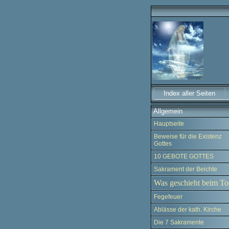
Index aller Seiten
Allgemein
Hauptseite
Beweise für die Existenz
Gottes
10 GEBOTE GOTTES
Sakrament der Beichte
Was geschieht beim To
Fegefeuer
Ablässe der kath. Kirche
Die 7 Sakramente