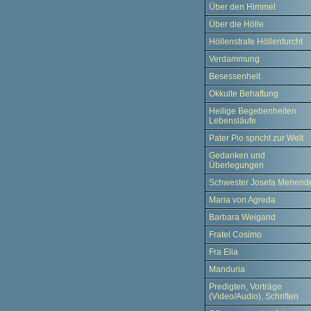
Über den Himmel
Über die Hölle
Höllenstrafe Höllenfurcht
Verdammung
Besessenheit
Okkulte Behaftung
Heilige Begebenheiten
Lebensläufe
Pater Pio spricht zur Welt
Gedanken und
Überlegungen
Schwester Josefa Menend
Maria von Agreda
Barbara Weigand
Fratel Cosimo
Fra Elia
Manduria
Predigten, Vorträge
(Video/Audio), Schriften