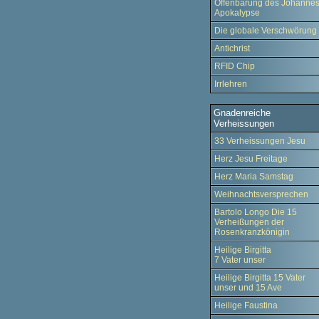
Offenbarung des Johanne
Apokalypse
Die globale Verschwörung
Antichrist
RFID Chip
Irrlehren
Gnadenreiche
Verheissungen
33 Verheissungen Jesu
Herz Jesu Freitage
Herz Maria Samstag
Weihnachtsversprechen
Bartolo Longo Die 15
Verheißungen der
Rosenkranzkönigin
Heilige Birgitta
7 Vater unser
Heilige Birgitta 15 Vater
unser und 15 Ave
Heilige Faustina