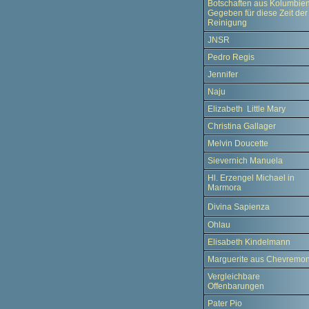
Botschaften aus Kolumbien
Gegeben für diese Zeit der
Reinigung
JNSR
Pedro Regis
Jennifer
Naju
Elizabeth Little Mary
Christina Gallager
Melvin Doucette
Sievernich Manuela
Hl. Erzengel Michael in
Marmora
Divina Sapienza
Ohlau
Elisabeth Kindelmann
Marguerite aus Chevremon
Vergleichbare
Offenbarungen
Pater Pio