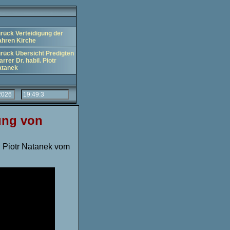
rück Verteidigung der
hren Kirche
rück Übersicht Predigten
arrer Dr. habil. Piotr
atanek
gung von
l. Piotr Natanek vom