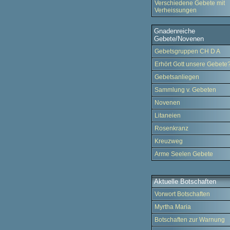
Verschiedene Gebete mit
Verheissungen
Gnadenreiche
Gebete/Novenen
Gebetsgruppen CH D A
Erhört Gott unsere Gebete
Gebetsanliegen
Sammlung v. Gebeten
Novenen
Litaneien
Rosenkranz
Kreuzweg
Arme Seelen Gebete
Aktuelle Botschaften
Vorwort Botschaften
Myrtha Maria
Botschaften zur Warnung