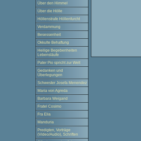
Über den Himmel
Über die Hölle
Höllenstrafe Höllenfurcht
Verdammung
Besessenheit
Okkulte Behaftung
Heilige Begebenheiten
Lebensläufe
Pater Pio spricht zur Welt
Gedanken und
Überlegungen
Schwester Josefa Menendez
Maria von Agreda
Barbara Weigand
Fratel Cosimo
Fra Elia
Manduria
Predigten, Vorträge
(Video/Audio), Schriften