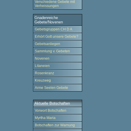
Verschiedene Gebete mit
Verheissungen
Gnadenreiche
Gebete/Novenen
Gebetsgruppen CH D A
Erhört Gott unsere Gebete?
Gebetsanliegen
Sammlung v. Gebeten
Novenen
Litaneien
Rosenkranz
Kreuzweg
Arme Seelen Gebete
Aktuelle Botschaften
Vorwort Botschaften
Myrtha Maria
Botschaften zur Warnung