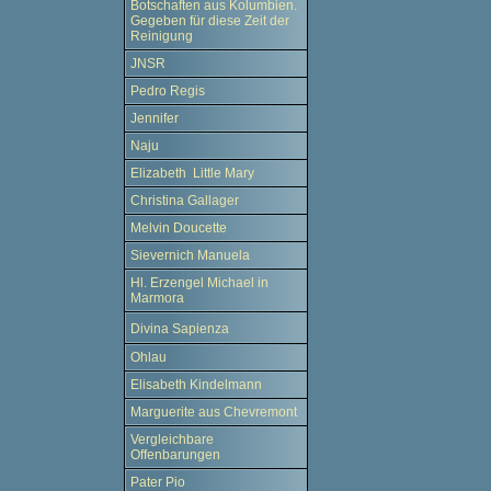
Botschaften aus Kolumbien.
Gegeben für diese Zeit der
Reinigung
JNSR
Pedro Regis
Jennifer
Naju
Elizabeth Little Mary
Christina Gallager
Melvin Doucette
Sievernich Manuela
Hl. Erzengel Michael in
Marmora
Divina Sapienza
Ohlau
Elisabeth Kindelmann
Marguerite aus Chevremont
Vergleichbare
Offenbarungen
Pater Pio