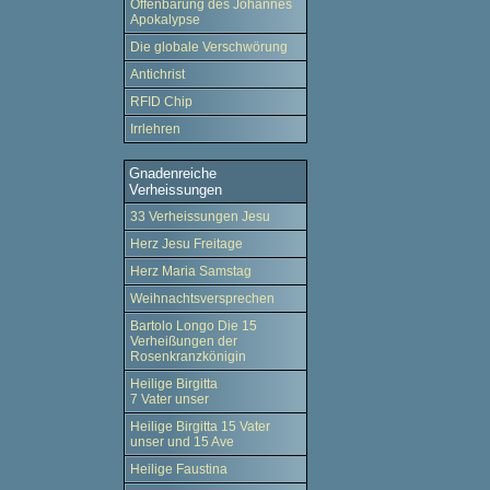
Offenbarung des Johannes
Apokalypse
Die globale Verschwörung
Antichrist
RFID Chip
Irrlehren
Gnadenreiche
Verheissungen
33 Verheissungen Jesu
Herz Jesu Freitage
Herz Maria Samstag
Weihnachtsversprechen
Bartolo Longo Die 15
Verheißungen der
Rosenkranzkönigin
Heilige Birgitta
7 Vater unser
Heilige Birgitta 15 Vater
unser und 15 Ave
Heilige Faustina