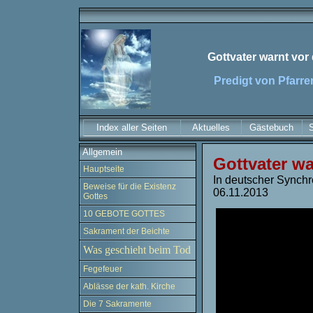
Gottvater warnt vor
Predigt von Pfarrer
Index aller Seiten
Aktuelles
Gästebuch
Allgemein
Gottvater wa
Hauptseite
In deutscher Synchr
Beweise für die Existenz
06.11.2013
Gottes
10 GEBOTE GOTTES
Sakrament der Beichte
Was geschieht beim Tod
Fegefeuer
Ablässe der kath. Kirche
Die 7 Sakramente