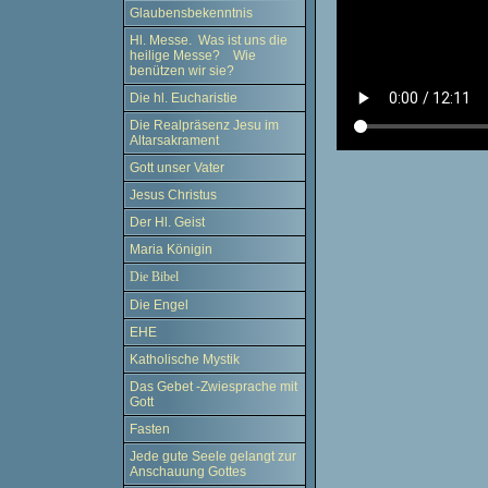
Glaubensbekenntnis
Hl. Messe. Was ist uns die
heilige Messe? Wie
benützen wir sie?
Die hl. Eucharistie
Die Realpräsenz Jesu im
Altarsakrament
Gott unser Vater
Jesus Christus
Der Hl. Geist
Maria Königin
Die Bibel
Die Engel
EHE
Katholische Mystik
Das Gebet -Zwiesprache mit
Gott
Fasten
Jede gute Seele gelangt zur
Anschauung Gottes