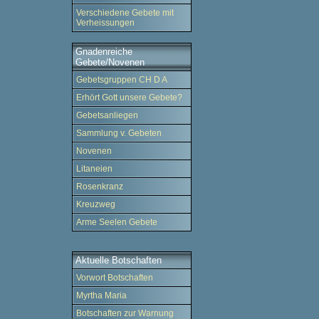
Verschiedene Gebete mit
Verheissungen
Gnadenreiche
Gebete/Novenen
Gebetsgruppen CH D A
Erhört Gott unsere Gebete?
Gebetsanliegen
Sammlung v. Gebeten
Novenen
Litaneien
Rosenkranz
Kreuzweg
Arme Seelen Gebete
Aktuelle Botschaften
Vorwort Botschaften
Myrtha Maria
Botschaften zur Warnung