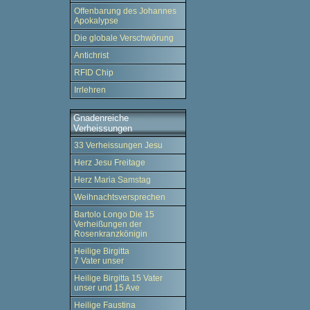
Offenbarung des Johannes
Apokalypse
Die globale Verschwörung
Antichrist
RFID Chip
Irrlehren
Gnadenreiche
Verheissungen
33 Verheissungen Jesu
Herz Jesu Freitage
Herz Maria Samstag
Weihnachtsversprechen
Bartolo Longo Die 15
Verheißungen der
Rosenkranzkönigin
Heilige Birgitta
7 Vater unser
Heilige Birgitta 15 Vater
unser und 15 Ave
Heilige Faustina