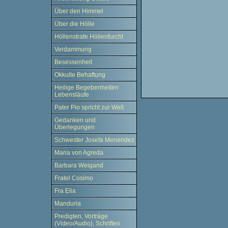
Über den Himmel
Über die Hölle
Höllenstrafe Höllenfurcht
Verdammung
Besessenheit
Okkulte Behaftung
Heilige Begebenheiten
Lebensläufe
Pater Pio spricht zur Welt
Gedanken und
Überlegungen
Schwester Josefa Menendez
Maria von Agreda
Barbara Weigand
Fratel Cosimo
Fra Elia
Manduria
Predigten, Vorträge
(Video/Audio), Schriften