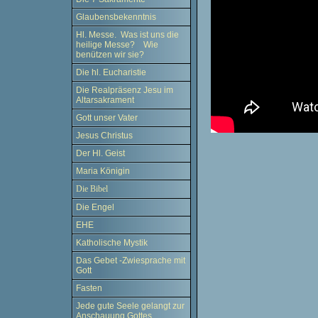
Glaubensbekenntnis
Hl. Messe. Was ist uns die
heilige Messe? Wie
benützen wir sie?
Die hl. Eucharistie
Die Realpräsenz Jesu im
Altarsakrament
Gott unser Vater
Jesus Christus
Der Hl. Geist
Maria Königin
Die Bibel
Die Engel
EHE
Katholische Mystik
Das Gebet -Zwiesprache mit
Gott
Fasten
Jede gute Seele gelangt zur
Anschauung Gottes