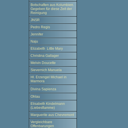
Botschaften aus Kolumbien.
Gegeben für diese Zeit der
Reinigung
JNSR
Pedro Regis
Jennifer
Naju
Elizabeth Little Mary
Christina Gallager
Melvin Doucette
Sievernich Manuela
Hl. Erzengel Michael in
Marmora
Divina Sapienza
Ohlau
Elisabeth Kindelmann
(Liebesflamme)
Marguerite aus Chevremont
Vergleichbare
Offenbarungen