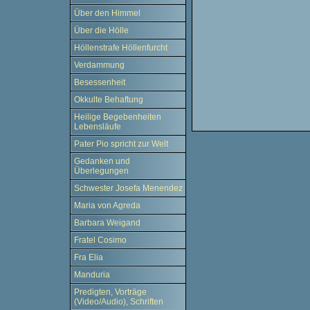
Über den Himmel
Über die Hölle
Höllenstrafe Höllenfurcht
Verdammung
Besessenheit
Okkulte Behaftung
Heilige Begebenheiten
Lebensläufe
Pater Pio spricht zur Welt
Gedanken und
Überlegungen
Schwester Josefa Menendez
Maria von Agreda
Barbara Weigand
Fratel Cosimo
Fra Elia
Manduria
Predigten, Vorträge
(Video/Audio), Schriften