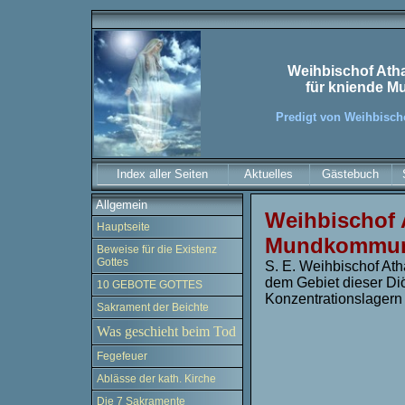
Weihbischof Ath
für kniende 
Predigt von
Weihbisch
Index aller Seiten
Aktuelles
Gästebuch
Allgemein
Weihbischof 
Hauptseite
Mundkommun
Beweise für die Existenz
Gottes
S. E. Weihbischof At
dem Gebiet dieser Diö
10 GEBOTE GOTTES
Konzentrationslagern
Sakrament der Beichte
Was geschieht beim Tod
Fegefeuer
Ablässe der kath. Kirche
Die 7 Sakramente