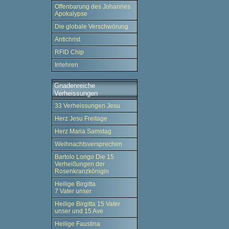
Offenbarung des Johannes
Apokalypse
Die globale Verschwörung
Antichrist
RFID Chip
Irrlehren
Gnadenreiche
Verheissungen
33 Verheissungen Jesu
Herz Jesu Freitage
Herz Maria Samstag
Weihnachtsversprechen
Bartolo Longo Die 15
Verheißungen der
Rosenkranzkönigin
Heilige Birgitta
7 Vater unser
Heilige Birgitta 15 Vater
unser und 15 Ave
Heilige Faustina