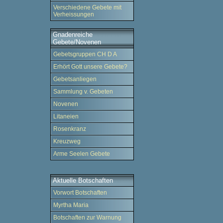
Verschiedene Gebete mit
Verheissungen
Gnadenreiche
Gebete/Novenen
Gebetsgruppen CH D A
Erhört Gott unsere Gebete?
Gebetsanliegen
Sammlung v. Gebeten
Novenen
Litaneien
Rosenkranz
Kreuzweg
Arme Seelen Gebete
Aktuelle Botschaften
Vorwort Botschaften
Myrtha Maria
Botschaften zur Warnung