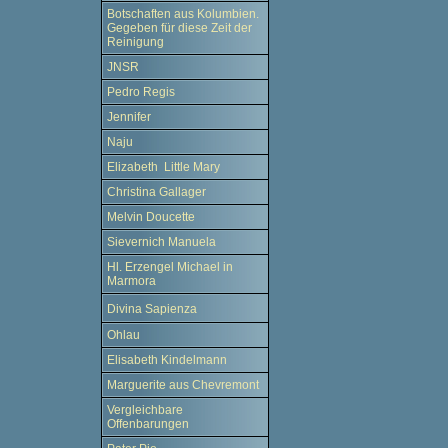
Botschaften aus Kolumbien.
Gegeben für diese Zeit der
Reinigung
JNSR
Pedro Regis
Jennifer
Naju
Elizabeth Little Mary
Christina Gallager
Melvin Doucette
Sievernich Manuela
Hl. Erzengel Michael in
Marmora
Divina Sapienza
Ohlau
Elisabeth Kindelmann
Marguerite aus Chevremont
Vergleichbare
Offenbarungen