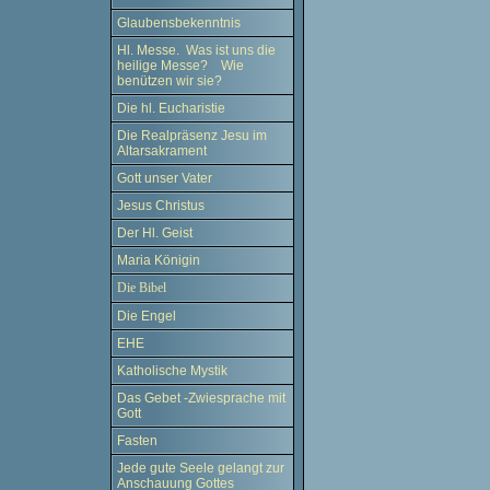
Glaubensbekenntnis
Hl. Messe. Was ist uns die
heilige Messe? Wie
benützen wir sie?
Die hl. Eucharistie
Die Realpräsenz Jesu im
Altarsakrament
Gott unser Vater
Jesus Christus
Der Hl. Geist
Maria Königin
Die Bibel
Die Engel
EHE
Katholische Mystik
Das Gebet -Zwiesprache mit
Gott
Fasten
Jede gute Seele gelangt zur
Anschauung Gottes