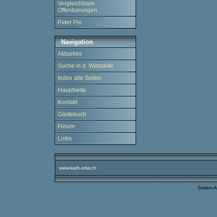
Vergleichbare
Offenbarungen
Pater Pio
Navigation
Aktuelles
Suche in d. Webseite
Index alle Seiten
Hauptseite
Kontakt
Gästebuch
Forum
Links
www.kath-zdw.ch
Seiten-