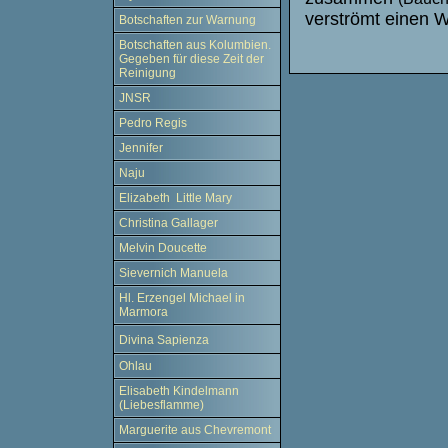
verströmt einen 
Botschaften zur Warnung
Botschaften aus Kolumbien.
Gegeben für diese Zeit der
Reinigung
JNSR
Pedro Regis
Jennifer
Naju
Elizabeth Little Mary
Christina Gallager
Melvin Doucette
Sievernich Manuela
Hl. Erzengel Michael in
Marmora
Divina Sapienza
Ohlau
Elisabeth Kindelmann
(Liebesflamme)
Marguerite aus Chevremont