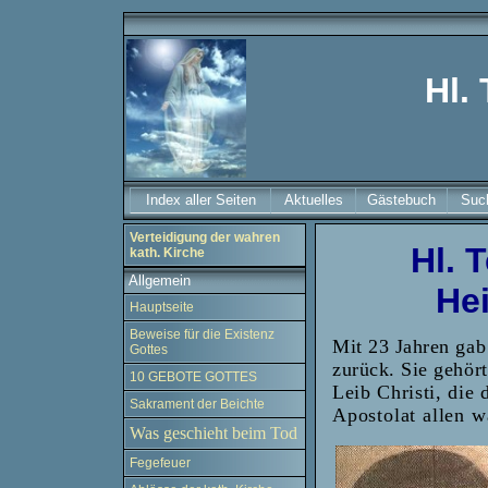
Hl. 
Index aller Seiten
Aktuelles
Gästebuch
Suc
Verteidigung der wahren
Hl. 
kath. Kirche
Allgemein
He
Hauptseite
Beweise für die Existenz
Mit 23 Jahren gab
Gottes
zurück. Sie gehör
10 GEBOTE GOTTES
Leib Christi, die
Sakrament der Beichte
Apostolat allen w
Was geschieht beim Tod
Fegefeuer