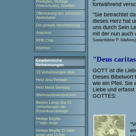
Predigten, Vorträge
fortwährend versc
(Video/Audio), Schriften
Offenbarung des Johannes -
"Sie betrachtet d
Apokalypse
dieses Herz hat u
Die globale Verschwörung
uns durch Sein Le
mit der nun auch 
Antichrist
Seelenführer P. Ildefons)
RFID Chip
Irrlehren
"Deus caritas 
Gnadenreiche
Verheissungen
GOTT ist die Lieb
33 Verheissungen Jesu
Dieses Bibelwort 
Herz Jesu Freitage
wie ein Pfeil. Sie 
Herz Maria Samstag
Liebe und erfasst
GOTTES:
Weihnachtsversprechen
Bartolo Longo Die 15
Verheißungen der
Rosenkranzkönigin
Heilige Birgitta
7 Vater unser
"V
en
Heilige Birgitta 15 Vater
unser und 15 Ave