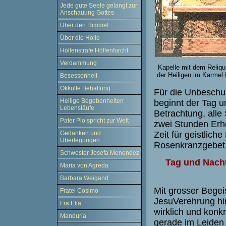
Jede gute Seele gelangt zur
Anschauung Gottes
Über den Himmel
Über die Hölle
Höllenstrafe Höllenfurcht
Verdammung
Kapelle mit dem Reliqu
der Heiligen im Karmel 
Besessenheit
Okkulte Behaftung
Für die Unbeschu
Heilige Begebenheiten
beginnt der Tag u
Lebensläufe
Betrachtung, alle
Pater Pio spricht zur Welt
zwei Stunden Erh
Zeit für geistlich
Gedanken und
Überlegungen
Rosenkranzgebet, 
Schwester Josefa Menendez
Tag und Nacht
Maria von Agreda
Barbara Weigand
Mit grosser Begei
Fratel Cosimo
Jesu­Verehrung hin
Fra Elia
wirklich und konk
Manduria
gerade im Leiden 