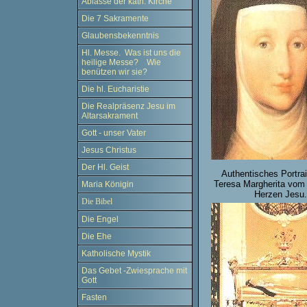
Ablässe der kath. Kirche
Die 7 Sakramente
Glaubensbekenntnis
Hl. Messe. Was ist uns die
heilige Messe? Wie
benützen wir sie?
Die hl. Eucharistie
Die Realpräsenz Jesu im
Altarsakrament
Gott - unser Vater
Jesus Christus
Der Hl. Geist
Authentisches Portrai
Teresa Margherita vom 
Maria Königin
Herzen Jesu.
Die Bibel
Die Engel
Die Ehe
Katholische Mystik
Das Gebet -Zwiesprache mit
Gott
Fasten