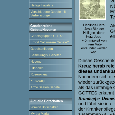
Vo
Nä
Heilige Faustina
Er
Verschiedene Gebete mit
Verheissungen
Te
Lieblings-Herz-
Al
Gnadenreiche
Jesu-Bild der
Gebete/Novenen
GO
Heiligen, deren
er
Gebetsgruppen CH D A
Herz-Jesu-
Frömmigkeit von
Erhört Gott unsere Gebete?
ihrem Vater
entzündet worden
Gebetsanliegen
war..
Sammlung v. Gebeten
Dieses Geschenk 
Novenen
Kreuz herab reic
Litaneien
dieses undankba
Rosenkranz
Nachdem sich di
Kreuzweg
wieder zurückgezo
als das unfähige G
Arme Seelen Gebete
GOTTES erkannt h
Brandopfer Deines
Aktuelle Botschaften
und führt sie in e
Vorwort Botschaften
der Krankenpflege 
zusammen
Myrtha Maria
(Bauch