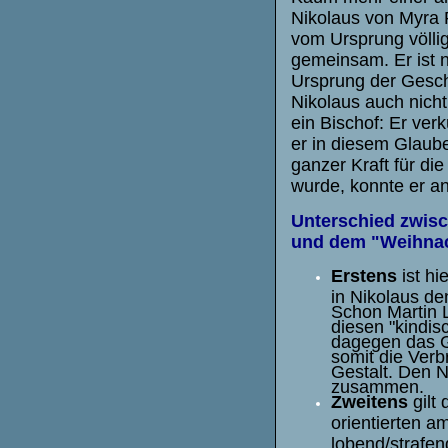
Nikolaus von Myra 
vom Ursprung völlig
gemeinsam. Er ist 
Ursprung der Gesch
Nikolaus auch nicht
ein Bischof: Er ver
er in diesem Glaube
ganzer Kraft für di
wurde, konnte er a
Unterschied zwis
und dem "Weihna
Erstens
ist hi
in Nikolaus de
Schon Martin L
diesen "kindis
dagegen das G
somit die Verb
Gestalt. Den N
zusammen.
Zweitens
gilt
orientierten a
lobend/strafe