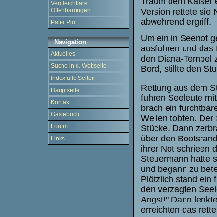
Traum dem Kaiser e
Vergleichbare
Version rettete sie
Offenbarungen
abwehrend ergriff.
Pater Pio
Um ein in Seenot ge
Navigation
ausfuhren und das f
Aktuelles
den Diana-Tempel zu
Suche in d. Webseite
Bord, stillte den S
Index alle Seiten
Rettung aus dem Stu
Hauptseite
fuhren Seeleute mit
Kontakt
brach ein furchtbar
Gästebuch
Wellen tobten. Der 
Forum
Stücke. Dann zerbr
über den Bootsrand 
Links
ihrer Not schrieen 
Steuermann hatte si
und begann zu beten
Plötzlich stand ein
den verzagten Seele
Angst!" Dann lenkte
erreichten das rett