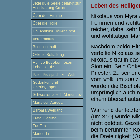
Jede gute Seele gelangt zur
Leben des Heilige
Anschauung Gottes
Nikolaus von Myra 
Über den Himmel
frommen und wohltä
Über die Hölle
reicher, dabei sehr
Höllenstrafe Höllenfurcht
und wohltätiger Ma
Verdammung
Nachdem beide Elte
Besessenheit
verteilte Nikolaus 
Okkulte Behaftung
Nikolaus trat in da
Heilige Begebenheiten
Sion ein.
Sein Onkel
Lebensläufe
Priester.
Zu seiner 
Pater Pio spricht zur Welt
vom Volk
um 300
z
Gedanken und
wurden die Bischöf
Überlegungen
ursprünglich auch n
Schwester Josefa Menendez
einem überschauba
Maria von Agreda
Während der letzte
Barbara Weigand
(um 310) wurde Nik
Fratel Cosimo
nicht getötet. Geze
Fra Elia
beim berühmten Konz
Manduria
die Dreieinigkeit (G