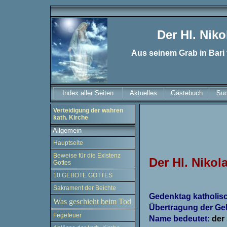
Der Hl. Nik
Aus seinem Grab in Bari 
Index aller Seiten
Aktuelles
Gästebuch
Su
Verteidigung der wahren
kath. Kirche
Allgemein
Hauptseite
Beweise für die Existenz
Der Hl. Nikol
Gottes
10 GEBOTE GOTTES
Sakrament der Beichte
Gedenktag katholis
Was geschieht beim Tod
Übertragung der Geb
Fegefeuer
Name bedeutet:
der 