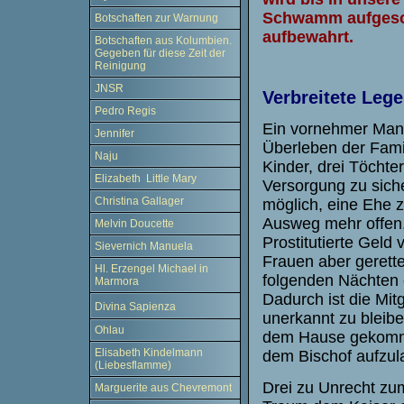
Schwamm aufgesog
Botschaften zur Warnung
aufbewahrt.
Botschaften aus Kolumbien.
Gegeben für diese Zeit der
Reinigung
JNSR
Verbreitete Leg
Pedro Regis
Ein vornehmer Mann
Jennifer
Überleben der Famil
Naju
Kinder, drei Töchte
Elizabeth Little Mary
Versorgung zu sich
Christina Gallager
möglich, eine Ehe z
Ausweg mehr offen, 
Melvin Doucette
Prostitutierte Geld
Sievernich Manuela
Frauen aber gerette
Hl. Erzengel Michael in
folgenden Nächten e
Marmora
Dadurch ist die Mit
Divina Sapienza
unerkannt zu bleibe
Ohlau
dem Hause gekommen
Elisabeth Kindelmann
dem Bischof aufzul
(Liebesflamme)
Drei zu Unrecht zum
Marguerite aus Chevremont