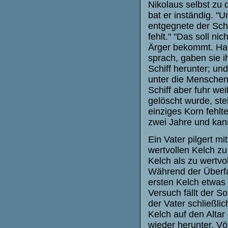
Nikolaus selbst zu
bat er inständig. "
entgegnete der Schi
fehlt." "Das soll ni
Ärger bekommt. Hab
sprach, gaben sie i
Schiff herunter; un
unter die Menschen 
Schiff aber fuhr we
gelöscht wurde, stel
einziges Korn fehlt
zwei Jahre und kan
Ein Vater pilgert m
wertvollen Kelch zu
Kelch als zu wertvol
Während der Überfa
ersten Kelch etwa
Versuch fällt der S
der Vater schließli
Kelch auf den Altar 
wieder herunter. Vö