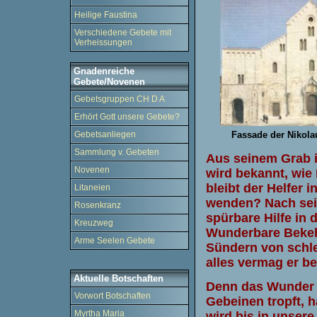
Heilige Faustina
Verschiedene Gebete mit
Verheissungen
Gnadenreiche
Gebete/Novenen
Gebetsgruppen CH D A
Erhört Gott unsere Gebete?
Fassade der Nikolau
Gebetsanliegen
Sammlung v. Gebeten
Aus seinem Grab in
Novenen
wird bekannt, wie
bleibt der Helfer i
Litaneien
wenden? Nach sein
Rosenkranz
spürbare Hilfe in
Kreuzweg
Wunderbare Bekeh
Arme Seelen Gebete
Sündern von schl
alles vermag er be
Aktuelle Botschaften
Denn das Wunder d
Vorwort Botschaften
Gebeinen tropft, h
Myrtha Maria
wird bis in unser