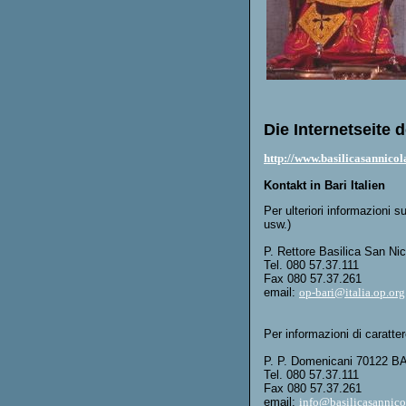
Die Internetseite d
http://www.basilicasannicol
Kontakt in Bari Italien
Per ulteriori informazioni su
usw.)
P. Rettore Basilica San N
Tel. 080 57.37.111
Fax 080 57.37.261
email:
op-bari@italia.op.org
Per informazioni di caratte
P. P. Domenicani 70122 B
Tel. 080 57.37.111
Fax 080 57.37.261
email:
info@basilicasannico