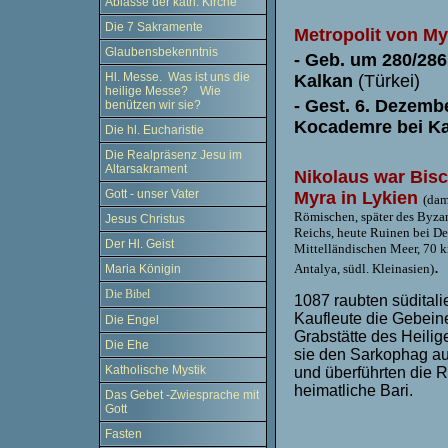
Ablässe der kath. Kirche
Die 7 Sakramente
Metropolit von My
Glaubensbekenntnis
- Geb. um 280/286 
Hl. Messe. Was ist uns die
Kalkan
(Türkei)
heilige Messe? Wie
- Gest. 6. Dezemb
benützen wir sie?
Kocademre bei Ka
Die hl. Eucharistie
Die Realpräsenz Jesu im
Altarsakrament
Nikolaus war Bis
Gott - unser Vater
Myra in Lykien
(
dam
Römischen, später des Byza
Jesus Christus
Reichs,
heute Ruinen bei D
Der Hl. Geist
Mittelländischen Meer,
70 k
.
Antalya, südl. Kleinasien
)
Maria Königin
Die Bibel
1087 raubten süditali
Kaufleute die Gebein
Die Engel
Grabstätte des Heilig
Die Ehe
sie den Sarkophag au
Katholische Mystik
und überführten die R
heimatliche Bari.
Das Gebet -Zwiesprache mit
Gott
Fasten