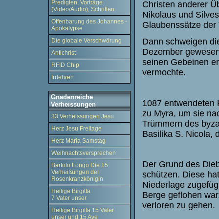
Predigten, Vorträge
Christen anderer Ü
(Video/Audio), Schriften
Nikolaus und Silves
Offenbarung des Johannes -
Glaubenssätze der T
Apokalypse
Dann schweigen die 
Die globale Verschwörung
Dezember gewesen s
Antichrist
seinen Gebeinen ent
RFID Chip
vermochte.
Irrlehren
Gnadenreiche
1087 entwendeten K
Verheissungen
zu Myra, um sie na
33 Verheissungen Jesu
Trümmern des byza
Herz Jesu Freitage
Basilika S. Nicola, 
Herz Maria Samstag
Weihnachtsversprechen
Der Grund des Dieb
Bartolo Longo Die 15
Verheißungen der
schützen. Diese ha
Rosenkranzkönigin
Niederlage zugefüg
Heilige Birgitta
Berge geflohen war.
7 Vater unser
verloren zu gehen.
Heilige Birgitta 15 Vater
unser und 15 Ave