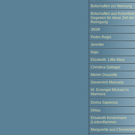
Botschaften zur Warnung
Botschaften aus Kolumbien
Gegeben für diese Zeit der
Reinigung
JNSR
Pedro Regis
Jennifer
Naju
Elizabeth Little Mary
Christina Gallager
Melvin Doucette
Sievernich Manuela
Hl. Erzengel Michael in
Marmora
Divina Sapienza
Ohlau
Elisabeth Kindelmann
(Liebesflamme)
Marguerite aus Chevremon