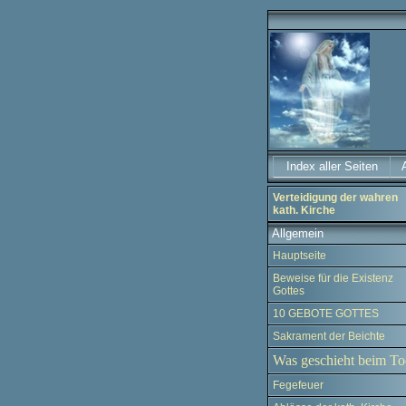
Index aller Seiten
Verteidigung der wahren
kath. Kirche
Allgemein
Hauptseite
Beweise für die Existenz
Gottes
10 GEBOTE GOTTES
Sakrament der Beichte
Was geschieht beim To
Fegefeuer