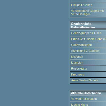
Heilige Faustina
Verschiedene Gebete mit
Verheissungen
Gnadenreiche
Gebete/Novenen
Gebetsgruppen CH D A
Erhört Gott unsere Gebete
Gebetsanliegen
Sammlung v. Gebeten
Novenen
Litaneien
Rosenkranz
Kreuzweg
Arme Seelen Gebete
Aktuelle Botschaften
Vorwort Botschaften
Myrtha Maria