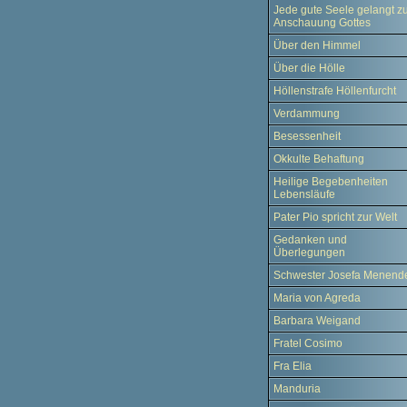
Jede gute Seele gelangt z
Anschauung Gottes
Über den Himmel
Über die Hölle
Höllenstrafe Höllenfurcht
Verdammung
Besessenheit
Okkulte Behaftung
Heilige Begebenheiten
Lebensläufe
Pater Pio spricht zur Welt
Gedanken und
Überlegungen
Schwester Josefa Menend
Maria von Agreda
Barbara Weigand
Fratel Cosimo
Fra Elia
Manduria