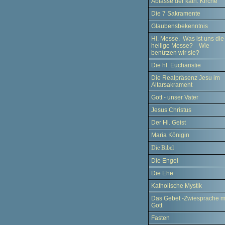
Ablässe der kath. Kirche
Die 7 Sakramente
Glaubensbekenntnis
Hl. Messe. Was ist uns die
heilige Messe? Wie
benützen wir sie?
Die hl. Eucharistie
Die Realpräsenz Jesu im
Altarsakrament
Gott - unser Vater
Jesus Christus
Der Hl. Geist
Maria Königin
Die Bibel
Die Engel
Die Ehe
Katholische Mystik
Das Gebet -Zwiesprache m
Gott
Fasten