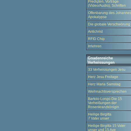
Predigten, Vorträge
(Video/Audio), Schriften
Offenbarung des Johannes
Apokalypse
Die globale Verschwörung
Antichrist
RFID Chip
Irrlehren
Gnadenreiche
Verheissungen
33 Verheissungen Jesu
Herz Jesu Freitage
Herz Maria Samstag
Weihnachtsversprechen
Bartolo Longo Die 15
Verheißungen der
Rosenkranzkönigin
Heilige Birgitta
7 Vater unser
Heilige Birgitta 15 Vater
unser und 15 Ave