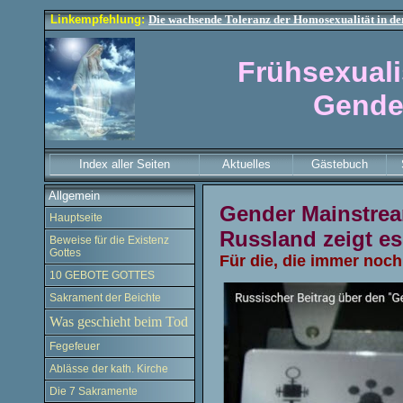
Linkempfehlung:
Die wachsende Toleranz der Homosexualität in der
Frühsexuali
Gende
Index aller Seiten
Aktuelles
Gästebuch
Allgemein
Gender Mainstrea
Hauptseite
Russland zeigt es
Beweise für die Existenz
Gottes
Für die, die immer noch
10 GEBOTE GOTTES
Sakrament der Beichte
Was geschieht beim Tod
Fegefeuer
Ablässe der kath. Kirche
Die 7 Sakramente