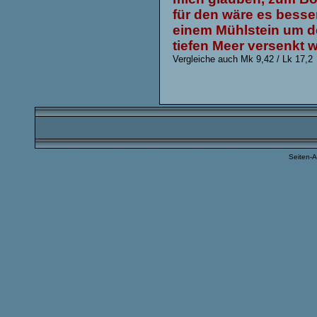
für den wäre es besser
einem Mühlstein um d
tiefen Meer versenkt 
Vergleiche auch Mk 9,42 / Lk 17,2
Seiten-