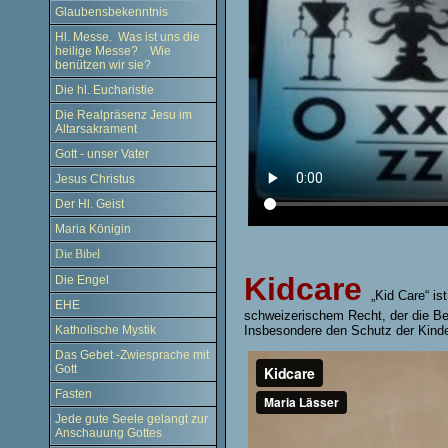
Glaubensbekenntnis
Hl. Messe. Was ist uns die
heilige Messe? Wie
benützen wir sie?
Die hl. Eucharistie
Die Realpräsenz Jesu im
Altarsakrament
Gott - unser Vater
Jesus Christus
Der Hl. Geist
Maria Königin
Die Bibel
Kidcare
Die Engel
„Kid Care“ is
EHE
schweizerischem Recht, der die B
Insbesondere den Schutz der Kinde
Katholische Mystik
Das Gebet -Zwiesprache mit
Gott
Fasten
Jede gute Seele gelangt zur
Anschauung Gottes