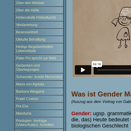
Über den Himmel
Über die Hölle
Höllenstrafe Höllenfurcht
Verdammung
Besessenheit
Okkulte Behaftung
Heilige Begebenheiten
Lebensläufe
Pater Pio spricht zur Welt
Gedanken und
Überlegungen
Schwester Josefa Menendez
Maria von Agreda
Barbara Weigand
Was ist Gender M
Fratel Cosimo
(Auszug aus dem Vortrag von Gabr
Fra Elia
Gender:
ugsp. grammatik
Manduria
die, das) Heute bedeutet
Predigten, Vorträge
biologischen Geschlecht
(Video/Audio), Schriften