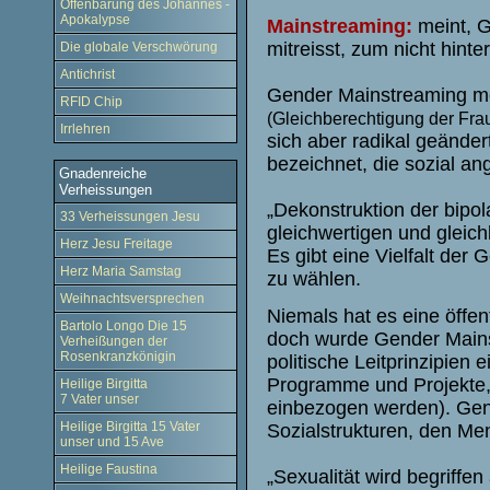
Offenbarung des Johannes -
Apokalypse
Mainstreaming:
meint, 
mitreisst, zum nicht hinte
Die globale Verschwörung
Antichrist
Gender Mainstreaming mei
RFID Chip
(Gleichberechtigung der Fra
Irrlehren
sich aber radikal geänder
bezeichnet, die sozial an
Gnadenreiche
Verheissungen
„Dekonstruktion der bipo
33 Verheissungen Jesu
gleichwertigen und gleich
Herz Jesu Freitage
Es gibt eine Vielfalt der
Herz Maria Samstag
zu wählen.
Weihnachtsversprechen
Niemals hat es eine öffe
Bartolo Longo Die 15
doch wurde Gender Mains
Verheißungen der
Rosenkranzkönigin
politische Leitprinzipien 
Programme und Projekte, i
Heilige Birgitta
7 Vater unser
einbezogen werden). Gen
Heilige Birgitta 15 Vater
Sozialstrukturen, den Me
unser und 15 Ave
Heilige Faustina
„Sexualität wird begriffen