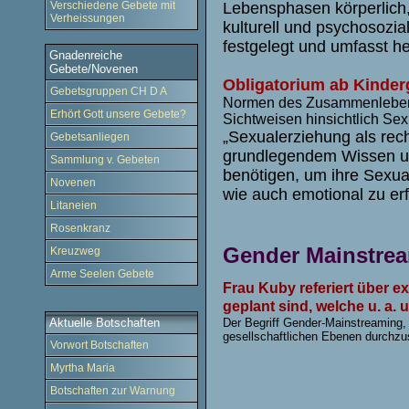
Verschiedene Gebete mit
Lebensphasen körperlich, g
Verheissungen
kulturell und psychosozia
festgelegt und umfasst h
Gnadenreiche
Gebete/Novenen
Obligatorium ab Kinder
Gebetsgruppen CH D A
Normen des Zusammenlebens 
Erhört Gott unsere Gebete?
Sichtweisen hinsichtlich Se
„Sexualerziehung als rec
Gebetsanliegen
grundlegendem Wissen und
Sammlung v. Gebeten
benötigen, um ihre Sexual
Novenen
wie auch emotional zu erf
Litaneien
Rosenkranz
Gender Mainst
Kreuzweg
Arme Seelen Gebete
Frau Kuby referiert über
ex
geplant sind, welche u. a.
Der Begriff Gender-Mainstreaming, b
Aktuelle Botschaften
gesellschaftlichen Ebenen durchzu
Vorwort Botschaften
Myrtha Maria
Botschaften zur Warnung