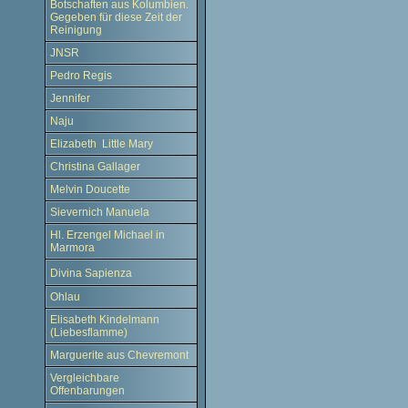
Botschaften aus Kolumbien.
Gegeben für diese Zeit der
Reinigung
JNSR
Pedro Regis
Jennifer
Naju
Elizabeth Little Mary
Christina Gallager
Melvin Doucette
Sievernich Manuela
Hl. Erzengel Michael in
Marmora
Divina Sapienza
Ohlau
Elisabeth Kindelmann
(Liebesflamme)
Marguerite aus Chevremont
Vergleichbare
Offenbarungen