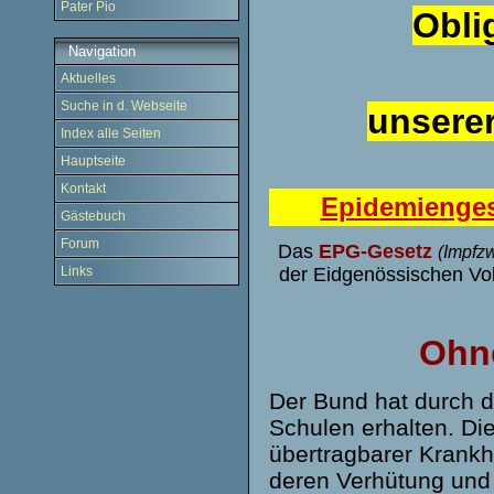
Pater Pio
Obli
Navigation
Aktuelles
Suche in d. Webseite
unserer
Index alle Seiten
Hauptseite
Kontakt
Epidemienges
Gästebuch
Forum
Das
EPG-Gesetz
(Impfz
der Eidgenössischen V
Links
Ohne
Der Bund hat durch 
Schulen erhalten. Die
übertragbarer Krank
deren Verhütung und 