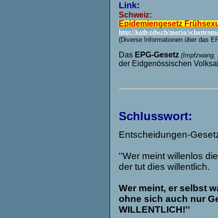
Link:
Schweiz:
Epidemiengesetz Frühsexu
http://kath-zdw.ch/maria/schattenm
(Diverse Informationen über das
EP
Das
EPG-Gesetz
(Impfzwang, 
der Eidgenössischen Volks
Schlusswort:
Entscheidungen-Gesetze 
''Wer meint willenlos 
der tut dies willentlich.
Wer meint, er selbst w
ohne sich auch nur G
WILLENTLICH!''