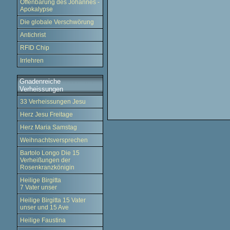
Offenbarung des Johannes -
Apokalypse
Die globale Verschwörung
Antichrist
RFID Chip
Irrlehren
Gnadenreiche
Verheissungen
33 Verheissungen Jesu
Herz Jesu Freitage
Herz Maria Samstag
Weihnachtsversprechen
Bartolo Longo Die 15
Verheißungen der
Rosenkranzkönigin
Heilige Birgitta
7 Vater unser
Heilige Birgitta 15 Vater
unser und 15 Ave
Heilige Faustina