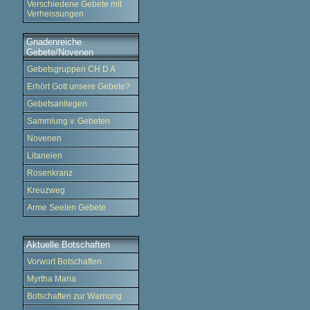
Verschiedene Gebete mit
Verheissungen
Gnadenreiche
Gebete/Novenen
Gebetsgruppen CH D A
Erhört Gott unsere Gebete?
Gebetsanliegen
Sammlung v. Gebeten
Novenen
Litaneien
Rosenkranz
Kreuzweg
Arme Seelen Gebete
Aktuelle Botschaften
Vorwort Botschaften
Myrtha Maria
Botschaften zur Warnung