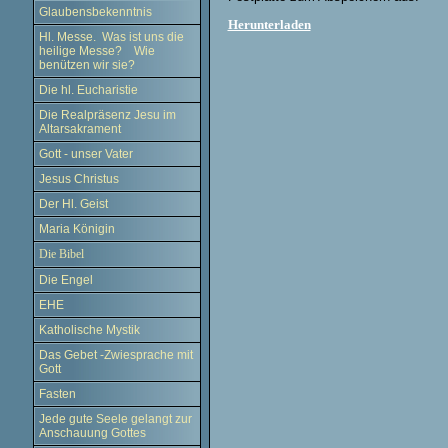
Glaubensbekenntnis
Herunterladen
Hl. Messe. Was ist uns die
heilige Messe? Wie
benützen wir sie?
Die hl. Eucharistie
Die Realpräsenz Jesu im
Altarsakrament
Gott - unser Vater
Jesus Christus
Der Hl. Geist
Maria Königin
Die Bibel
Die Engel
EHE
Katholische Mystik
Das Gebet -Zwiesprache mit
Gott
Fasten
Jede gute Seele gelangt zur
Anschauung Gottes