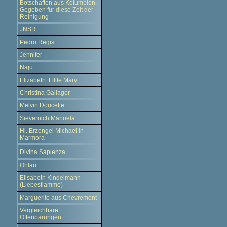
Botschaften aus Kolumbien.
Gegeben für diese Zeit der
Reinigung
JNSR
Pedro Regis
Jennifer
Naju
Elizabeth Little Mary
Christina Gallager
Melvin Doucette
Sievernich Manuela
Hl. Erzengel Michael in
Marmora
Divina Sapienza
Ohlau
Elisabeth Kindelmann
(Liebesflamme)
Marguerite aus Chevremont
Vergleichbare
Offenbarungen