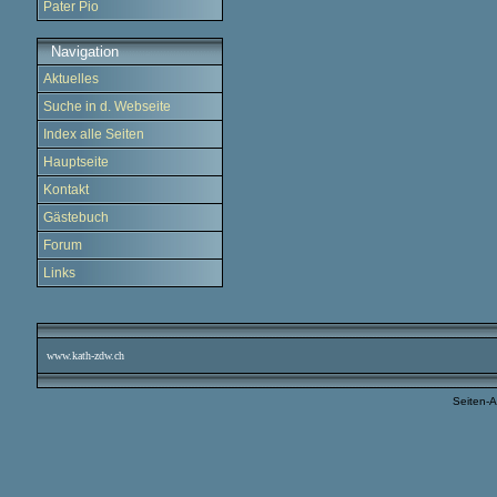
Pater Pio
Navigation
Aktuelles
Suche in d. Webseite
Index alle Seiten
Hauptseite
Kontakt
Gästebuch
Forum
Links
www.kath-zdw.ch
Seiten-