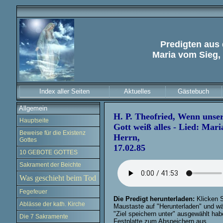
Predigten aus 
Maria vom Sieg,
Index aller Seiten
Aktuelles
Gästebuch
Allgemein
H. P. Theofried, Wenn unser
Hauptseite
Gott weiß alles - Lied: Mari
Beweise für die Existenz
Herrn,
Gottes
17.02.85
10 GEBOTE GOTTES
Sakrament der Beichte
Was geschieht beim Tod
Fegefeuer
Die Predigt herunterladen:
Klicken S
Ablässe der kath. Kirche
Maustaste auf "Herunterladen" und w
"Ziel speichern unter" ausgewählt hab
Die 7 Sakramente
Festplatte zum Abspeichern aus.