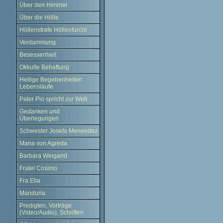
Über den Himmel
Über die Hölle
Höllenstrafe Höllenfurcht
Verdammung
Besessenheit
Okkulte Behaftung
Heilige Begebenheiten
Lebensläufe
Pater Pio spricht zur Welt
Gedanken und
Überlegungen
Schwester Josefa Menendez
Maria von Agreda
Barbara Weigand
Fratel Cosimo
Fra Elia
Manduria
Predigten, Vorträge
(Video/Audio), Schriften