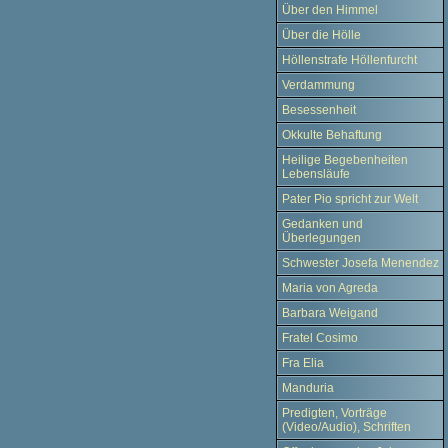
Über den Himmel
Über die Hölle
Höllenstrafe Höllenfurcht
Verdammung
Besessenheit
Okkulte Behaftung
Heilige Begebenheiten
Lebensläufe
Pater Pio spricht zur Welt
Gedanken und
Überlegungen
Schwester Josefa Menendez
Maria von Agreda
Barbara Weigand
Fratel Cosimo
Fra Elia
Manduria
Predigten, Vorträge
(Video/Audio), Schriften