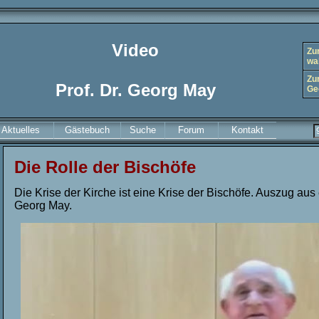
Video
Zu
wa
Zu
Prof. Dr. Georg May
Ge
Aktuelles
Gästebuch
Suche
Forum
Kontakt
Die Rolle der Bischöfe
Die Krise der Kirche ist eine Krise der Bischöfe. Auszug aus
Georg May.