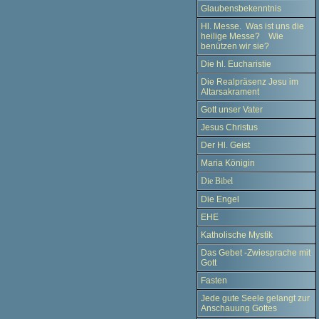
Glaubensbekenntnis
Hl. Messe. Was ist uns die
heilige Messe? Wie
benützen wir sie?
Die hl. Eucharistie
Die Realpräsenz Jesu im
Altarsakrament
Gott unser Vater
Jesus Christus
Der Hl. Geist
Maria Königin
Die Bibel
Die Engel
EHE
Katholische Mystik
Das Gebet -Zwiesprache mit
Gott
Fasten
Jede gute Seele gelangt zur
Anschauung Gottes