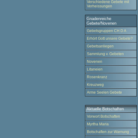
Verschiedene Gebete mit
Verheissungen
Gnadenreiche
Gebete/Novenen
Gebetsgruppen CH D A
Erhört Gott unsere Gebete?
Gebetsanliegen
Sammlung v. Gebeten
Novenen
Litaneien
Rosenkranz
Kreuzweg
Arme Seelen Gebete
Aktuelle Botschaften
Vorwort Botschaften
Myrtha Maria
Botschaften zur Warnung