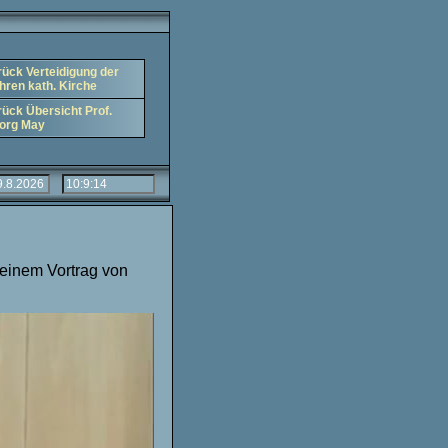
rück Verteidigung der
hren kath. Kirche
rück Übersicht Prof.
org May
 einem Vortrag von