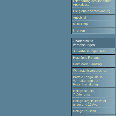
Offenbarung des Johannes
Apokalypse
Die globale Verschwörung
Antichrist
RFID Chip
Irrlehren
Gnadenreiche
Verheissungen
33 Verheissungen Jesu
Herz Jesu Freitage
Herz Maria Samstag
Weihnachtsversprechen
Bartolo Longo Die 15
Verheißungen der
Rosenkranzkönigin
Heilige Birgitta
7 Vater unser
Heilige Birgitta 15 Vater
unser und 15 Ave
Heilige Faustina