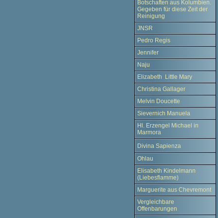
Botschaften aus Kolumbien.
Gegeben für diese Zeit der
Reinigung
JNSR
Pedro Regis
Jennifer
Naju
Elizabeth Little Mary
Christina Gallager
Melvin Doucette
Sievernich Manuela
Hl. Erzengel Michael in
Marmora
Divina Sapienza
Ohlau
Elisabeth Kindelmann
(Liebesflamme)
Marguerite aus Chevremont
Vergleichbare
Offenbarungen