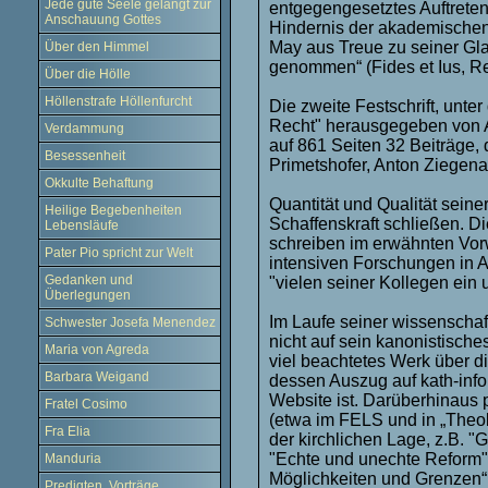
Jede gute Seele gelangt zur
entgegengesetztes Auftreten
Anschauung Gottes
Hindernis der akademische
May aus Treue zu seiner Gl
Über den Himmel
genommen“ (Fides et Ius, R
Über die Hölle
Höllenstrafe Höllenfurcht
Die zweite Festschrift, unte
Recht" herausgegeben von A
Verdammung
auf 861 Seiten 32 Beiträge,
Besessenheit
Primetshofer, Anton Ziegen
Okkulte Behaftung
Quantität und Qualität seine
Heilige Begebenheiten
Schaffenskraft schließen. D
Lebensläufe
schreiben im erwähnten Vorw
Pater Pio spricht zur Welt
intensiven Forschungen in A
Gedanken und
"vielen seiner Kollegen ein 
Überlegungen
Im Laufe seiner wissenschaft
Schwester Josefa Menendez
nicht auf sein kanonistische
Maria von Agreda
viel beachtetes Werk über d
Barbara Weigand
dessen Auszug auf kath-info
Website ist. Darüberhinaus p
Fratel Cosimo
(etwa im FELS und in „Theo
Fra Elia
der kirchlichen Lage, z.B. "
"Echte und unechte Reform",
Manduria
Möglichkeiten und Grenzen“,
Predigten, Vorträge