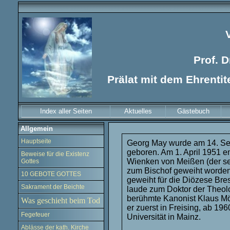
Prof. 
Prälat mit dem Ehrentit
Index aller Seiten
Aktuelles
Gästebuch
Allgemein
Hauptseite
Georg May wurde am 14. Sep
geboren. Am 1. April 1951 e
Beweise für die Existenz
Wienken von Meißen (der sei
Gottes
zum Bischof geweiht worden 
10 GEBOTE GOTTES
geweiht für die Diözese Br
Sakrament der Beichte
laude zum Doktor der Theolo
berühmte Kanonist Klaus Mör
Was geschieht beim Tod
er zuerst in Freising, ab 1
Fegefeuer
Universität in Mainz.
Ablässe der kath. Kirche