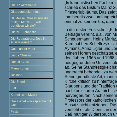
„In kanonistischen Fachkre
Die 7 Sakramente
schrieb das Bistum Mainz 2
Glaubensbekenntnis
Priesterjubiläums. Das zeigt 
ihm bereits zwei umfangreic
Hl. Messe. Was ist uns die
einmal zu seinem 65., dann 
heilige Messe? Wie
benützen wir sie?
In der ersten Festschrift „Fid
Die hl. Eucharistie
Beiträge vereint, u.a.. von 
Die Realpräsenz Jesu im
Scheuermann, Heinz Maritz
Altarsakrament
Kardinal Leo Scheffczyk, sc
Aymans, Anna Egler und Jose
Gott - unser Vater
seinen Hörern geschätzter, e
Jesus Christus
den Jahren 1965 und 1968 a
Der Hl. Geist
neugegründeten Universitä
ab. Seine Standfestigkeit ha
Maria Königin
ungerecht behandelt zu wer
Die Bibel
Seine grundfeste Art, manch
Kirche kritisch zu hinterfr
Die Engel
Glaubens und der Tradition 
EHE
nachkonziliaren Ära nicht s
Katholische Mystik
hervorgerufen. Nach seinem 
Professors der katholischen
Das Gebet -Zwiesprache mit
Einsatz nicht entziehen. Di
Gott
versteht er als Dienst an de
Fasten
Daß mutiger Widerspruch un