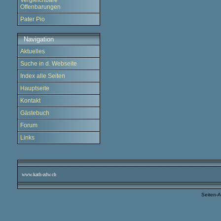
Vergleichbare
Offenbarungen
Pater Pio
Navigation
Aktuelles
Suche in d. Webseite
Index alle Seiten
Hauptseite
Kontakt
Gästebuch
Forum
Links
www.kath-zdw.ch
Seiten-