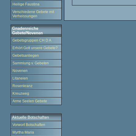
Heilige Faustina
Verschiedene Gebete mit
Verheissungen
Gnadenreiche
Gebete/Novenen
Gebetsgruppen CH D A
Erhört Gott unsere Gebete?
Gebetsanliegen
Sammlung v. Gebeten
Novenen
Litaneien
Rosenkranz
Kreuzweg
Arme Seelen Gebete
Aktuelle Botschaften
Vorwort Botschaften
Myrtha Maria