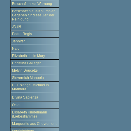
Botschaften zur Warnung
Botschaften aus Kolumbien.
Gegeben für diese Zeit der
Reinigung
JNSR
Pedro Regis
Jennifer
Naju
Elizabeth Little Mary
Christina Gallager
Melvin Doucette
Sievernich Manuela
Hl. Erzengel Michael in
Marmora
Divina Sapienza
Ohlau
Elisabeth Kindelmann
(Liebesflamme)
Marguerite aus Chevremont