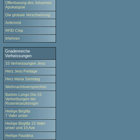
Offenbarung des Johannes
Apokalypse
Die globale Verschwörung
Antichrist
RFID Chip
Irrlehren
Gnadenreiche
Verheissungen
33 Verheissungen Jesu
Herz Jesu Freitage
Herz Maria Samstag
Weihnachtsversprechen
Bartolo Longo Die 15
Verheißungen der
Rosenkranzkönigin
Heilige Birgitta
7 Vater unser
Heilige Birgitta 15 Vater
unser und 15 Ave
Heilige Faustina