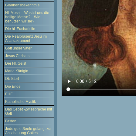
Glaubensbekenntnis
Hl. Messe. Was ist uns die
heilige Messe? Wie
benützen wir sie?
Die hl. Eucharistie
Die Realpräsenz Jesu im
Altarsakrament
Gott unser Vater
Jesus Christus
Der Hl. Geist
Maria Königin
Die Bibel
Die Engel
EHE
Katholische Mystik
Das Gebet -Zwiesprache mit
Gott
Fasten
Jede gute Seele gelangt zur
Anschauung Gottes