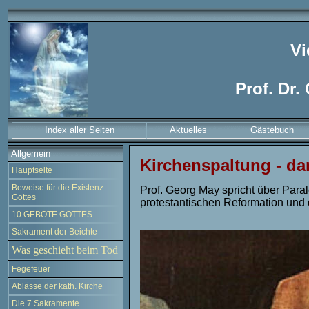
Vi
Prof. Dr.
Index aller Seiten
Aktuelles
Gästebuch
Allgemein
Kirchenspaltung - d
Hauptseite
Beweise für die Existenz
Prof. Georg May spricht über Para
Gottes
protestantischen Reformation und
10 GEBOTE GOTTES
Sakrament der Beichte
Was geschieht beim Tod
Fegefeuer
Ablässe der kath. Kirche
Die 7 Sakramente