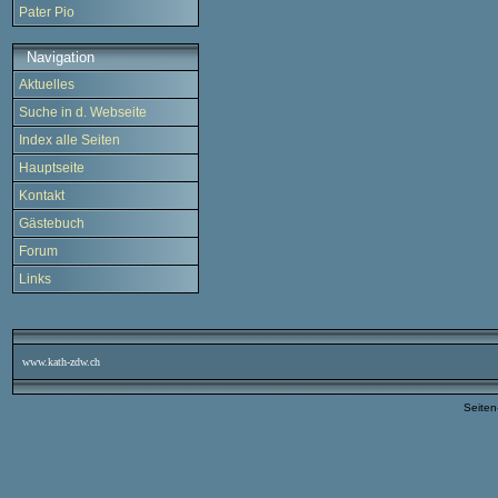
Pater Pio
Navigation
Aktuelles
Suche in d. Webseite
Index alle Seiten
Hauptseite
Kontakt
Gästebuch
Forum
Links
www.kath-zdw.ch
Seite