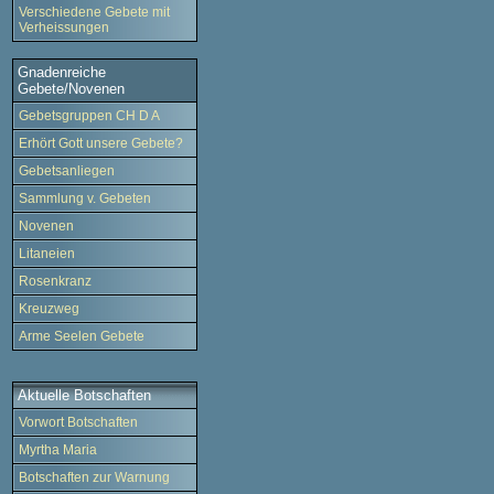
Verschiedene Gebete mit
Verheissungen
Gnadenreiche
Gebete/Novenen
Gebetsgruppen CH D A
Erhört Gott unsere Gebete?
Gebetsanliegen
Sammlung v. Gebeten
Novenen
Litaneien
Rosenkranz
Kreuzweg
Arme Seelen Gebete
Aktuelle Botschaften
Vorwort Botschaften
Myrtha Maria
Botschaften zur Warnung