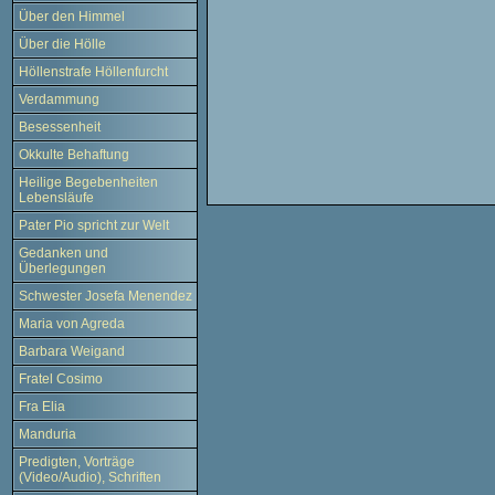
Über den Himmel
Über die Hölle
Höllenstrafe Höllenfurcht
Verdammung
Besessenheit
Okkulte Behaftung
Heilige Begebenheiten
Lebensläufe
Pater Pio spricht zur Welt
Gedanken und
Überlegungen
Schwester Josefa Menendez
Maria von Agreda
Barbara Weigand
Fratel Cosimo
Fra Elia
Manduria
Predigten, Vorträge
(Video/Audio), Schriften