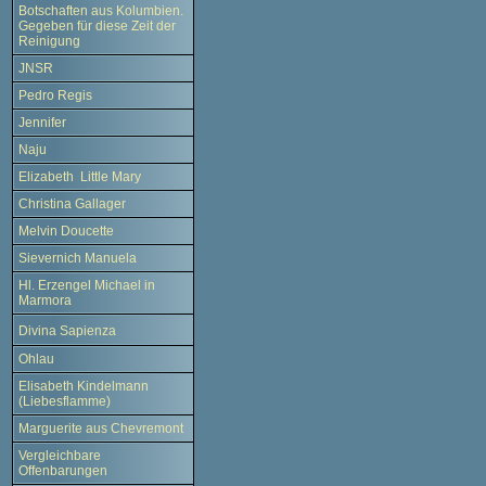
Botschaften aus Kolumbien.
Gegeben für diese Zeit der
Reinigung
JNSR
Pedro Regis
Jennifer
Naju
Elizabeth Little Mary
Christina Gallager
Melvin Doucette
Sievernich Manuela
Hl. Erzengel Michael in
Marmora
Divina Sapienza
Ohlau
Elisabeth Kindelmann
(Liebesflamme)
Marguerite aus Chevremont
Vergleichbare
Offenbarungen